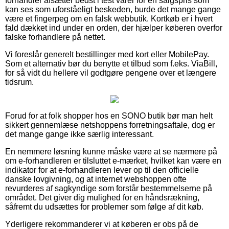
forhandler afsætter bedst i test varer for en salgspris som
kan ses som uforståeligt beskeden, burde det mange gange
være et fingerpeg om en falsk webbutik. Kortkøb er i hvert
fald dækket ind under en orden, der hjælper køberen overfor
falske forhandlere på nettet.
Vi foreslår generelt bestillinger med kort eller MobilePay.
Som et alternativ bør du benytte et tilbud som f.eks. ViaBill,
for så vidt du hellere vil godtgøre pengene over et længere
tidsrum.
Forud for at folk shopper hos en SONO butik bør man helt
sikkert gennemlæse netshoppens forretningsaftale, dog er
det mange gange ikke særlig interessant.
En nemmere løsning kunne måske være at se nærmere på
om e-forhandleren er tilsluttet e-mærket, hvilket kan være en
indikator for at e-forhandleren lever op til den officielle
danske lovgivning, og at internet webshoppen ofte
revurderes af sagkyndige som forstår bestemmelserne på
området. Det giver dig mulighed for en håndsrækning,
såfremt du udsættes for problemer som følge af dit køb.
Yderligere rekommanderer vi at køberen er obs på de