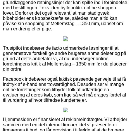
grundlæggende retningslinjer der kan spille ind i forbindelse
med bestillingen, f.eks. den byttepolitik online shoppen
lover. Derfor er det også relevant, at man stadigvæk
bibeholder ens købsbekræftelse, således man altid kan
påvise sin shopping af Mellemstag – 1350 mm, uanset om
man er dreng eller pige.
Trustpilot indebærer de facto udmærkede løsninger til at
gennemstøve forskellige andre brugeres anmeldelser og på
grund af dette anbefaler vi, at du undersøger online
forretningens kritik af Mellemstag – 1350 mm før du placerer
din ordre.
Facebook indebærer også faktisk passende genveje til at få
indtryk af e-handlens troværdighed. Desuden ser vi mange
online forretninger som tilbyder folk at udfærdige en
evaluering af deres køb, som lige så vel må drages fordel af
til vurdering af hvor tilfredse kunderne er.
Hjemmesiden er finansieret af reklameindtægter. Vi arbejder
sammen med en del internet firmaer idet vi præsenterer
firmaernes tilbud, og får provision i tilfælde af at de brugere