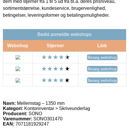
dem med stjerner fra 1 til 5 ud fra bl.a. deres prisniveau,
sortimentstørrelse, kundeservice, brugervenlighed,
betingelser, leveringsformer og betalingsmuligheder.
Bedst anmeldte webshops
Webshop
Stjerner
Link
Besøg webshop
Besøg webshop
Besøg webshop
Navn:
Mellemstag – 1350 mm
Kategori:
Kontorinventar > Skriveunderlag
Producent:
SONO
Varenummer:
SONO301470
EAN:
7071181929247