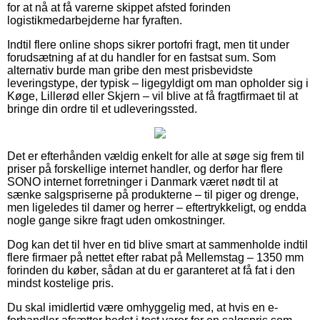
for at nå at få varerne skippet afsted forinden
logistikmedarbejderne har fyraften.
Indtil flere online shops sikrer portofri fragt, men tit under
forudsætning af at du handler for en fastsat sum. Som
alternativ burde man gribe den mest prisbevidste
leveringstype, der typisk – ligegyldigt om man opholder sig i
Køge, Lillerød eller Skjern – vil blive at få fragtfirmaet til at
bringe din ordre til et udleveringssted.
Det er efterhånden vældig enkelt for alle at søge sig frem til
priser på forskellige internet handler, og derfor har flere
SONO internet forretninger i Danmark været nødt til at
sænke salgspriserne på produkterne – til piger og drenge,
men ligeledes til damer og herrer – eftertrykkeligt, og endda
nogle gange sikre fragt uden omkostninger.
Dog kan det til hver en tid blive smart at sammenholde indtil
flere firmaer på nettet efter rabat på Mellemstag – 1350 mm
forinden du køber, sådan at du er garanteret at få fat i den
mindst kostelige pris.
Du skal imidlertid være omhyggelig med, at hvis en e-