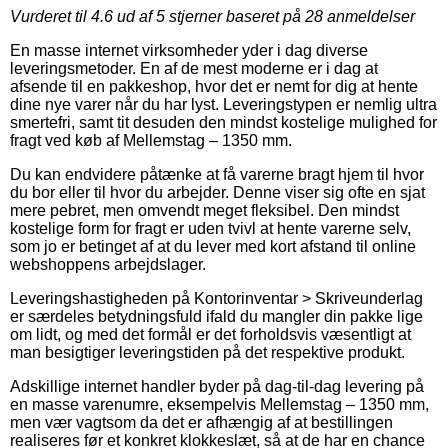
Vurderet til
4.6
ud af 5 stjerner baseret på
28
anmeldelser
En masse internet virksomheder yder i dag diverse
leveringsmetoder. En af de mest moderne er i dag at
afsende til en pakkeshop, hvor det er nemt for dig at hente
dine nye varer når du har lyst. Leveringstypen er nemlig ultra
smertefri, samt tit desuden den mindst kostelige mulighed for
fragt ved køb af Mellemstag – 1350 mm.
Du kan endvidere påtænke at få varerne bragt hjem til hvor
du bor eller til hvor du arbejder. Denne viser sig ofte en sjat
mere pebret, men omvendt meget fleksibel. Den mindst
kostelige form for fragt er uden tvivl at hente varerne selv,
som jo er betinget af at du lever med kort afstand til online
webshoppens arbejdslager.
Leveringshastigheden på Kontorinventar > Skriveunderlag
er særdeles betydningsfuld ifald du mangler din pakke lige
om lidt, og med det formål er det forholdsvis væsentligt at
man besigtiger leveringstiden på det respektive produkt.
Adskillige internet handler byder på dag-til-dag levering på
en masse varenumre, eksempelvis Mellemstag – 1350 mm,
men vær vagtsom da det er afhængig af at bestillingen
realiseres før et konkret klokkeslæt, så at de har en chance