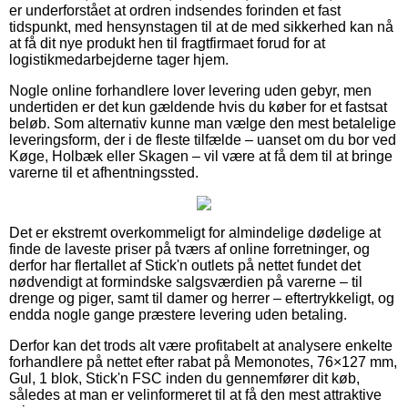
er underforstået at ordren indsendes forinden et fast
tidspunkt, med hensynstagen til at de med sikkerhed kan nå
at få dit nye produkt hen til fragtfirmaet forud for at
logistikmedarbejderne tager hjem.
Nogle online forhandlere lover levering uden gebyr, men
undertiden er det kun gældende hvis du køber for et fastsat
beløb. Som alternativ kunne man vælge den mest betalelige
leveringsform, der i de fleste tilfælde – uanset om du bor ved
Køge, Holbæk eller Skagen – vil være at få dem til at bringe
varerne til et afhentningssted.
Det er ekstremt overkommeligt for almindelige dødelige at
finde de laveste priser på tværs af online forretninger, og
derfor har flertallet af Stick'n outlets på nettet fundet det
nødvendigt at formindske salgsværdien på varerne – til
drenge og piger, samt til damer og herrer – eftertrykkeligt, og
endda nogle gange præstere levering uden betaling.
Derfor kan det trods alt være profitabelt at analysere enkelte
forhandlere på nettet efter rabat på Memonotes, 76×127 mm,
Gul, 1 blok, Stick'n FSC inden du gennemfører dit køb,
således at man er velinformeret til at få den mest attraktive