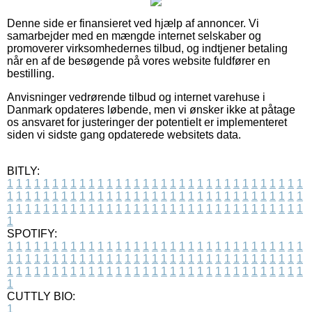
Denne side er finansieret ved hjælp af annoncer. Vi
samarbejder med en mængde internet selskaber og
promoverer virksomhedernes tilbud, og indtjener betaling
når en af de besøgende på vores website fuldfører en
bestilling.
Anvisninger vedrørende tilbud og internet varehuse i
Danmark opdateres løbende, men vi ønsker ikke at påtage
os ansvaret for justeringer der potentielt er implementeret
siden vi sidste gang opdaterede websitets data.
BITLY:
1
1
1
1
1
1
1
1
1
1
1
1
1
1
1
1
1
1
1
1
1
1
1
1
1
1
1
1
1
1
1
1
1
1
1
1
1
1
1
1
1
1
1
1
1
1
1
1
1
1
1
1
1
1
1
1
1
1
1
1
1
1
1
1
1
1
1
1
1
1
1
1
1
1
1
1
1
1
1
1
1
1
1
1
1
1
1
1
1
1
1
1
1
1
1
1
1
1
1
1
SPOTIFY:
1
1
1
1
1
1
1
1
1
1
1
1
1
1
1
1
1
1
1
1
1
1
1
1
1
1
1
1
1
1
1
1
1
1
1
1
1
1
1
1
1
1
1
1
1
1
1
1
1
1
1
1
1
1
1
1
1
1
1
1
1
1
1
1
1
1
1
1
1
1
1
1
1
1
1
1
1
1
1
1
1
1
1
1
1
1
1
1
1
1
1
1
1
1
1
1
1
1
1
1
CUTTLY BIO:
1