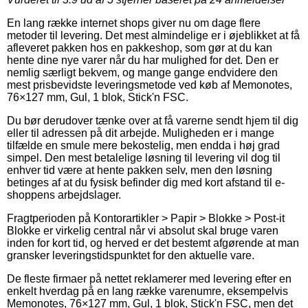
En lang række internet shops giver nu om dage flere
metoder til levering. Det mest almindelige er i øjeblikket at få
afleveret pakken hos en pakkeshop, som gør at du kan
hente dine nye varer når du har mulighed for det. Den er
nemlig særligt bekvem, og mange gange endvidere den
mest prisbevidste leveringsmetode ved køb af Memonotes,
76×127 mm, Gul, 1 blok, Stick'n FSC.
Du bør derudover tænke over at få varerne sendt hjem til dig
eller til adressen på dit arbejde. Muligheden er i mange
tilfælde en smule mere bekostelig, men endda i høj grad
simpel. Den mest betalelige løsning til levering vil dog til
enhver tid være at hente pakken selv, men den løsning
betinges af at du fysisk befinder dig med kort afstand til e-
shoppens arbejdslager.
Fragtperioden på Kontorartikler > Papir > Blokke > Post-it
Blokke er virkelig central når vi absolut skal bruge varen
inden for kort tid, og herved er det bestemt afgørende at man
gransker leveringstidspunktet for den aktuelle vare.
De fleste firmaer på nettet reklamerer med levering efter en
enkelt hverdag på en lang række varenumre, eksempelvis
Memonotes, 76×127 mm, Gul, 1 blok, Stick'n FSC, men det