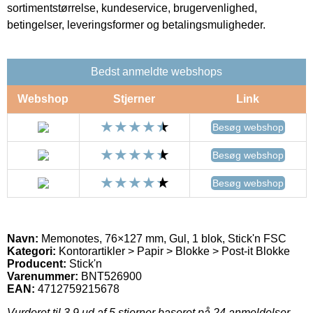
sortimentstørrelse, kundeservice, brugervenlighed,
betingelser, leveringsformer og betalingsmuligheder.
Bedst anmeldte webshops
Webshop
Stjerner
Link
Besøg webshop
Besøg webshop
Besøg webshop
Navn:
Memonotes, 76×127 mm, Gul, 1 blok, Stick'n FSC
Kategori:
Kontorartikler > Papir > Blokke > Post-it Blokke
Producent:
Stick'n
Varenummer:
BNT526900
EAN:
4712759215678
Vurderet til
3.9
ud af 5 stjerner baseret på
24
anmeldelser