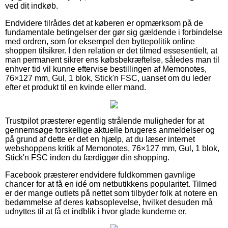
ved dit indkøb.
Endvidere tilrådes det at køberen er opmærksom på de
fundamentale betingelser der gør sig gældende i forbindelse
med ordren, som for eksempel den byttepolitik online
shoppen tilsikrer. I den relation er det tilmed essesentielt, at
man permanent sikrer ens købsbekræftelse, således man til
enhver tid vil kunne eftervise bestillingen af Memonotes,
76×127 mm, Gul, 1 blok, Stick'n FSC, uanset om du leder
efter et produkt til en kvinde eller mand.
Trustpilot præsterer egentlig strålende muligheder for at
gennemsøge forskellige aktuelle brugeres anmeldelser og
på grund af dette er det en hjælp, at du læser internet
webshoppens kritik af Memonotes, 76×127 mm, Gul, 1 blok,
Stick'n FSC inden du færdiggør din shopping.
Facebook præsterer endvidere fuldkommen gavnlige
chancer for at få en idé om netbutikkens popularitet. Tilmed
er der mange outlets på nettet som tilbyder folk at notere en
bedømmelse af deres købsoplevelse, hvilket desuden må
udnyttes til at få et indblik i hvor glade kunderne er.