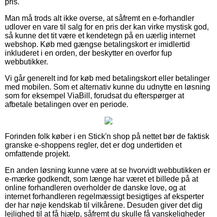
pris.
Man må trods alt ikke overse, at såfremt en e-forhandler
udlover en vare til salg for en pris der kan virke mystisk god,
så kunne det tit være et kendetegn på en uærlig internet
webshop. Køb med gængse betalingskort er imidlertid
inkluderet i en orden, der beskytter en overfor fup
webbutikker.
Vi går generelt ind for køb med betalingskort eller betalinger
med mobilen. Som et alternativ kunne du udnytte en løsning
som for eksempel ViaBill, forudsat du efterspørger at
afbetale betalingen over en periode.
Forinden folk køber i en Stick'n shop på nettet bør de faktisk
granske e-shoppens regler, det er dog undertiden et
omfattende projekt.
En anden løsning kunne være at se hvorvidt webbutikken er
e-mærke godkendt, som længe har været et billede på at
online forhandleren overholder de danske love, og at
internet forhandleren regelmæssigt besigtiges af eksperter
der har nøje kendskab til vilkårene. Desuden giver det dig
lejlighed til at få hjælp, såfremt du skulle få vanskeligheder