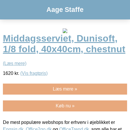
Aage Staffe
Middagsserviet, Dunisoft,
1/8 fold, 40x40cm, chestnut
(Læs mere)
1620
kr.
(Vis fragtpris)
Læs mere »
Køb nu »
De mest populære webshops for erhverv i øjeblikket er
Engsig.dk
,
Office2go.dk
og
OfficeTrend.dk
, som alle har et