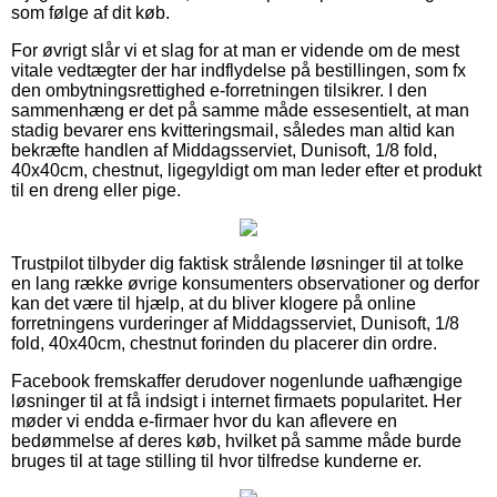
som følge af dit køb.
For øvrigt slår vi et slag for at man er vidende om de mest
vitale vedtægter der har indflydelse på bestillingen, som fx
den ombytningsrettighed e-forretningen tilsikrer. I den
sammenhæng er det på samme måde essesentielt, at man
stadig bevarer ens kvitteringsmail, således man altid kan
bekræfte handlen af Middagsserviet, Dunisoft, 1/8 fold,
40x40cm, chestnut, ligegyldigt om man leder efter et produkt
til en dreng eller pige.
Trustpilot tilbyder dig faktisk strålende løsninger til at tolke
en lang række øvrige konsumenters observationer og derfor
kan det være til hjælp, at du bliver klogere på online
forretningens vurderinger af Middagsserviet, Dunisoft, 1/8
fold, 40x40cm, chestnut forinden du placerer din ordre.
Facebook fremskaffer derudover nogenlunde uafhængige
løsninger til at få indsigt i internet firmaets popularitet. Her
møder vi endda e-firmaer hvor du kan aflevere en
bedømmelse af deres køb, hvilket på samme måde burde
bruges til at tage stilling til hvor tilfredse kunderne er.