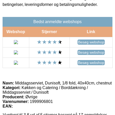
betingelser, leveringsformer og betalingsmuligheder.
Bedst anmeldte webshops
Webshop
Stjerner
Link
Besøg webshop
Besøg webshop
Besøg webshop
Navn:
Middagsserviet, Dunisoft, 1/8 fold, 40x40cm, chestnut
Kategori:
Køkken og Catering / Borddækning /
Middagsserviet / Dunisoft
Producent:
Øvrige
Varenummer:
1999906801
EAN:
Vurderet til
3.8
ud af 5 stjerner baseret på
17
anmeldelser