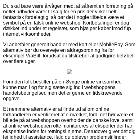
Du skal bare være årvågen med, at såfremt en forretning på
nettet udbyder varer til salg for en pris der virker helt
fantastisk fordelagtig, så bør det i nogle tilfælde være et
symbol på en falsk online webshop. Kortbetalinger er dog
dækket ind under et regelsæt, som hjælper køber imod fup
internet virksomheder.
Vi anbefaler generelt handler med kort eller MobilePay. Som
alternativ bør du overveje en afdragsordning fra for
eksempel ViaBill, forudsat du tilstræber at godtgøre beløbet
over flere uger.
Forinden folk bestiller på en Øvrige online virksomhed
kunne man i og for sig sætte sig ind i webshoppens
handelsbetingelser, men det er gerne en tidskrævende
opgave.
Et nemmere alternativ er at finde ud af om online
forhandleren er verificeret af e-mærket, fordi det bør være et
billede på at webshoppen overholder de danske love, samt
at online webshoppen ofte monitoreres af eksperter der har
ekspertise inden for retningslinjerne. Derudover giver det dig
lejlighed til assistance, ifald du oplever problemstillinger