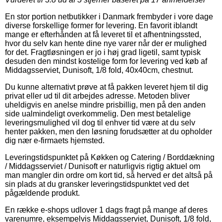
En stor portion netbutikker i Danmark frembyder i vore dage
diverse forskellige former for levering. En favorit iblandt
mange er efterhånden at få leveret til et afhentningssted,
hvor du selv kan hente dine nye varer når der er mulighed
for det. Fragtløsningen er jo i høj grad ligetil, samt typisk
desuden den mindst kostelige form for levering ved køb af
Middagsserviet, Dunisoft, 1/8 fold, 40x40cm, chestnut.
Du kunne alternativt prøve at få pakken leveret hjem til dig
privat eller ud til dit arbejdes adresse. Metoden bliver
uheldigvis en anelse mindre prisbillig, men på den anden
side ualmindeligt overkommelig. Den mest betalelige
leveringsmulighed vil dog til enhver tid være at du selv
henter pakken, men den løsning forudsætter at du opholder
dig nær e-firmaets hjemsted.
Leveringstidspunktet på Køkken og Catering / Borddækning
/ Middagsserviet / Dunisoft er naturligvis rigtig aktuel om
man mangler din ordre om kort tid, så herved er det altså på
sin plads at du gransker leveringstidspunktet ved det
pågældende produkt.
En række e-shops udlover 1 dags fragt på mange af deres
varenumre, eksempelvis Middagsserviet, Dunisoft, 1/8 fold,