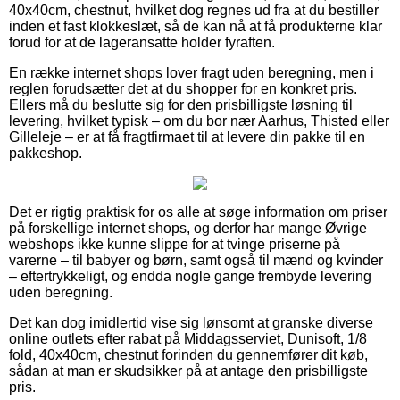
40x40cm, chestnut, hvilket dog regnes ud fra at du bestiller
inden et fast klokkeslæt, så de kan nå at få produkterne klar
forud for at de lageransatte holder fyraften.
En række internet shops lover fragt uden beregning, men i
reglen forudsætter det at du shopper for en konkret pris.
Ellers må du beslutte sig for den prisbilligste løsning til
levering, hvilket typisk – om du bor nær Aarhus, Thisted eller
Gilleleje – er at få fragtfirmaet til at levere din pakke til en
pakkeshop.
Det er rigtig praktisk for os alle at søge information om priser
på forskellige internet shops, og derfor har mange Øvrige
webshops ikke kunne slippe for at tvinge priserne på
varerne – til babyer og børn, samt også til mænd og kvinder
– eftertrykkeligt, og endda nogle gange frembyde levering
uden beregning.
Det kan dog imidlertid vise sig lønsomt at granske diverse
online outlets efter rabat på Middagsserviet, Dunisoft, 1/8
fold, 40x40cm, chestnut forinden du gennemfører dit køb,
sådan at man er skudsikker på at antage den prisbilligste
pris.