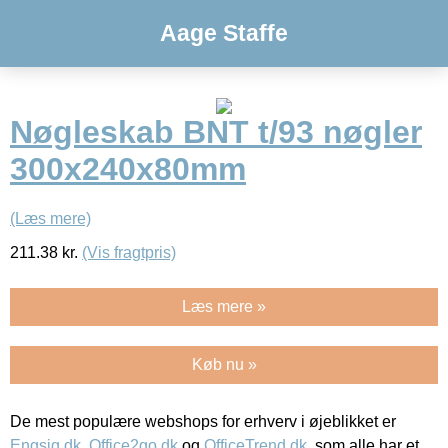
Aage Staffe
Nøgleskab BNT t/93 nøgler
300x240x80mm
(Læs mere)
211.38
kr.
(Vis fragtpris)
Læs mere »
Køb nu »
De mest populære webshops for erhverv i øjeblikket er
Engsig.dk
,
Office2go.dk
og
OfficeTrend.dk
, som alle har et