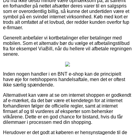
Du må ikke desto mindre være opmærksom på, at såfremt
en forhandler på nettet afsætter deres varer til en salgspris
som er overordentlig billig, så kunne det undertiden være et
symbol på en svindel internet virksomhed. Køb med kort er
trods alt omfattet af et lovbud, der redder kunden overfor fup
e-firmaer.
Generelt anbefaler vi kortbetalinger eller betalinger med
mobilen. Som et alternativ bør du vælge et afbetalingstilbud
fra for eksempel ViaBill, når du hellere vil afbetale regningen
senere.
Inden nogen handler i en BNT e-shop kan de principielt
have øje for netshoppens handelsaftale, men det er oftest
ikke særlig spændende.
Alternativet kan være at se om internet shoppen er godkendt
af e-mærket, da det bør være et kendetegn for at internet
forhandleren følger de officielle regler, samt at internet
firmaet af og til vurderes af eksperter som behersker
vilkårene. Dette er en god chance for bistand, hvis du får
dilemmaer i processen med din shopping.
Herudover er det godt at køberen er hensynstagende til de