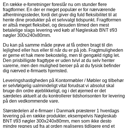
En række e-forretninger foreslår nu om stunder flere
fragtformer. En der er meget populær er for nærværende
afhentningssteder, fordi det giver dig fuld fleksibilitet til at
hente dine produkter på et selvvalgt tidspunkt. Fragtformen
er altså meget fleksibel, og desuden tilmed den mest
betalelige slags levering ved køb af Nøgleskab BNT t/93
nøgler 300x240x80mm.
Du kan på samme måde prøve at få ordren bragt til din
lejlighed eller hus eller til når du er på job. Fragtmuligheden
er gerne et hak mere bekostelig, men til gengæld rigtig let.
Den prisbilligste fragttype er uden tvivl at du selv henter
varerne, men den mulighed beroer på at du fysisk befinder
dig nærved e-firmaets hjemsted.
Leveringshastigheden på Kontormøbler / Møbler og tilbehør
er selvfølgelig ualmindeligt vital forudsat vi absolut skal
bruge din ordre øjeblikkeligt, og i det øjemed er det
særdeles aktuelt at du kontrollerer tidshorisonten for levering
på den vedkommende vare.
Størstedelen af e-firmaer i Danmark præsterer 1 hverdags
levering på en række produkter, eksempelvis Nøgleskab
BNT t/93 nøgler 300x240x80mm, men som ikke desto
mindre regnes ud fra at orden realiseres tidligere end et