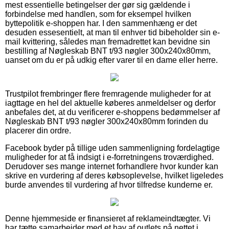
mest essentielle betingelser der gør sig gældende i
forbindelse med handlen, som for eksempel hvilken
byttepolitik e-shoppen har. I den sammenhæng er det
desuden essesentielt, at man til enhver tid bibeholder sin e-
mail kvittering, således man fremadrettet kan bevidne sin
bestilling af Nøgleskab BNT t/93 nøgler 300x240x80mm,
uanset om du er på udkig efter varer til en dame eller herre.
Trustpilot frembringer flere fremragende muligheder for at
iagttage en hel del aktuelle køberes anmeldelser og derfor
anbefales det, at du verificerer e-shoppens bedømmelser af
Nøgleskab BNT t/93 nøgler 300x240x80mm forinden du
placerer din ordre.
Facebook byder på tillige uden sammenligning fordelagtige
muligheder for at få indsigt i e-forretningens troværdighed.
Derudover ses mange internet forhandlere hvor kunder kan
skrive en vurdering af deres købsoplevelse, hvilket ligeledes
burde anvendes til vurdering af hvor tilfredse kunderne er.
Denne hjemmeside er finansieret af reklameindtægter. Vi
har tætte samarbejder med et hav af outlets på nettet i