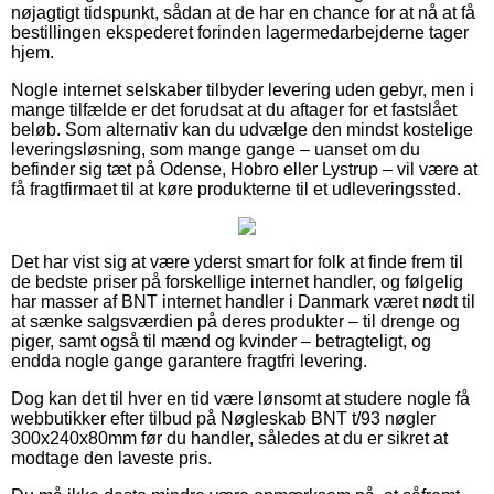
nøjagtigt tidspunkt, sådan at de har en chance for at nå at få
bestillingen ekspederet forinden lagermedarbejderne tager
hjem.
Nogle internet selskaber tilbyder levering uden gebyr, men i
mange tilfælde er det forudsat at du aftager for et fastslået
beløb. Som alternativ kan du udvælge den mindst kostelige
leveringsløsning, som mange gange – uanset om du
befinder sig tæt på Odense, Hobro eller Lystrup – vil være at
få fragtfirmaet til at køre produkterne til et udleveringssted.
Det har vist sig at være yderst smart for folk at finde frem til
de bedste priser på forskellige internet handler, og følgelig
har masser af BNT internet handler i Danmark været nødt til
at sænke salgsværdien på deres produkter – til drenge og
piger, samt også til mænd og kvinder – betragteligt, og
endda nogle gange garantere fragtfri levering.
Dog kan det til hver en tid være lønsomt at studere nogle få
webbutikker efter tilbud på Nøgleskab BNT t/93 nøgler
300x240x80mm før du handler, således at du er sikret at
modtage den laveste pris.