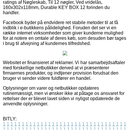
ratings af Nøgleskab, Til 12 nøgler, Ved vridelås,
160x302x118mm, Durable KEY BOX 12 forinden du
handler.
Facebook byder på endvidere ret stabile metoder til at få
indblik i e-butikkens pålidelighed. Foruden det ser vi en
række internet virksomheder som giver kunderne mulighed
for at notere en omtale af deres køb, som desuden bør tages
i brug til afvejning af kundernes tilfredshed.
Websitet er finansieret af reklamer. Vi har samarbejdsaftaler
med forskellige netbutikker derved at vi præsenterer
firmaernes produkter, og indtjener provision forudsat den
bruger vi sender videre fuldfører en handel.
Oplysninger om varer og netbutikker opdateres
rutinemæssigt, men vi ønsker ikke at påtage os ansvaret for
rettelser der er blevet lavet siden vi nyligst opdaterede de
anvendte oplysninger.
BITLY:
1
1
1
1
1
1
1
1
1
1
1
1
1
1
1
1
1
1
1
1
1
1
1
1
1
1
1
1
1
1
1
1
1
1
1
1
1
1
1
1
1
1
1
1
1
1
1
1
1
1
1
1
1
1
1
1
1
1
1
1
1
1
1
1
1
1