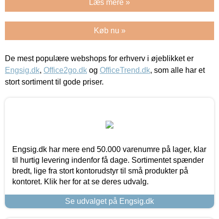
Læs mere »
Køb nu »
De mest populære webshops for erhverv i øjeblikket er
Engsig.dk
,
Office2go.dk
og
OfficeTrend.dk
, som alle har et
stort sortiment til gode priser.
Engsig.dk har mere end 50.000 varenumre på lager, klar
til hurtig levering indenfor få dage. Sortimentet spænder
bredt, lige fra stort kontorudstyr til små produkter på
kontoret. Klik her for at se deres udvalg.
Se udvalget på Engsig.dk