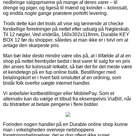
nedbringe salgspriserne på mange af deres varer – til
drenge og piger, og ligeså til mænd og kvinder – kolossalt,
og endda nogle gange præstere portofri levering.
Trods dette kan det trods alt vise sig lønnende at checke
forskellige forretninger på nettet efter udsalg på Nøgleskab,
Til 12 nøgler, Ved vridelås, 160x302x118mm, Durable KEY
BOX 12 før du shopper, således at man ikke er i tvivl om at
antage den skarpeste pris.
Man bør ikke desto mindre være obs på, at i tilfælde af at en
shop på nettet frembyder bedst i test varer til salg for en pris
der anses for kolossalt letkøbt, så bør det for det meste være
et kendetegn på en fup online butik. Bestillinger med
betalingskort er i hvert fald omsluttet af en ordning, som
bistår folk overfor uægte internet handler.
Vi anbefaler kortbestillinger eller MobilePay. Som et
alternativ kan du vælge et tilbud fra eksempelvis ViaBill, når
du tilstræber at betale pengene i flere bidder.
Forinden nogen handler på en Durable online shop kunne
man i virkeligheden overveje netshoppens
forretningsbetingelser, det er dog oftest ikke super