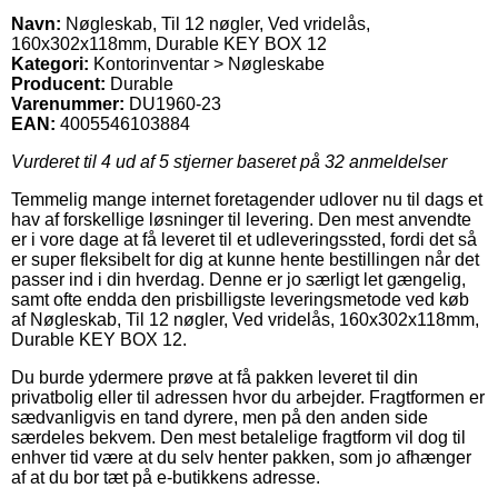
Navn:
Nøgleskab, Til 12 nøgler, Ved vridelås,
160x302x118mm, Durable KEY BOX 12
Kategori:
Kontorinventar > Nøgleskabe
Producent:
Durable
Varenummer:
DU1960-23
EAN:
4005546103884
Vurderet til
4
ud af 5 stjerner baseret på
32
anmeldelser
Temmelig mange internet foretagender udlover nu til dags et
hav af forskellige løsninger til levering. Den mest anvendte
er i vore dage at få leveret til et udleveringssted, fordi det så
er super fleksibelt for dig at kunne hente bestillingen når det
passer ind i din hverdag. Denne er jo særligt let gængelig,
samt ofte endda den prisbilligste leveringsmetode ved køb
af Nøgleskab, Til 12 nøgler, Ved vridelås, 160x302x118mm,
Durable KEY BOX 12.
Du burde ydermere prøve at få pakken leveret til din
privatbolig eller til adressen hvor du arbejder. Fragtformen er
sædvanligvis en tand dyrere, men på den anden side
særdeles bekvem. Den mest betalelige fragtform vil dog til
enhver tid være at du selv henter pakken, som jo afhænger
af at du bor tæt på e-butikkens adresse.