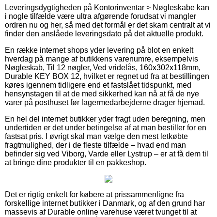
Leveringsdygtigheden på Kontorinventar > Nøgleskabe kan
i nogle tilfælde være ultra afgørende forudsat vi mangler
ordren nu og her, så med det formål er det skam centralt at vi
finder den anslåede leveringsdato på det aktuelle produkt.
En række internet shops yder levering på blot en enkelt
hverdag på mange af butikkens varenumre, eksempelvis
Nøgleskab, Til 12 nøgler, Ved vridelås, 160x302x118mm,
Durable KEY BOX 12, hvilket er regnet ud fra at bestillingen
køres igennem tidligere end et fastslået tidspunkt, med
hensynstagen til at de med sikkerhed kan nå at få de nye
varer på posthuset før lagermedarbejderne drager hjemad.
En hel del internet butikker yder fragt uden beregning, men
undertiden er det under betingelse af at man bestiller for en
fastsat pris. I øvrigt skal man vælge den mest letkøbte
fragtmulighed, der i de fleste tilfælde – hvad end man
befinder sig ved Viborg, Varde eller Lystrup – er at få dem til
at bringe dine produkter til en pakkeshop.
Det er rigtig enkelt for købere at prissammenligne fra
forskellige internet butikker i Danmark, og af den grund har
massevis af Durable online varehuse været tvunget til at