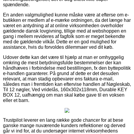
spændende.
En anden valgmulighed kunne måske være at efterse om e-
butikken er medlem af e-mærke ordningen, da det længe har
været en antydning af at online virksomheden overholder
gældende dansk lovgivning, tillige med at webshoppen en
gang i mellem revideres af fagfolk som er meget bekendte
med de gældende vilkår. Dette er en god mulighed for
assistance, hvis du forvoldes dilemmaer ved dit køb.
Udover dette kan det være til hjælp at man er omhyggelig
omkring de mest betydningsfulde bestemmelser der kan
håndhæves i forbindelse med bestillingen, fx den byttepolitik
e-handlen garanterer. På grund af dette er det desuden
relevant, at man stadig opbevarer ens faktura e-mail,
således man i fremtiden kan eftervise handlen af Nøgleskab,
Til 12 nøgler, Ved vridelås, 160x302x118mm, Durable KEY
BOX 12, uafhængig om man skal købe gave til en voksen
eller et barn.
Trustpilot leverer en lang række gode chancer for at bese
ganske mange nuværende kunders reflektioner og derved
går vi ind for, at du undersøger internet virksomhedens