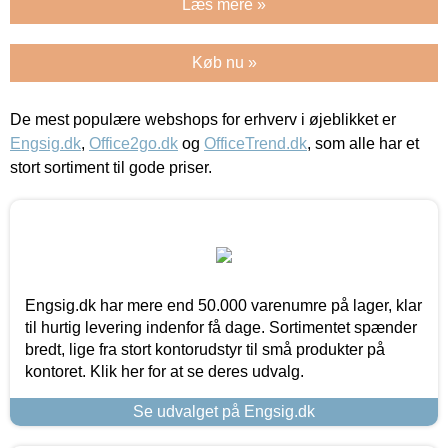
Læs mere »
Køb nu »
De mest populære webshops for erhverv i øjeblikket er
Engsig.dk
,
Office2go.dk
og
OfficeTrend.dk
, som alle har et
stort sortiment til gode priser.
Engsig.dk har mere end 50.000 varenumre på lager, klar
til hurtig levering indenfor få dage. Sortimentet spænder
bredt, lige fra stort kontorudstyr til små produkter på
kontoret. Klik her for at se deres udvalg.
Se udvalget på Engsig.dk