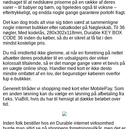
nødsaget til at nedskære priserne på en række af deres
varer – til babyer og børn, og ligeledes også til voksne –
eftertrykkeligt, og endda nogle gange garantere portofri fragt.
Det kan dog trods alt vise sig tiden værd at sammenligne
nogle internet butikker efter rabatkoder på Nøgleskab, Til 36
nøgler, Med kodelås, 280x302x118mm, Durable KEY BOX
CODE 36 inden du køber, så du er sikret at få fat i den
mindst kostelige pris.
Du må imidlertid ikke glemme, at når en forretning på nettet
afsætter deres produkter til en udsalgspris der virker
kolossalt tiltalende, så er det mange gange være et bevis på
en uægte online shop. Handler med kort er ikke desto
mindre omfattet af en lov, der begunstiger køberen overfor
fup e-butikker.
Generelt tilråder vi shopping med kort eller MobilePay. Som
en anden løsning kan du vælge en løsning på afbetaling fra
f.eks. ViaBill, hvis du har til hensigt at dække beløbet over
tid.
Inden folk bestiller hos en Durable internet virksomhed
burde man altid se på shoppens forretningsvilkår, men det er