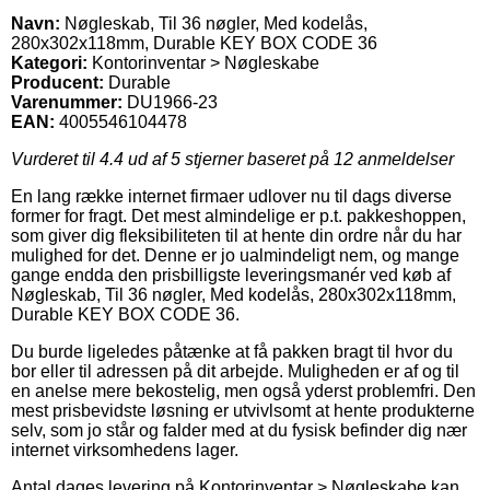
Navn:
Nøgleskab, Til 36 nøgler, Med kodelås,
280x302x118mm, Durable KEY BOX CODE 36
Kategori:
Kontorinventar > Nøgleskabe
Producent:
Durable
Varenummer:
DU1966-23
EAN:
4005546104478
Vurderet til
4.4
ud af 5 stjerner baseret på
12
anmeldelser
En lang række internet firmaer udlover nu til dags diverse
former for fragt. Det mest almindelige er p.t. pakkeshoppen,
som giver dig fleksibiliteten til at hente din ordre når du har
mulighed for det. Denne er jo ualmindeligt nem, og mange
gange endda den prisbilligste leveringsmanér ved køb af
Nøgleskab, Til 36 nøgler, Med kodelås, 280x302x118mm,
Durable KEY BOX CODE 36.
Du burde ligeledes påtænke at få pakken bragt til hvor du
bor eller til adressen på dit arbejde. Muligheden er af og til
en anelse mere bekostelig, men også yderst problemfri. Den
mest prisbevidste løsning er utvivlsomt at hente produkterne
selv, som jo står og falder med at du fysisk befinder dig nær
internet virksomhedens lager.
Antal dages levering på Kontorinventar > Nøgleskabe kan