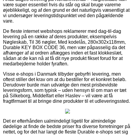
være super essentiel hvis du står og skal bruge varerne
øjeblikkeligt, og af den grund er det naturligvis væsentligt at
vi undersøger leveringstidspunktet ved den pågældende
vare.
De fleste internet webshops reklamerer med dag-til-dag
levering på en række af deres produkter, eksempelvis
Nøgleskab, Til 36 nøgler, Med kodelås, 280x302x118mm,
Durable KEY BOX CODE 36, men vær påpasselig da det
afhænger af at ordren aflægges inden et fast klokkeslæt,
sådan at de kan nå at få dit nye produkt fikset forud for at
medarbejderne holder fyraften.
Visse e-shops i Danmark tilbyder gebyrfri levering, men
oftest stiller det krav om at du bestiller for et konkret beløb.
Derudover burde man udvælge den mest prisbevidste
leveringsform, som typisk – uden hensyn til om man er tæt
på Silkeborg, Middelfart eller Haslev – vil være at få
fragtfirmaet til at bringe dine produkter til et udleveringssted.
Det er efterhånden ualmindeligt ligetil for almindelige
dødelige at finde de bedste priser fra diverse forretninger på
nettet, og for det har langt de fleste Durable e-shops set sig