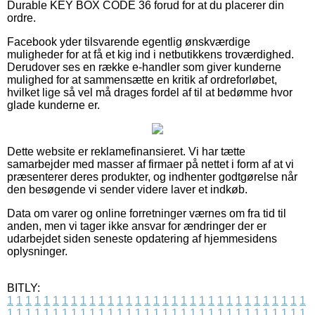
Durable KEY BOX CODE 36 forud for at du placerer din
ordre.
Facebook yder tilsvarende egentlig ønskværdige
muligheder for at få et kig ind i netbutikkens troværdighed.
Derudover ses en række e-handler som giver kunderne
mulighed for at sammensætte en kritik af ordreforløbet,
hvilket lige så vel må drages fordel af til at bedømme hvor
glade kunderne er.
Dette website er reklamefinansieret. Vi har tætte
samarbejder med masser af firmaer på nettet i form af at vi
præsenterer deres produkter, og indhenter godtgørelse når
den besøgende vi sender videre laver et indkøb.
Data om varer og online forretninger værnes om fra tid til
anden, men vi tager ikke ansvar for ændringer der er
udarbejdet siden seneste opdatering af hjemmesidens
oplysninger.
BITLY:
1
1
1
1
1
1
1
1
1
1
1
1
1
1
1
1
1
1
1
1
1
1
1
1
1
1
1
1
1
1
1
1
1
1
1
1
1
1
1
1
1
1
1
1
1
1
1
1
1
1
1
1
1
1
1
1
1
1
1
1
1
1
1
1
1
1