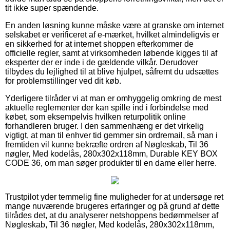
tit ikke super spændende.
En anden løsning kunne måske være at granske om internet
selskabet er verificeret af e-mærket, hvilket almindeligvis er
en sikkerhed for at internet shoppen efterkommer de
officielle regler, samt at virksomheden løbende kigges til af
eksperter der er inde i de gældende vilkår. Derudover
tilbydes du lejlighed til at blive hjulpet, såfremt du udsættes
for problemstillinger ved dit køb.
Yderligere tilråder vi at man er omhyggelig omkring de mest
aktuelle reglementer der kan spille ind i forbindelse med
købet, som eksempelvis hvilken returpolitik online
forhandleren bruger. I den sammenhæng er det virkelig
vigtigt, at man til enhver tid gemmer sin ordremail, så man i
fremtiden vil kunne bekræfte ordren af Nøgleskab, Til 36
nøgler, Med kodelås, 280x302x118mm, Durable KEY BOX
CODE 36, om man søger produkter til en dame eller herre.
Trustpilot yder temmelig fine muligheder for at undersøge ret
mange nuværende brugeres erfaringer og på grund af dette
tilrådes det, at du analyserer netshoppens bedømmelser af
Nøgleskab, Til 36 nøgler, Med kodelås, 280x302x118mm,