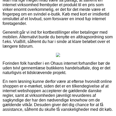
Man må lige meget hvad være så påvagt, at såfremt en
internet virksomhed frembyder et produkt til en pris som
virker enormt overkommelig, er det for det meste være et
fingerpeg om en svindel e-butik. Køb med kort er imidlertid
omsluttet af et lovbud, som forsvarer en imod fup internet
foretagender.
Generelt går vi ind for kortbestillinger eller betalinger med
mobilen. Alternativt burde du benytte en afdragsordning som
f.eks. ViaBill, såfremt du har i sinde at klare beløbet over et
længere tidsrum.
Forinden folk handler i en Ohaus internet forhandler bør de
uden tvivl gennemlæse butikkens handelsaftale, dog er det
naturligvis et tidskrævende projekt.
En nem løsning kunne derfor være at efterse hvorvidt online
shoppen er e-mærket, siden det er en tilkendegivelse af at
internet webshoppen accepterer de gældende danske
regler, samt at virksomheden jævnligt revurderes af
sagkyndige der har den nødvendige knowhow om de
gældende vilkår. Desuden giver det dig chance for at få
assistance, såfremt du skulle få vanskeligheder med dit køb.