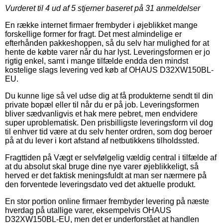
Vurderet til
4
ud af 5 stjerner baseret på
31
anmeldelser
En række internet firmaer frembyder i øjeblikket mange
forskellige former for fragt. Det mest almindelige er
efterhånden pakkeshoppen, så du selv har mulighed for at
hente de købte varer når du har lyst. Leveringsformen er jo
rigtig enkel, samt i mange tilfælde endda den mindst
kostelige slags levering ved køb af OHAUS D32XW150BL-
EU.
Du kunne lige så vel udse dig at få produkterne sendt til din
private bopæl eller til når du er på job. Leveringsformen
bliver sædvanligvis et hak mere pebret, men endvidere
super uproblematisk. Den prisbilligste leveringsform vil dog
til enhver tid være at du selv henter ordren, som dog beroer
på at du lever i kort afstand af netbutikkens tilholdssted.
Fragttiden på Vægt er selvfølgelig vældig central i tilfælde af
at du absolut skal bruge dine nye varer øjeblikkeligt, så
herved er det faktisk meningsfuldt at man ser nærmere på
den forventede leveringsdato ved det aktuelle produkt.
En stor portion online firmaer frembyder levering på næste
hverdag på utallige varer, eksempelvis OHAUS
D32XW150BL-EU, men det er underforstået at handlen