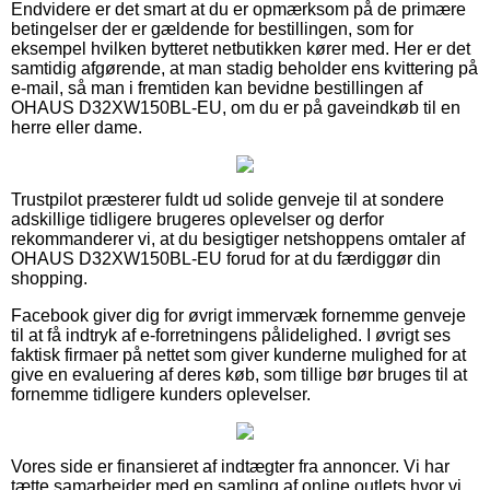
Endvidere er det smart at du er opmærksom på de primære
betingelser der er gældende for bestillingen, som for
eksempel hvilken bytteret netbutikken kører med. Her er det
samtidig afgørende, at man stadig beholder ens kvittering på
e-mail, så man i fremtiden kan bevidne bestillingen af
OHAUS D32XW150BL-EU, om du er på gaveindkøb til en
herre eller dame.
Trustpilot præsterer fuldt ud solide genveje til at sondere
adskillige tidligere brugeres oplevelser og derfor
rekommanderer vi, at du besigtiger netshoppens omtaler af
OHAUS D32XW150BL-EU forud for at du færdiggør din
shopping.
Facebook giver dig for øvrigt immervæk fornemme genveje
til at få indtryk af e-forretningens pålidelighed. I øvrigt ses
faktisk firmaer på nettet som giver kunderne mulighed for at
give en evaluering af deres køb, som tillige bør bruges til at
fornemme tidligere kunders oplevelser.
Vores side er finansieret af indtægter fra annoncer. Vi har
tætte samarbejder med en samling af online outlets hvor vi