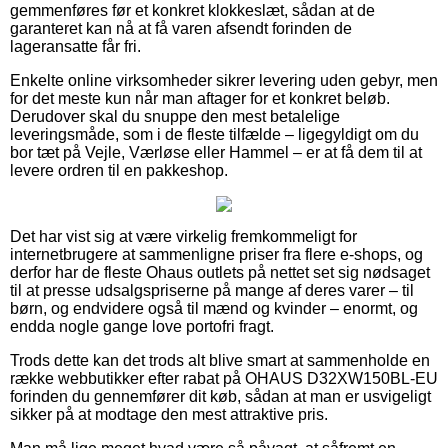
gemmenføres før et konkret klokkeslæt, sådan at de
garanteret kan nå at få varen afsendt forinden de
lageransatte får fri.
Enkelte online virksomheder sikrer levering uden gebyr, men
for det meste kun når man aftager for et konkret beløb.
Derudover skal du snuppe den mest betalelige
leveringsmåde, som i de fleste tilfælde – ligegyldigt om du
bor tæt på Vejle, Værløse eller Hammel – er at få dem til at
levere ordren til en pakkeshop.
Det har vist sig at være virkelig fremkommeligt for
internetbrugere at sammenligne priser fra flere e-shops, og
derfor har de fleste Ohaus outlets på nettet set sig nødsaget
til at presse udsalgspriserne på mange af deres varer – til
børn, og endvidere også til mænd og kvinder – enormt, og
endda nogle gange love portofri fragt.
Trods dette kan det trods alt blive smart at sammenholde en
række webbutikker efter rabat på OHAUS D32XW150BL-EU
forinden du gennemfører dit køb, sådan at man er usvigeligt
sikker på at modtage den mest attraktive pris.