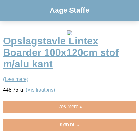
Aage Staffe
Opslagstavle Lintex
Boarder 100x120cm stof
m/alu kant
(Læs mere)
448.75
kr.
(Vis fragtpris)
Læs mere »
Køb nu »