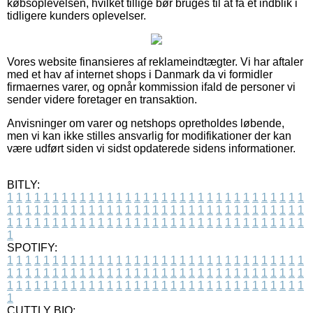
købsoplevelsen, hvilket tillige bør bruges til at få et indblik i
tidligere kunders oplevelser.
Vores website finansieres af reklameindtægter. Vi har aftaler
med et hav af internet shops i Danmark da vi formidler
firmaernes varer, og opnår kommission ifald de personer vi
sender videre foretager en transaktion.
Anvisninger om varer og netshops opretholdes løbende,
men vi kan ikke stilles ansvarlig for modifikationer der kan
være udført siden vi sidst opdaterede sidens informationer.
BITLY:
1
1
1
1
1
1
1
1
1
1
1
1
1
1
1
1
1
1
1
1
1
1
1
1
1
1
1
1
1
1
1
1
1
1
1
1
1
1
1
1
1
1
1
1
1
1
1
1
1
1
1
1
1
1
1
1
1
1
1
1
1
1
1
1
1
1
1
1
1
1
1
1
1
1
1
1
1
1
1
1
1
1
1
1
1
1
1
1
1
1
1
1
1
1
1
1
1
1
1
1
SPOTIFY:
1
1
1
1
1
1
1
1
1
1
1
1
1
1
1
1
1
1
1
1
1
1
1
1
1
1
1
1
1
1
1
1
1
1
1
1
1
1
1
1
1
1
1
1
1
1
1
1
1
1
1
1
1
1
1
1
1
1
1
1
1
1
1
1
1
1
1
1
1
1
1
1
1
1
1
1
1
1
1
1
1
1
1
1
1
1
1
1
1
1
1
1
1
1
1
1
1
1
1
1
CUTTLY BIO: