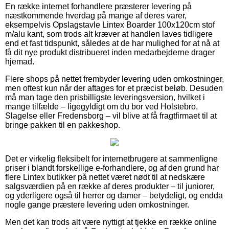
En række internet forhandlere præsterer levering på
næstkommende hverdag på mange af deres varer,
eksempelvis Opslagstavle Lintex Boarder 100x120cm stof
m/alu kant, som trods alt kræver at handlen laves tidligere
end et fast tidspunkt, således at de har mulighed for at nå at
få dit nye produkt distribueret inden medarbejderne drager
hjemad.
Flere shops på nettet frembyder levering uden omkostninger,
men oftest kun når der aftages for et præcist beløb. Desuden
må man tage den prisbilligste leveringsversion, hvilket i
mange tilfælde – ligegyldigt om du bor ved Holstebro,
Slagelse eller Fredensborg – vil blive at få fragtfirmaet til at
bringe pakken til en pakkeshop.
Det er virkelig fleksibelt for internetbrugere at sammenligne
priser i blandt forskellige e-forhandlere, og af den grund har
flere Lintex butikker på nettet været nødt til at nedskære
salgsværdien på en række af deres produkter – til juniorer,
og yderligere også til herrer og damer – betydeligt, og endda
nogle gange præstere levering uden omkostninger.
Men det kan trods alt være nyttigt at tjekke en række online