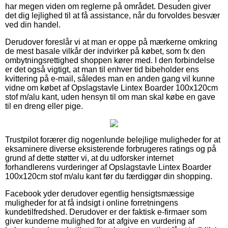
har megen viden om reglerne på området. Desuden giver
det dig lejlighed til at få assistance, når du forvoldes besvær
ved din handel.
Derudover foreslår vi at man er oppe på mærkerne omkring
de mest basale vilkår der indvirker på købet, som fx den
ombytningsrettighed shoppen kører med. I den forbindelse
er det også vigtigt, at man til enhver tid bibeholder ens
kvittering på e-mail, således man en anden gang vil kunne
vidne om købet af Opslagstavle Lintex Boarder 100x120cm
stof m/alu kant, uden hensyn til om man skal købe en gave
til en dreng eller pige.
Trustpilot forærer dig nogenlunde belejlige muligheder for at
eksaminere diverse eksisterende forbrugeres ratings og på
grund af dette støtter vi, at du udforsker internet
forhandlerens vurderinger af Opslagstavle Lintex Boarder
100x120cm stof m/alu kant før du færdiggør din shopping.
Facebook yder derudover egentlig hensigtsmæssige
muligheder for at få indsigt i online forretningens
kundetilfredshed. Derudover er der faktisk e-firmaer som
giver kunderne mulighed for at afgive en vurdering af