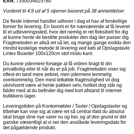
EAN:
7350034825760
Vurderet til
4.9
ud af 5 stjerner baseret på
38
anmeldelser
De fleste internet handler udlover i dag et hav af forskellige
former for levering. En favorit er for nærværende at få leveret
til et udleveringssted, hvor det nemlig er ret fleksibelt for dig
at kunne hente de bestilte produkter den dag der passer dig.
Fragtmetoden er altså ret så let, og mange gange endda den
mindst kostelige metode til levering ved køb af Opslagstavle
Lintex Boarder 100x120cm stof m/alu kant.
Du kunne ydermere forsøge at få ordren bragt til din
privatbolig eller til når du er på job. Fragtmetoden viser sig
oftest en tand mere pebret, men ydermere temmelig
overkommelig. Den mest letkøbte fragtmulighed vil dog
utvivlsomt være at hente pakken selv, hvilket dog står og
falder med at du befinder dig med kort afstand til internet
butikkens lager.
Leveringstiden på Kontormøbler / Tavler / Opslagstavler og
tilbehør kan vise sig at være ret så central ifald du absolut
skal bruge dine nye varer nu og her, og af den grund er det
ganske væsentligt at vi ser den anslåede leveringsdato for
det pågældende produkt.