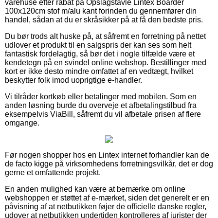
varehuse efter rabat på Opslagstavle Lintex Boarder
100x120cm stof m/alu kant forinden du gennemfører din
handel, sådan at du er skråsikker på at få den bedste pris.
Du bør trods alt huske på, at såfremt en forretning på nettet
udlover et produkt til en salgspris der kan ses som helt
fantastisk fordelagtig, så bør det i nogle tilfælde være et
kendetegn på en svindel online webshop. Bestillinger med
kort er ikke desto mindre omfattet af en vedtægt, hvilket
beskytter folk imod uoprigtige e-handler.
Vi tilråder kortkøb eller betalinger med mobilen. Som en
anden løsning burde du overveje et afbetalingstilbud fra
eksempelvis ViaBill, såfremt du vil afbetale prisen af flere
omgange.
Før nogen shopper hos en Lintex internet forhandler kan de
de facto kigge på virksomhedens forretningsvilkår, det er dog
gerne et omfattende projekt.
En anden mulighed kan være at bemærke om online
webshoppen er støttet af e-mærket, siden det generelt er en
påvisning af at netbutikken føjer de officielle danske regler,
udover at netbutikken undertiden kontrolleres af jurister der