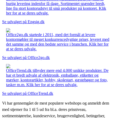
hurtig levering indenfor få dage. Sortimentet spænder bredt,
lige fra stort kontorudstyr til små produkter på kontoret. Klik
her for at se deres udvalg.
Se udvalget på Engsig.dk
Office2go.dk startede i 2011, med det formål at levere
kontormøbler til meget konkurrencedygtige priser, leveret med
det samme og med den bedste service i branchen. Klik her for
at se deres udvalg.
Se udvalget på Office2go.dk
OfficeTrend.dk tilbyder mere end 4.000 unikke produkter. De
har et bredt udvalg af elektronik, emballage, etiketter og
mærker, kontorartikler, hobby, skolestart, gæstebøger og foto,
tasker m.m. Klik her for at se deres udvalg.
Se udvalget på OfficeTrend.dk
Vi har gennemgået de mest populære webshops og anmeldt dem
med stjerner fra 1 til 5 ud fra bl.a. deres prisniveau,
sortimentstørrelse, kundeservice, brugervenlighed, betingelser,