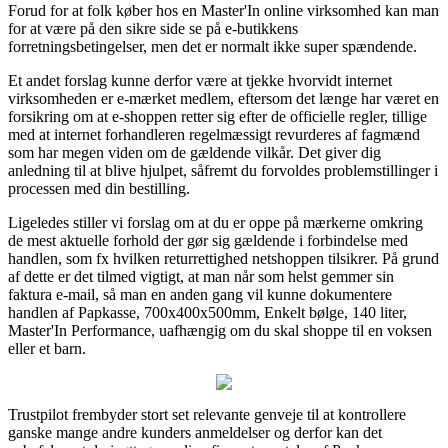
Forud for at folk køber hos en Master'In online virksomhed kan man
for at være på den sikre side se på e-butikkens
forretningsbetingelser, men det er normalt ikke super spændende.
Et andet forslag kunne derfor være at tjekke hvorvidt internet
virksomheden er e-mærket medlem, eftersom det længe har været en
forsikring om at e-shoppen retter sig efter de officielle regler, tillige
med at internet forhandleren regelmæssigt revurderes af fagmænd
som har megen viden om de gældende vilkår. Det giver dig
anledning til at blive hjulpet, såfremt du forvoldes problemstillinger i
processen med din bestilling.
Ligeledes stiller vi forslag om at du er oppe på mærkerne omkring
de mest aktuelle forhold der gør sig gældende i forbindelse med
handlen, som fx hvilken returrettighed netshoppen tilsikrer. På grund
af dette er det tilmed vigtigt, at man når som helst gemmer sin
faktura e-mail, så man en anden gang vil kunne dokumentere
handlen af Papkasse, 700x400x500mm, Enkelt bølge, 140 liter,
Master'In Performance, uafhængig om du skal shoppe til en voksen
eller et barn.
Trustpilot frembyder stort set relevante genveje til at kontrollere
ganske mange andre kunders anmeldelser og derfor kan det