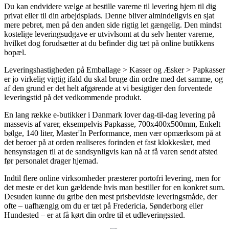
Du kan endvidere vælge at bestille varerne til levering hjem til dig
privat eller til din arbejdsplads. Denne bliver almindeligvis en sjat
mere pebret, men på den anden side rigtig let gængelig. Den mindst
kostelige leveringsudgave er utvivlsomt at du selv henter varerne,
hvilket dog forudsætter at du befinder dig tæt på online butikkens
bopæl.
Leveringshastigheden på Emballage > Kasser og Æsker > Papkasser
er jo virkelig vigtig ifald du skal bruge din ordre med det samme, og
af den grund er det helt afgørende at vi besigtiger den forventede
leveringstid på det vedkommende produkt.
En lang række e-butikker i Danmark lover dag-til-dag levering på
massevis af varer, eksempelvis Papkasse, 700x400x500mm, Enkelt
bølge, 140 liter, Master'In Performance, men vær opmærksom på at
det beroer på at orden realiseres forinden et fast klokkeslæt, med
hensynstagen til at de sandsynligvis kan nå at få varen sendt afsted
før personalet drager hjemad.
Indtil flere online virksomheder præsterer portofri levering, men for
det meste er det kun gældende hvis man bestiller for en konkret sum.
Desuden kunne du gribe den mest prisbevidste leveringsmåde, der
ofte – uafhængig om du er tæt på Fredericia, Sønderborg eller
Hundested – er at få kørt din ordre til et udleveringssted.