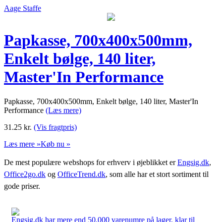
Aage Staffe
Papkasse, 700x400x500mm,
Enkelt bølge, 140 liter,
Master'In Performance
Papkasse, 700x400x500mm, Enkelt bølge, 140 liter, Master'In
Performance
(Læs mere)
31.25
kr.
(Vis fragtpris)
Læs mere »
Køb nu »
De mest populære webshops for erhverv i øjeblikket er
Engsig.dk
,
Office2go.dk
og
OfficeTrend.dk
, som alle har et stort sortiment til
gode priser.
Engsig.dk har mere end 50.000 varenumre på lager, klar til