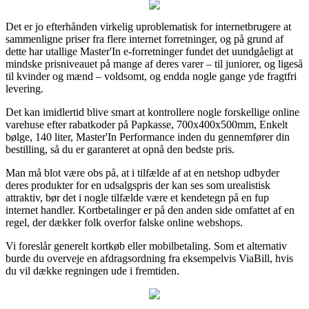
Det er jo efterhånden virkelig uproblematisk for internetbrugere at
sammenligne priser fra flere internet forretninger, og på grund af
dette har utallige Master'In e-forretninger fundet det uundgåeligt at
mindske prisniveauet på mange af deres varer – til juniorer, og ligeså
til kvinder og mænd – voldsomt, og endda nogle gange yde fragtfri
levering.
Det kan imidlertid blive smart at kontrollere nogle forskellige online
varehuse efter rabatkoder på Papkasse, 700x400x500mm, Enkelt
bølge, 140 liter, Master'In Performance inden du gennemfører din
bestilling, så du er garanteret at opnå den bedste pris.
Man må blot være obs på, at i tilfælde af at en netshop udbyder
deres produkter for en udsalgspris der kan ses som urealistisk
attraktiv, bør det i nogle tilfælde være et kendetegn på en fup
internet handler. Kortbetalinger er på den anden side omfattet af en
regel, der dækker folk overfor falske online webshops.
Vi foreslår generelt kortkøb eller mobilbetaling. Som et alternativ
burde du overveje en afdragsordning fra eksempelvis ViaBill, hvis
du vil dække regningen ude i fremtiden.