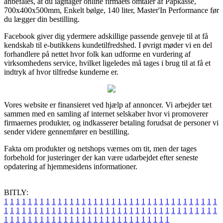
anbefales, at du iagttager online firmaets omtaler af Papkasse,
700x400x500mm, Enkelt bølge, 140 liter, Master'In Performance før
du lægger din bestilling.
Facebook giver dig ydermere adskillige passende genveje til at få
kendskab til e-butikkens kundetilfredshed. I øvrigt møder vi en del
forhandlere på nettet hvor folk kan udforme en vurdering af
virksomhedens service, hvilket ligeledes må tages i brug til at få et
indtryk af hvor tilfredse kunderne er.
Vores website er finansieret ved hjælp af annoncer. Vi arbejder tæt
sammen med en samling af internet selskaber hvor vi promoverer
firmaernes produkter, og indkasserer betaling forudsat de personer vi
sender videre gennemfører en bestilling.
Fakta om produkter og netshops værnes om tit, men der tages
forbehold for justeringer der kan være udarbejdet efter seneste
opdatering af hjemmesidens informationer.
BITLY:
1
1
1
1
1
1
1
1
1
1
1
1
1
1
1
1
1
1
1
1
1
1
1
1
1
1
1
1
1
1
1
1
1
1
1
1
1
1
1
1
1
1
1
1
1
1
1
1
1
1
1
1
1
1
1
1
1
1
1
1
1
1
1
1
1
1
1
1
1
1
1
1
1
1
1
1
1
1
1
1
1
1
1
1
1
1
1
1
1
1
1
1
1
1
1
1
1
1
1
1