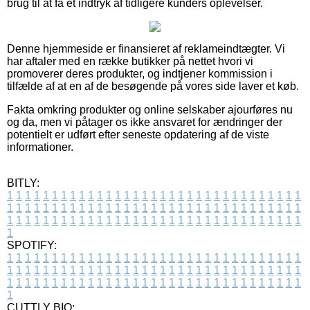
brug til at få et indtryk af tidligere kunders oplevelser.
Denne hjemmeside er finansieret af reklameindtægter. Vi
har aftaler med en række butikker på nettet hvori vi
promoverer deres produkter, og indtjener kommission i
tilfælde af at en af de besøgende på vores side laver et køb.
Fakta omkring produkter og online selskaber ajourføres nu
og da, men vi påtager os ikke ansvaret for ændringer der
potentielt er udført efter seneste opdatering af de viste
informationer.
BITLY:
1
1
1
1
1
1
1
1
1
1
1
1
1
1
1
1
1
1
1
1
1
1
1
1
1
1
1
1
1
1
1
1
1
1
1
1
1
1
1
1
1
1
1
1
1
1
1
1
1
1
1
1
1
1
1
1
1
1
1
1
1
1
1
1
1
1
1
1
1
1
1
1
1
1
1
1
1
1
1
1
1
1
1
1
1
1
1
1
1
1
1
1
1
1
1
1
1
1
1
1
SPOTIFY:
1
1
1
1
1
1
1
1
1
1
1
1
1
1
1
1
1
1
1
1
1
1
1
1
1
1
1
1
1
1
1
1
1
1
1
1
1
1
1
1
1
1
1
1
1
1
1
1
1
1
1
1
1
1
1
1
1
1
1
1
1
1
1
1
1
1
1
1
1
1
1
1
1
1
1
1
1
1
1
1
1
1
1
1
1
1
1
1
1
1
1
1
1
1
1
1
1
1
1
1
CUTTLY BIO: