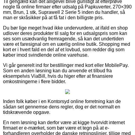
Til gengæld kan det alligevel blive gunstigt at efterprøve
nogle få online firmaer efter udsalg på Papkuverter, 270×390
mm, Brun, 1 stk, Suprawell 2 Serie 5 inden du handler, så
man er skråsikker på at få fat i den billigste pris.
Du bør lige meget hvad ikke undervurdere, at ifald en shop
udlover deres produkter til salg for en udsalgspris som kan
ses som usædvanlig fremragende, så kan det undertiden
være et faresignal om en uærlig online butik. Shopping med
kort er i hvert fald en del af et lovbud, som redder dig som
køber imod svindlende online varehuse.
Vi går generelt ind for bestillinger med kort eller MobilePay.
Som en anden løsning kan du anvende et tilbud fra
eksempelvis ViaBill, hvis du higer efter at finansiere
omkostningerne i flere bidder.
Inden folk køber i en Kontorsyd online forretning kan de
sådan set gennemse dens regler, dog er det normalt en
tidskrævende opgave.
En nem løsning kan derfor være at kigge hvorvidt internet
firmaet er e-mærket, som bør være et tegn på at e-
forhandleren overholder de danske retningslinjer, tillige med