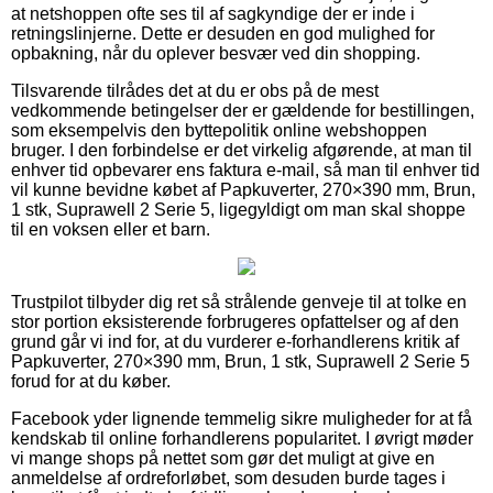
at netshoppen ofte ses til af sagkyndige der er inde i
retningslinjerne. Dette er desuden en god mulighed for
opbakning, når du oplever besvær ved din shopping.
Tilsvarende tilrådes det at du er obs på de mest
vedkommende betingelser der er gældende for bestillingen,
som eksempelvis den byttepolitik online webshoppen
bruger. I den forbindelse er det virkelig afgørende, at man til
enhver tid opbevarer ens faktura e-mail, så man til enhver tid
vil kunne bevidne købet af Papkuverter, 270×390 mm, Brun,
1 stk, Suprawell 2 Serie 5, ligegyldigt om man skal shoppe
til en voksen eller et barn.
Trustpilot tilbyder dig ret så strålende genveje til at tolke en
stor portion eksisterende forbrugeres opfattelser og af den
grund går vi ind for, at du vurderer e-forhandlerens kritik af
Papkuverter, 270×390 mm, Brun, 1 stk, Suprawell 2 Serie 5
forud for at du køber.
Facebook yder lignende temmelig sikre muligheder for at få
kendskab til online forhandlerens popularitet. I øvrigt møder
vi mange shops på nettet som gør det muligt at give en
anmeldelse af ordreforløbet, som desuden burde tages i