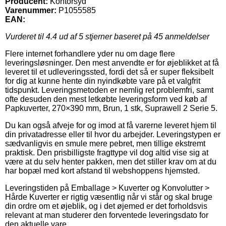
Producent:
Kontorsyd
Varenummer:
P1055585
EAN:
Vurderet til
4.4
ud af 5 stjerner baseret på
45
anmeldelser
Flere internet forhandlere yder nu om dage flere
leveringsløsninger. Den mest anvendte er for øjeblikket at få
leveret til et udleveringssted, fordi det så er super fleksibelt
for dig at kunne hente din nyindkøbte vare på et valgfrit
tidspunkt. Leveringsmetoden er nemlig ret problemfri, samt
ofte desuden den mest letkøbte leveringsform ved køb af
Papkuverter, 270×390 mm, Brun, 1 stk, Suprawell 2 Serie 5.
Du kan også afveje for og imod at få varerne leveret hjem til
din privatadresse eller til hvor du arbejder. Leveringstypen er
sædvanligvis en smule mere pebret, men tillige ekstremt
praktisk. Den prisbilligste fragttype vil dog altid vise sig at
være at du selv henter pakken, men det stiller krav om at du
har bopæl med kort afstand til webshoppens hjemsted.
Leveringstiden på Emballage > Kuverter og Konvolutter >
Hårde Kuverter er rigtig væsentlig når vi står og skal bruge
din ordre om et øjeblik, og i det øjemed er det forholdsvis
relevant at man studerer den forventede leveringsdato for
den aktuelle vare.