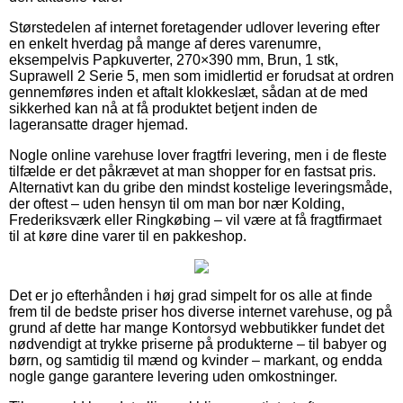
Størstedelen af internet foretagender udlover levering efter
en enkelt hverdag på mange af deres varenumre,
eksempelvis Papkuverter, 270×390 mm, Brun, 1 stk,
Suprawell 2 Serie 5, men som imidlertid er forudsat at ordren
gennemføres inden et aftalt klokkeslæt, sådan at de med
sikkerhed kan nå at få produktet betjent inden de
lageransatte drager hjemad.
Nogle online varehuse lover fragtfri levering, men i de fleste
tilfælde er det påkrævet at man shopper for en fastsat pris.
Alternativt kan du gribe den mindst kostelige leveringsmåde,
der oftest – uden hensyn til om man bor nær Kolding,
Frederiksværk eller Ringkøbing – vil være at få fragtfirmaet
til at køre dine varer til en pakkeshop.
Det er jo efterhånden i høj grad simpelt for os alle at finde
frem til de bedste priser hos diverse internet varehuse, og på
grund af dette har mange Kontorsyd webbutikker fundet det
nødvendigt at trykke priserne på produkterne – til babyer og
børn, og samtidig til mænd og kvinder – markant, og endda
nogle gange garantere levering uden omkostninger.