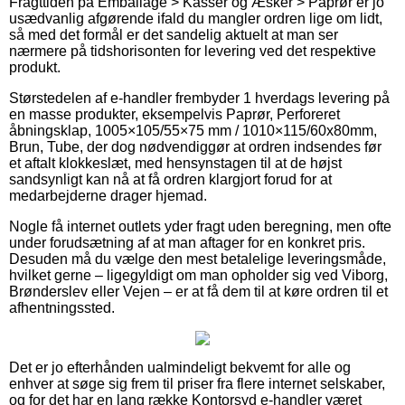
Fragttiden på Emballage > Kasser og Æsker > Paprør er jo
usædvanlig afgørende ifald du mangler ordren lige om lidt,
så med det formål er det sandelig aktuelt at man ser
nærmere på tidshorisonten for levering ved det respektive
produkt.
Størstedelen af e-handler frembyder 1 hverdags levering på
en masse produkter, eksempelvis Paprør, Perforeret
åbningsklap, 1005×105/55×75 mm / 1010×115/60x80mm,
Brun, Tube, der dog nødvendiggør at ordren indsendes før
et aftalt klokkeslæt, med hensynstagen til at de højst
sandsynligt kan nå at få ordren klargjort forud for at
medarbejderne drager hjemad.
Nogle få internet outlets yder fragt uden beregning, men ofte
under forudsætning af at man aftager for en konkret pris.
Desuden må du vælge den mest betalelige leveringsmåde,
hvilket gerne – ligegyldigt om man opholder sig ved Viborg,
Brønderslev eller Vejen – er at få dem til at køre ordren til et
afhentningssted.
Det er jo efterhånden ualmindeligt bekvemt for alle og
enhver at søge sig frem til priser fra flere internet selskaber,
og for det har en lang række Kontorsyd e-handler været