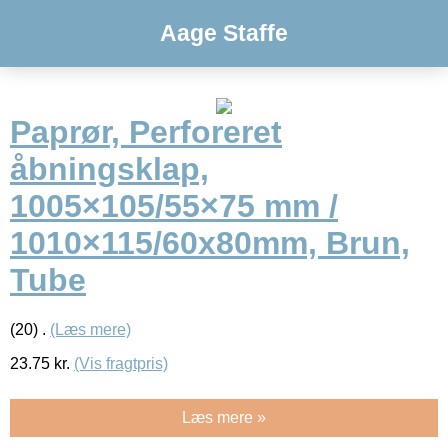
Aage Staffe
Paprør, Perforeret
åbningsklap,
1005×105/55×75 mm /
1010×115/60x80mm, Brun,
Tube
(20) .
(Læs mere)
23.75
kr.
(Vis fragtpris)
Læs mere »