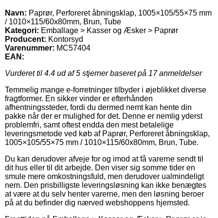
Navn:
Paprør, Perforeret åbningsklap, 1005×105/55×75 mm
/ 1010×115/60x80mm, Brun, Tube
Kategori:
Emballage > Kasser og Æsker > Paprør
Producent:
Kontorsyd
Varenummer:
MC57404
EAN:
Vurderet til
4.4
ud af 5 stjerner baseret på
17
anmeldelser
Temmelig mange e-forretninger tilbyder i øjeblikket diverse
fragtformer. En sikker vinder er efterhånden
afhentningssteder, fordi du dermed nemt kan hente din
pakke når der er mulighed for det. Denne er nemlig yderst
problemfri, samt oftest endda den mest betalelige
leveringsmetode ved køb af Paprør, Perforeret åbningsklap,
1005×105/55×75 mm / 1010×115/60x80mm, Brun, Tube.
Du kan derudover afveje for og imod at få varerne sendt til
dit hus eller til dit arbejde. Den viser sig somme tider en
smule mere omkostningsfuld, men derudover ualmindeligt
nem. Den prisbilligste leveringsløsning kan ikke benægtes
at være at du selv henter varerne, men den løsning beroer
på at du befinder dig nærved webshoppens hjemsted.