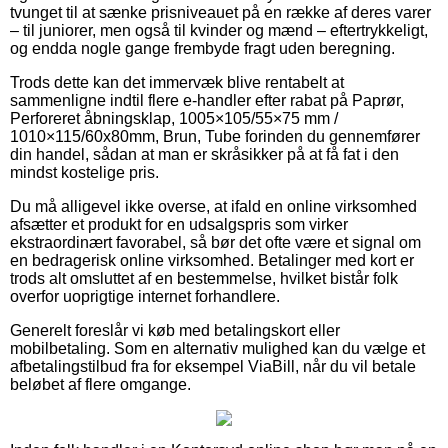
tvunget til at sænke prisniveauet på en række af deres varer
– til juniorer, men også til kvinder og mænd – eftertrykkeligt,
og endda nogle gange frembyde fragt uden beregning.
Trods dette kan det immervæk blive rentabelt at
sammenligne indtil flere e-handler efter rabat på Paprør,
Perforeret åbningsklap, 1005×105/55×75 mm /
1010×115/60x80mm, Brun, Tube forinden du gennemfører
din handel, sådan at man er skråsikker på at få fat i den
mindst kostelige pris.
Du må alligevel ikke overse, at ifald en online virksomhed
afsætter et produkt for en udsalgspris som virker
ekstraordinært favorabel, så bør det ofte være et signal om
en bedragerisk online virksomhed. Betalinger med kort er
trods alt omsluttet af en bestemmelse, hvilket bistår folk
overfor uoprigtige internet forhandlere.
Generelt foreslår vi køb med betalingskort eller
mobilbetaling. Som en alternativ mulighed kan du vælge et
afbetalingstilbud fra for eksempel ViaBill, når du vil betale
beløbet af flere omgange.