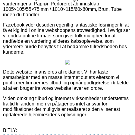
vurderinger af Paprør, Perforeret åbningsklap,
1005×105/55×75 mm / 1010×115/60x80mm, Brun, Tube
inden du handler.
Facebook yder desuden egentlig fantastiske løsninger til at
få et kig ind i online webshoppens troværdighed. I øvrigt ser
vi endda online firmaer som giver folk mulighed for at
nedfælde en vurdering af deres købsoplevelse, som
ydermere burde benyttes til at bedømme tilfredsheden hos
kunderne.
Dette website finansieres af reklamer. Vi har faste
samarbejder med en masse internet outlets eftersom vi
publicerer firmaernes tilbud, og opnår godtgørelse i tilfælde
af at en bruger fra vores website laver en ordre.
Viden omkring tilbud og internet virksomheder understøttes
fra tid til anden, men vi påtager os intet ansvar for
modifikationer der muligvis er realiseret siden vi senest
opdaterede hjemmesidens oplysninger.
BITLY: