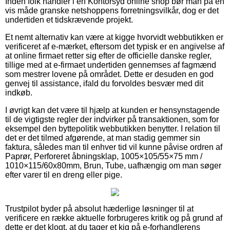
Inden folk handler i en Kontorsyd online shop bør man på en
vis måde granske netshoppens forretningsvilkår, dog er det
undertiden et tidskrævende projekt.
Et nemt alternativ kan være at kigge hvorvidt webbutikken er
verificeret af e-mærket, eftersom det typisk er en angivelse af
at online firmaet retter sig efter de officielle danske regler,
tillige med at e-firmaet undertiden gennemses af fagmænd
som mestrer lovene på området. Dette er desuden en god
genvej til assistance, ifald du forvoldes besvær med dit
indkøb.
I øvrigt kan det være til hjælp at kunden er hensynstagende
til de vigtigste regler der indvirker på transaktionen, som for
eksempel den byttepolitik webbutikken benytter. I relation til
det er det tilmed afgørende, at man stadig gemmer sin
faktura, således man til enhver tid vil kunne påvise ordren af
Paprør, Perforeret åbningsklap, 1005×105/55×75 mm /
1010×115/60x80mm, Brun, Tube, uafhængig om man søger
efter varer til en dreng eller pige.
Trustpilot byder på absolut hæderlige løsninger til at
verificere en række aktuelle forbrugeres kritik og på grund af
dette er det klogt, at du tager et kig på e-forhandlerens