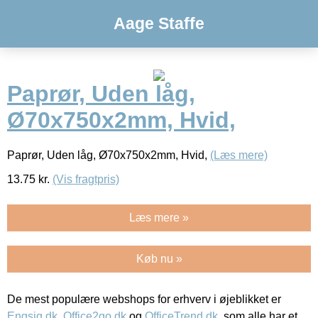
Aage Staffe
Paprør, Uden låg,
Ø70x750x2mm, Hvid,
Paprør, Uden låg, Ø70x750x2mm, Hvid,
(Læs mere)
13.75
kr.
(Vis fragtpris)
Læs mere »
Køb nu »
De mest populære webshops for erhverv i øjeblikket er
Engsig.dk
,
Office2go.dk
og
OfficeTrend.dk
, som alle har et