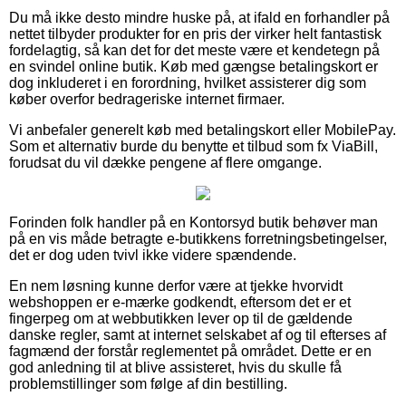
Du må ikke desto mindre huske på, at ifald en forhandler på
nettet tilbyder produkter for en pris der virker helt fantastisk
fordelagtig, så kan det for det meste være et kendetegn på
en svindel online butik. Køb med gængse betalingskort er
dog inkluderet i en forordning, hvilket assisterer dig som
køber overfor bedrageriske internet firmaer.
Vi anbefaler generelt køb med betalingskort eller MobilePay.
Som et alternativ burde du benytte et tilbud som fx ViaBill,
forudsat du vil dække pengene af flere omgange.
Forinden folk handler på en Kontorsyd butik behøver man
på en vis måde betragte e-butikkens forretningsbetingelser,
det er dog uden tvivl ikke videre spændende.
En nem løsning kunne derfor være at tjekke hvorvidt
webshoppen er e-mærke godkendt, eftersom det er et
fingerpeg om at webbutikken lever op til de gældende
danske regler, samt at internet selskabet af og til efterses af
fagmænd der forstår reglementet på området. Dette er en
god anledning til at blive assisteret, hvis du skulle få
problemstillinger som følge af din bestilling.