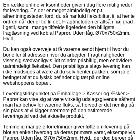
En række online virksomheder giver i dag flere muligheder
for levering. En der er meget almindelig er p.t.
afhentningssteder, fordi du så har fuld fleksibilitet til at hente
ordren når der er tid til det. Fragtmetoden er altså i høj grad
ligetil, samt i mange tilfælde ligeledes den billigste
fragtløsning ved køb af Paprør, Uden låg, Ø70x750x2mm,
Hvid,.
Du kan også overveje at få varerne sendt hjem til hvor du
bor eller til adressen hvor du arbejder. Fragtmuligheden
viser sig sædvanligvis lidt mindre prisbillig, men endvidere
ualmindeligt fleksibel. Den prisbilligste slags levering kan
ikke modsiges at være at du selv henter pakken, som jo er
betinget af at du fysisk befinder dig tæt på online
webshoppens bopæl.
Leveringstidspunktet på Emballage > Kasser og Æsker >
Paprør kan vise sig at være virkelig udslagsgivende såfremt
man har behov for varerne fluks, så herved er det nemlig på
sin plads at vi kigger nærmere på den estimerede
leveringstid ved det aktuelle produkt.
Temmelig mange e-forretninger giver løfte om levering på
blot en enkelt hverdag på deres primære varer, eksempelvis
Paprør, Uden låg, Ø70x750x2mm, Hvid,, der dog beroer på