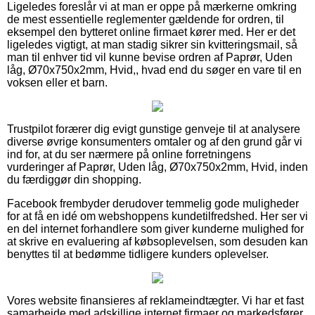
Ligeledes foreslår vi at man er oppe på mærkerne omkring
de mest essentielle reglementer gældende for ordren, til
eksempel den bytteret online firmaet kører med. Her er det
ligeledes vigtigt, at man stadig sikrer sin kvitteringsmail, så
man til enhver tid vil kunne bevise ordren af Paprør, Uden
låg, Ø70x750x2mm, Hvid,, hvad end du søger en vare til en
voksen eller et barn.
Trustpilot forærer dig evigt gunstige genveje til at analysere
diverse øvrige konsumenters omtaler og af den grund går vi
ind for, at du ser nærmere på online forretningens
vurderinger af Paprør, Uden låg, Ø70x750x2mm, Hvid, inden
du færdiggør din shopping.
Facebook frembyder derudover temmelig gode muligheder
for at få en idé om webshoppens kundetilfredshed. Her ser vi
en del internet forhandlere som giver kunderne mulighed for
at skrive en evaluering af købsoplevelsen, som desuden kan
benyttes til at bedømme tidligere kunders oplevelser.
Vores website finansieres af reklameindtægter. Vi har et fast
samarbejde med adskillige internet firmaer og markedsfører