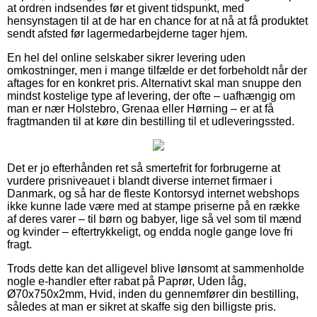
at ordren indsendes før et givent tidspunkt, med
hensynstagen til at de har en chance for at nå at få produktet
sendt afsted før lagermedarbejderne tager hjem.
En hel del online selskaber sikrer levering uden
omkostninger, men i mange tilfælde er det forbeholdt når der
aftages for en konkret pris. Alternativt skal man snuppe den
mindst kostelige type af levering, der ofte – uafhængig om
man er nær Holstebro, Grenaa eller Hørning – er at få
fragtmanden til at køre din bestilling til et udleveringssted.
Det er jo efterhånden ret så smertefrit for forbrugerne at
vurdere prisniveauet i blandt diverse internet firmaer i
Danmark, og så har de fleste Kontorsyd internet webshops
ikke kunne lade være med at stampe priserne på en række
af deres varer – til børn og babyer, lige så vel som til mænd
og kvinder – eftertrykkeligt, og endda nogle gange love fri
fragt.
Trods dette kan det alligevel blive lønsomt at sammenholde
nogle e-handler efter rabat på Paprør, Uden låg,
Ø70x750x2mm, Hvid, inden du gennemfører din bestilling,
således at man er sikret at skaffe sig den billigste pris.