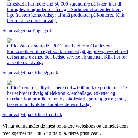
Engsig.dk har mere end 50.000 varenumre på lager, klar til
hurtig levering indenfor få dage. Sortimentet spænder bredt,
lige fra stort kontorudstyr til små produkter på kontoret. Klik
her for at se deres udvalg.
Se udvalget på Engsig.dk
Office2go.dk startede i 2011, med det formål at levere
kontormøbler til meget konkurrencedygtige priser, leveret med
det samme og med den bedste service i branchen. Klik her for
at se deres udvalg.
Se udvalget på Office2go.dk
OfficeTrend.dk tilbyder mere end 4.000 unikke produkter. De
har et bredt udvalg af elektronik, emballage, etiketter og
mærker, kontorartikler, hobby, skolestart, gæstebøger og foto,
tasker m.m. Klik her for at se deres udvalg.
Se udvalget på OfficeTrend.dk
Vi har gennemgået de mest populære webshops og anmeldt dem
med stjerner fra 1 til 5 ud fra bl.a. deres prisniveau,