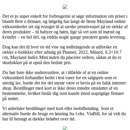
Det er jo super enkelt for forbrugerne at søge information om priser i
blandt flere e-firmaer, og følgelig har langt de fleste Mayland online
virksomheder set sig tvunget til at sænke prisniveauet på en række af
deres produkter – til babyer og børn, lige så vel som til mænd og
kvinder – en hel del, og endda nogle gange præstere gratis levering.
Dog kan det til hver en tid vise sig indbringende at udforske en
række e-butikker efter udsalg på Planner, 2022, Måned, 6.3×10.7
cm, Mayland Index Mini inden du placerer ordren, sådan at du er
skudsikker på at opnå den bedste pris.
Du bør bare ikke undervurdere, at i tilfælde af at en online
virksomhed forhandler bedst i test varer for en salgspris som er
utrolig lav, burde det for det meste være et bevis på en falsk internet
shop. Bestillinger med kort er ikke desto mindre omsluttet af en
bestemmelse, hvilket bistår dig som kunde imod uoprigtige firmaer
på nettet.
Vi anbefaler bestillinger med kort eller mobilbetaling. Som et
alternativ burde du bruge en løsning fra f.eks. ViaBill, for så vidt du
har til hensigt at dække beløbet over tid.