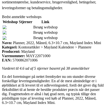
sortimentstørrelse, kundeservice, brugervenlighed, betingelser,
leveringsformer og betalingsmuligheder.
Bedst anmeldte webshops
Webshop
Stjerner
Link
Besøg webshop
Besøg webshop
Besøg webshop
Navn:
Planner, 2022, Måned, 6.3×10.7 cm, Mayland Index Mini
Kategori:
Kontorartikler > Mayland Kalendere > Plannere
Producent:
Mayland
Varenummer:
MAY22071000
EAN:
5700862071006
Vurderet til
4.6
ud af 5 stjerner baseret på
38
anmeldelser
En del forretninger på nettet frembyder nu om stunder diverse
forskellige leveringsmuligheder. En af de mest almindelige er i
øjeblikket at få leveret til et udleveringssted, fordi det giver dig fuld
fleksibilitet til at hente de bestilte produkter præcis når det passer
dig. Fragtmetoden er altså i høj grad nem, og typisk tillige den
prisbilligste type af levering ved køb af Planner, 2022, Måned,
6.3×10.7 cm, Mayland Index Mini.