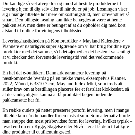
Du kan lige så vel afveje for og imod at bestille produkterne til
levering hjem til dig selv eller til når du er på job. Løsningen viser
sig i mange tilfælde lidt mere omkostningsfuld, men omvendt ret så
smart. Den billigste løsning kan ikke benægtes at være at hente
pakken selv, men dette er betinget af at du opholder dig med kort
afstand til online forretningens tilholdssted.
Leveringshastigheden på Kontorartikler > Mayland Kalendere >
Plannere er naturligvis super afgørende om vi har brug for dine nye
produkter med det samme, så i det øjemed er det bestemt væsentligt
at vi checker den forventede leveringstid ved det vedkommende
produkt.
En hel del e-butikker i Danmark garanterer levering på
næstkommende hverdag på en række varer, eksempelvis Planner,
2022, Måned, 6.3×10.7 cm, Mayland Index Mini, som trods alt
stiller krav om at bestillingen placeres før et fastslået klokkeslæt, så
at de sandsynligvis kan nå at få produktet betjent inden de
pakkeansatte har fri.
En række outlets på nettet præsterer portofri levering, men i mange
tilfælde kun når du handler for en fastsat sum. Som alternativ burde
man snuppe den mest prisbevidste form for levering, hvilket typisk –
hvad end du er i Køge, Slagelse eller Nivå – er at få dem til at køre
dine produkter til et afhentningssted.