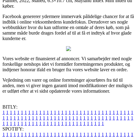
Planner, 2022, Måned, 6.3×10.7 cm, Mayland Index Mini inden du
køber.
Facebook genererer ydermere immervæk pålidelige chancer for at få
indblik i online virksomhedens kundefokus. Derudover ses nogle
webbutikker hvor du kan udforme en omtale af deres køb, som på
samme måde burde drages fordel af til at få et indtryk af hvor glade
kunderne er.
Vores website er finansieret af annoncer. Vi samarbejder med nogle
forskellige netshops idet vi formidler forretningernes produkter, og
indtjener honorar ifald en bruger fra vores website laver en ordre.
Vejledning om varer og online forretninger ajourføres fra tid til
anden, men vi giver ingen garanti imod modifikationer der muligvis
er udført efter at vi sidst opdaterede vores informationer.
BITLY:
1
1
1
1
1
1
1
1
1
1
1
1
1
1
1
1
1
1
1
1
1
1
1
1
1
1
1
1
1
1
1
1
1
1
1
1
1
1
1
1
1
1
1
1
1
1
1
1
1
1
1
1
1
1
1
1
1
1
1
1
1
1
1
1
1
1
1
1
1
1
1
1
1
1
1
1
1
1
1
1
1
1
1
1
1
1
1
1
1
1
1
1
1
1
1
1
1
1
1
1
SPOTIFY:
1
1
1
1
1
1
1
1
1
1
1
1
1
1
1
1
1
1
1
1
1
1
1
1
1
1
1
1
1
1
1
1
1
1
1
1