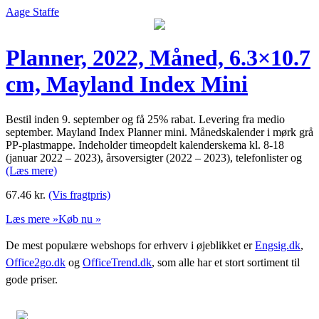
Aage Staffe
Planner, 2022, Måned, 6.3×10.7
cm, Mayland Index Mini
Bestil inden 9. september og få 25% rabat. Levering fra medio
september. Mayland Index Planner mini. Månedskalender i mørk grå
PP-plastmappe. Indeholder timeopdelt kalenderskema kl. 8-18
(januar 2022 – 2023), årsoversigter (2022 – 2023), telefonlister og
(Læs mere)
67.46
kr.
(Vis fragtpris)
Læs mere »
Køb nu »
De mest populære webshops for erhverv i øjeblikket er
Engsig.dk
,
Office2go.dk
og
OfficeTrend.dk
, som alle har et stort sortiment til
gode priser.