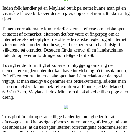
Inden folk handler på en Mayland butik på nettet kunne man på en
vis måde få overblik over deres regler, dog er det normalt ikke særlig
sjovt.
Et nemmere alternativ kunne derfor være at efterse om netshoppen
er støttet af e-mærket, eftersom det bør være et fingerpeg om at
internet selskabet opfylder de officielle danske regler, og at internet
virksomheden undertiden besøges af eksperter som har indsigt i
vilkårene på området. Desuden får du genvej til en håndsrækning,
ifald du oplever udfordringer som følge af dit køb.
I øvrigt er det fornuftigt at køber er omhyggelig omkring de
elementære reglementer der kan have indvirkning på transaktionen,
fx hvilken returret internet shoppen har. I den relation er det også
vigtigt, at man stadigvæk gemmer ens ordrekvittering, således man
når som helst vil kunne bekræfte ordren af Planner, 2022, Måned,
6.3×10.7 cm, Mayland Index Mini, om du skal købe til en pige eller
dreng.
Trustpilot frembringer adskillige hæderlige muligheder for at
eftersøge en række øvrige køberes vurderinger og af den grund kan
det anbefales, at du betragter internet forretningens bedømmelser af