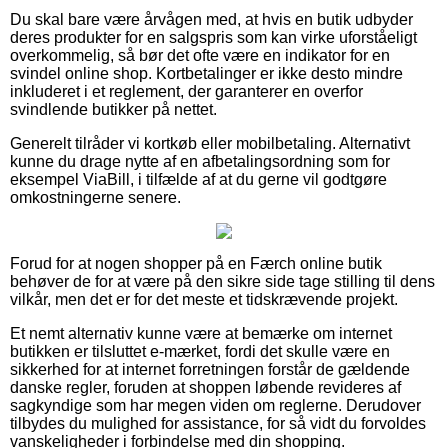
Du skal bare være årvågen med, at hvis en butik udbyder
deres produkter for en salgspris som kan virke uforståeligt
overkommelig, så bør det ofte være en indikator for en
svindel online shop. Kortbetalinger er ikke desto mindre
inkluderet i et reglement, der garanterer en overfor
svindlende butikker på nettet.
Generelt tilråder vi kortkøb eller mobilbetaling. Alternativt
kunne du drage nytte af en afbetalingsordning som for
eksempel ViaBill, i tilfælde af at du gerne vil godtgøre
omkostningerne senere.
Forud for at nogen shopper på en Færch online butik
behøver de for at være på den sikre side tage stilling til dens
vilkår, men det er for det meste et tidskrævende projekt.
Et nemt alternativ kunne være at bemærke om internet
butikken er tilsluttet e-mærket, fordi det skulle være en
sikkerhed for at internet forretningen forstår de gældende
danske regler, foruden at shoppen løbende revideres af
sagkyndige som har megen viden om reglerne. Derudover
tilbydes du mulighed for assistance, for så vidt du forvoldes
vanskeligheder i forbindelse med din shopping.