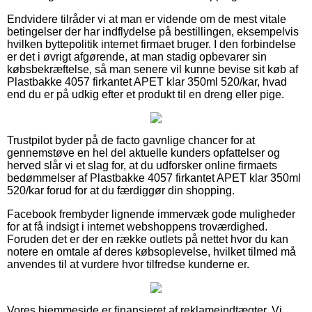
Endvidere tilråder vi at man er vidende om de mest vitale
betingelser der har indflydelse på bestillingen, eksempelvis
hvilken byttepolitik internet firmaet bruger. I den forbindelse
er det i øvrigt afgørende, at man stadig opbevarer sin
købsbekræftelse, så man senere vil kunne bevise sit køb af
Plastbakke 4057 firkantet APET klar 350ml 520/kar, hvad
end du er på udkig efter et produkt til en dreng eller pige.
Trustpilot byder på de facto gavnlige chancer for at
gennemstøve en hel del aktuelle kunders opfattelser og
herved slår vi et slag for, at du udforsker online firmaets
bedømmelser af Plastbakke 4057 firkantet APET klar 350ml
520/kar forud for at du færdiggør din shopping.
Facebook frembyder lignende immervæk gode muligheder
for at få indsigt i internet webshoppens troværdighed.
Foruden det er der en række outlets på nettet hvor du kan
notere en omtale af deres købsoplevelse, hvilket tilmed må
anvendes til at vurdere hvor tilfredse kunderne er.
Vores hjemmeside er finansieret af reklameindtægter. Vi