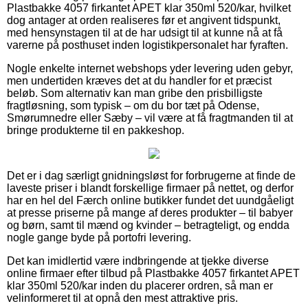
Plastbakke 4057 firkantet APET klar 350ml 520/kar, hvilket
dog antager at orden realiseres før et angivent tidspunkt,
med hensynstagen til at de har udsigt til at kunne nå at få
varerne på posthuset inden logistikpersonalet har fyraften.
Nogle enkelte internet webshops yder levering uden gebyr,
men undertiden kræves det at du handler for et præcist
beløb. Som alternativ kan man gribe den prisbilligste
fragtløsning, som typisk – om du bor tæt på Odense,
Smørumnedre eller Sæby – vil være at få fragtmanden til at
bringe produkterne til en pakkeshop.
Det er i dag særligt gnidningsløst for forbrugerne at finde de
laveste priser i blandt forskellige firmaer på nettet, og derfor
har en hel del Færch online butikker fundet det uundgåeligt
at presse priserne på mange af deres produkter – til babyer
og børn, samt til mænd og kvinder – betragteligt, og endda
nogle gange byde på portofri levering.
Det kan imidlertid være indbringende at tjekke diverse
online firmaer efter tilbud på Plastbakke 4057 firkantet APET
klar 350ml 520/kar inden du placerer ordren, så man er
velinformeret til at opnå den mest attraktive pris.