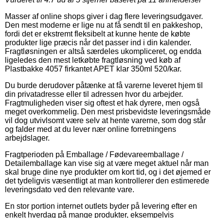
Masser af online shops giver i dag flere leveringsudgaver.
Den mest moderne er lige nu at få sendt til en pakkeshop,
fordi det er ekstremt fleksibelt at kunne hente de købte
produkter lige præcis når det passer ind i din kalender.
Fragtløsningen er altså særdeles ukompliceret, og endda
ligeledes den mest letkøbte fragtløsning ved køb af
Plastbakke 4057 firkantet APET klar 350ml 520/kar.
Du burde derudover påtænke at få varerne leveret hjem til
din privatadresse eller til adressen hvor du arbejder.
Fragtmuligheden viser sig oftest et hak dyrere, men også
meget overkommelig. Den mest prisbevidste leveringsmåde
vil dog utvivlsomt være selv at hente varerne, som dog står
og falder med at du lever nær online forretningens
arbejdslager.
Fragtperioden på Emballage / Fødevareemballage /
Detailemballage kan vise sig at være meget aktuel når man
skal bruge dine nye produkter om kort tid, og i det øjemed er
det tydeligvis væsentligt at man kontrollerer den estimerede
leveringsdato ved den relevante vare.
En stor portion internet outlets byder på levering efter en
enkelt hverdag på mange produkter, eksempelvis