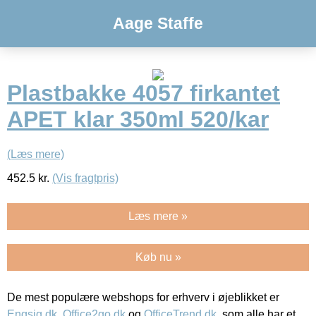
Aage Staffe
Plastbakke 4057 firkantet
APET klar 350ml 520/kar
(Læs mere)
452.5
kr.
(Vis fragtpris)
Læs mere »
Køb nu »
De mest populære webshops for erhverv i øjeblikket er
Engsig.dk
,
Office2go.dk
og
OfficeTrend.dk
, som alle har et