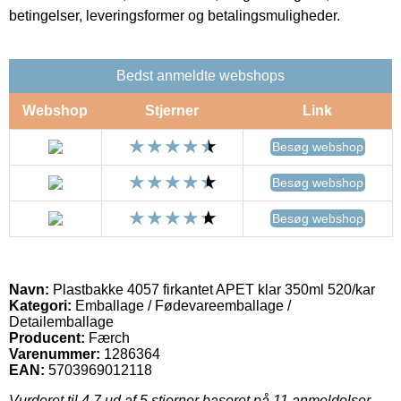
betingelser, leveringsformer og betalingsmuligheder.
Bedst anmeldte webshops
Webshop
Stjerner
Link
Besøg webshop
Besøg webshop
Besøg webshop
Navn:
Plastbakke 4057 firkantet APET klar 350ml 520/kar
Kategori:
Emballage / Fødevareemballage /
Detailemballage
Producent:
Færch
Varenummer:
1286364
EAN:
5703969012118
Vurderet til
4.7
ud af 5 stjerner baseret på
11
anmeldelser