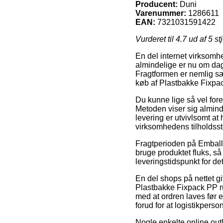
Producent:
Duni
Varenummer:
1286611
EAN:
7321031591422
Vurderet til
4.7
ud af 5 st
En del internet virksomhe
almindelige er nu om dage
Fragtformen er nemlig sæ
køb af Plastbakke Fixpa
Du kunne lige så vel foret
Metoden viser sig alminde
levering er utvivlsomt at
virksomhedens tilholdsst
Fragtperioden på Emball
bruge produktet fluks, så
leveringstidspunkt for de
En del shops på nettet 
Plastbakke Fixpack PP r
med at ordren laves før 
forud for at logistikperson
Nogle enkelte online outl