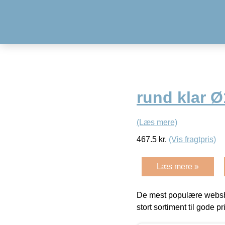
rund klar 
(Læs mere)
467.5
kr.
(Vis fragtpris)
Læs mere »
De mest populære websho
stort sortiment til gode pr