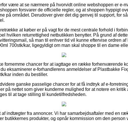
rfor være at se nærmere på hvorvidt online webshoppen er e-m
 e-shoppen forsvarer de officielle regler, og at shoppen hyppigt
ne på området. Derudover giver det dig genvej til support, for s
el.
oretrække at køber er på vagt for de mest centrale forhold i forb
el hvilken returrettighed netbutikken benytter. På grund af dette 
kvitteringsmail, så man til enhver tid vil kunne eftervise ordren 
l 700stk/kar, ligegyldigt om man skal shoppe til en dame eller
ække fornemme chancer for at iagttage en række forhenværende
 at du eksaminerer e-forhandlerens anmeldelser af Plastbakke Fi
kar inden du bestiller.
videre ganske passelige chancer for at få indtryk af e-forretninge
er på nettet som giver kunderne mulighed for at notere en kritik
es til at tage stilling til kundetilfredsheden.
t af indtægter fra annoncer. Vi har samarbejdsaftaler med en ræ
er butikkernes produkter, og opnår kommission om den person v