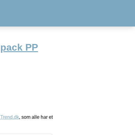
xpack PP
eTrend.dk
, som alle har et