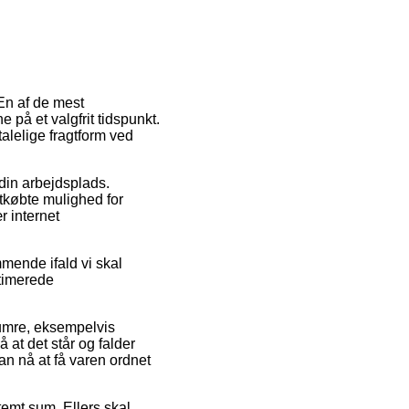
 En af de mest
 på et valgfrit tidspunkt.
lelige fragtform ved
l din arbejdsplads.
etkøbte mulighed for
r internet
mende ifald vi skal
stimerede
umre, eksempelvis
t det står og falder
an nå at få varen ordnet
temt sum. Ellers skal