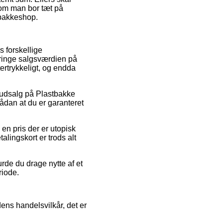
 om man bor tæt på
n pakkeshop.
 forskellige
dbringe salgsværdien på
ertrykkeligt, og endda
er udsalg på Plastbakke
dan at du er garanteret
 en pris der er utopisk
alingskort er trods alt
rde du drage nytte af et
riode.
ens handelsvilkår, det er