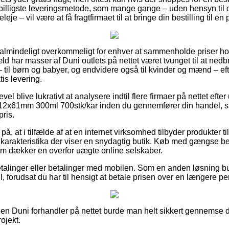
 billigste leveringsmetode, som mange gange – uden hensyn til
leje – vil være at få fragtfirmaet til at bringe din bestilling til e
 ualmindeligt overkommeligt for enhver at sammenholde priser hos
ld har masser af Duni outlets på nettet været tvunget til at ne
 til børn og babyer, og endvidere også til kvinder og mænd – eft
is levering.
vel blive lukrativt at analysere indtil flere firmaer på nettet eft
12x61mm 300ml 700stk/kar inden du gennemfører din handel, så
pris.
å, at i tilfælde af at en internet virksomhed tilbyder produkter til
et karakteristika der viser en snydagtig butik. Køb med gængse bet
om dækker en overfor uægte online selskaber.
betalinger eller betalinger med mobilen. Som en anden løsning bu
ll, forudsat du har til hensigt at betale prisen over en længere pe
 en Duni forhandler på nettet burde man helt sikkert gennemse d
ojekt.