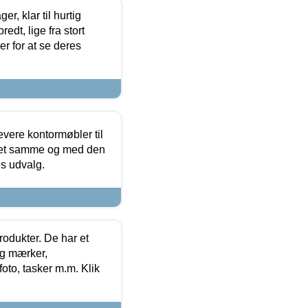
, klar til hurtig
edt, lige fra stort
er for at se deres
evere kontormøbler til
 det samme og med den
es udvalg.
rodukter. De har et
og mærker,
foto, tasker m.m. Klik