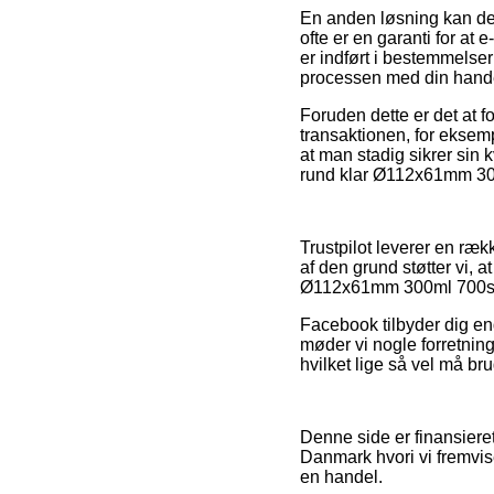
En anden løsning kan de
ofte er en garanti for at
er indført i bestemmelser
processen med din hand
Foruden dette er det at f
transaktionen, for eksemp
at man stadig sikrer sin 
rund klar Ø112x61mm 300m
Trustpilot leverer en r
af den grund støtter vi,
Ø112x61mm 300ml 700stk/
Facebook tilbyder dig end
møder vi nogle forretning
hvilket lige så vel må brug
Denne side er finansiere
Danmark hvori vi fremvis
en handel.