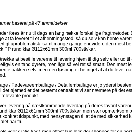
jerner baseret på
47
anmeldelser
der foreslår nu til dags en lang række forskellige fragtmetoder.
 at få leveret til et afhentningssted, så du selv kan hente varerne
rligt uproblematisk, samt mange gange endvidere den mest beta
ck PP rund klar Ø112x61mm 300ml 700stk/kar.
række at bestille varerne til levering hjem til dig selv eller ud ti
ligvis en tand dyrere, men lige så vel ret så smart. Den mest l
 hente pakken selv, men den løsning er betinget af at du lever næ
ed.
age / Fødevareemballage / Detailemballage er jo yderst bestem
 i det øjemed er det bestemt centralt at vi ser nærmere på det e
t relevante produkt.
giver levering på næstkommende hverdag på deres favorit varen
und klar Ø112x61mm 300ml 700stk/kar, men vær opmærksom på a
et konkret tidspunkt, med hensynstagen til at de med sikkerhed k
alet har fri.
ets yder gratis fragt, men oftest kun hvis der shoppes for en bes