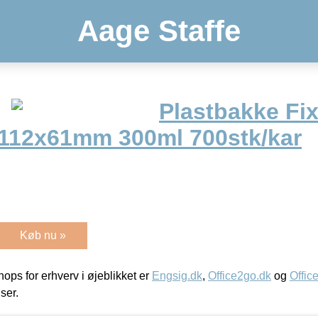
Aage Staffe
Plastbakke Fi
Ø112x61mm 300ml 700stk/kar
Køb nu »
ps for erhverv i øjeblikket er
Engsig.dk
,
Office2go.dk
og
Offic
iser.