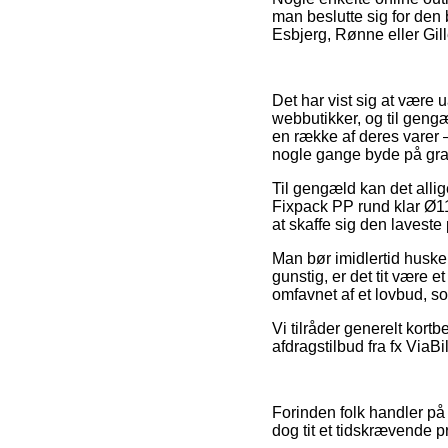
man beslutte sig for den
Esbjerg, Rønne eller Gille
Det har vist sig at være
webbutikker, og til gengæ
en række af deres varer –
nogle gange byde på grat
Til gengæld kan det allige
Fixpack PP rund klar Ø1
at skaffe sig den laveste 
Man bør imidlertid huske p
gunstig, er det tit være 
omfavnet af et lovbud, s
Vi tilråder generelt kort
afdragstilbud fra fx ViaBi
Forinden folk handler på
dog tit et tidskrævende pr