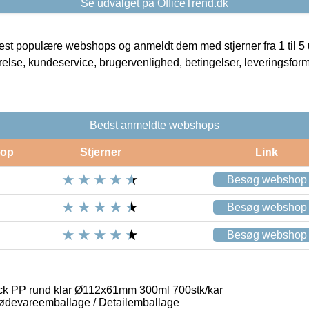
Se udvalget på OfficeTrend.dk
t populære webshops og anmeldt dem med stjerner fra 1 til 5 ud
rrelse, kundeservice, brugervenlighed, betingelser, leveringsfor
Bedst anmeldte webshops
op
Stjerner
Link
Besøg webshop
Besøg webshop
Besøg webshop
ck PP rund klar Ø112x61mm 300ml 700stk/kar
ødevareemballage / Detailemballage