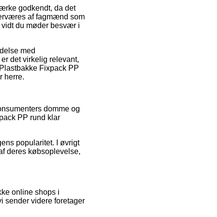
ærke godkendt, da det
 overværes af fagmænd som
å vidt du møder besvær i
indelse med
er det virkelig relevant,
af Plastbakke Fixpack PP
 herre.
 konsumenters domme og
xpack PP rund klar
ns popularitet. I øvrigt
 af deres købsoplevelse,
kke online shops i
i sender videre foretager