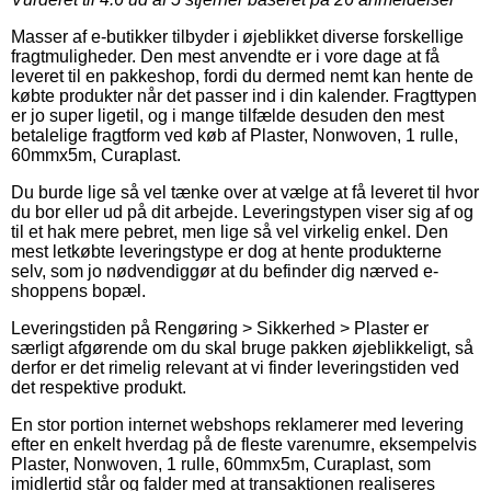
Masser af e-butikker tilbyder i øjeblikket diverse forskellige
fragtmuligheder. Den mest anvendte er i vore dage at få
leveret til en pakkeshop, fordi du dermed nemt kan hente de
købte produkter når det passer ind i din kalender. Fragttypen
er jo super ligetil, og i mange tilfælde desuden den mest
betalelige fragtform ved køb af Plaster, Nonwoven, 1 rulle,
60mmx5m, Curaplast.
Du burde lige så vel tænke over at vælge at få leveret til hvor
du bor eller ud på dit arbejde. Leveringstypen viser sig af og
til et hak mere pebret, men lige så vel virkelig enkel. Den
mest letkøbte leveringstype er dog at hente produkterne
selv, som jo nødvendiggør at du befinder dig nærved e-
shoppens bopæl.
Leveringstiden på Rengøring > Sikkerhed > Plaster er
særligt afgørende om du skal bruge pakken øjeblikkeligt, så
derfor er det rimelig relevant at vi finder leveringstiden ved
det respektive produkt.
En stor portion internet webshops reklamerer med levering
efter en enkelt hverdag på de fleste varenumre, eksempelvis
Plaster, Nonwoven, 1 rulle, 60mmx5m, Curaplast, som
imidlertid står og falder med at transaktionen realiseres