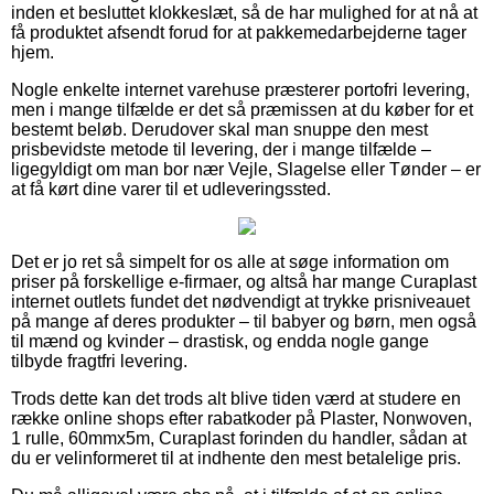
inden et besluttet klokkeslæt, så de har mulighed for at nå at
få produktet afsendt forud for at pakkemedarbejderne tager
hjem.
Nogle enkelte internet varehuse præsterer portofri levering,
men i mange tilfælde er det så præmissen at du køber for et
bestemt beløb. Derudover skal man snuppe den mest
prisbevidste metode til levering, der i mange tilfælde –
ligegyldigt om man bor nær Vejle, Slagelse eller Tønder – er
at få kørt dine varer til et udleveringssted.
Det er jo ret så simpelt for os alle at søge information om
priser på forskellige e-firmaer, og altså har mange Curaplast
internet outlets fundet det nødvendigt at trykke prisniveauet
på mange af deres produkter – til babyer og børn, men også
til mænd og kvinder – drastisk, og endda nogle gange
tilbyde fragtfri levering.
Trods dette kan det trods alt blive tiden værd at studere en
række online shops efter rabatkoder på Plaster, Nonwoven,
1 rulle, 60mmx5m, Curaplast forinden du handler, sådan at
du er velinformeret til at indhente den mest betalelige pris.