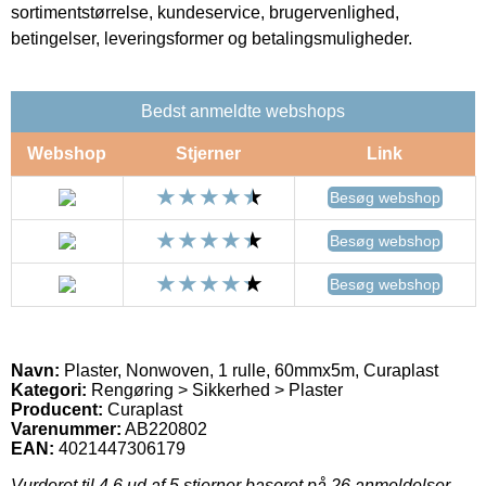
sortimentstørrelse, kundeservice, brugervenlighed,
betingelser, leveringsformer og betalingsmuligheder.
Bedst anmeldte webshops
Webshop
Stjerner
Link
Besøg webshop
Besøg webshop
Besøg webshop
Navn:
Plaster, Nonwoven, 1 rulle, 60mmx5m, Curaplast
Kategori:
Rengøring > Sikkerhed > Plaster
Producent:
Curaplast
Varenummer:
AB220802
EAN:
4021447306179
Vurderet til
4.6
ud af 5 stjerner baseret på
26
anmeldelser