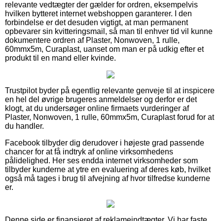
relevante vedtægter der gælder for ordren, eksempelvis
hvilken bytteret internet webshoppen garanterer. I den
forbindelse er det desuden vigtigt, at man permanent
opbevarer sin kvitteringsmail, så man til enhver tid vil kunne
dokumentere ordren af Plaster, Nonwoven, 1 rulle,
60mmx5m, Curaplast, uanset om man er på udkig efter et
produkt til en mand eller kvinde.
Trustpilot byder på egentlig relevante genveje til at inspicere
en hel del øvrige brugeres anmeldelser og derfor er det
klogt, at du undersøger online firmaets vurderinger af
Plaster, Nonwoven, 1 rulle, 60mmx5m, Curaplast forud for at
du handler.
Facebook tilbyder dig derudover i højeste grad passende
chancer for at få indtryk af online virksomhedens
pålidelighed. Her ses endda internet virksomheder som
tilbyder kunderne at ytre en evaluering af deres køb, hvilket
også må tages i brug til afvejning af hvor tilfredse kunderne
er.
Denne side er finansieret af reklameindtægter. Vi har faste