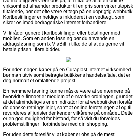
Du må alligevel være obs på, at i tilfælde af at en online
virksomhed afhænder produkter til en pris som virker utopisk
tiltalende, bør det ofte være et tegn på en uoprigtig webbutik.
Kortbestillinger er heldigvis inkluderet i en vedtægt, som
sikrer os imod bedrageriske internet forhandlere.
Vi tilråder generelt kortbestillinger eller betalinger med
mobilen. Som en anden løsning bør du anvende en
afdragsløsning som fx ViaBill, i tilfælde af at du gerne vil
betale prisen i flere bidder.
Forinden nogen køber på en Curaplast internet virksomhed
bør man utvivlsomt betragte butikkens handelsaftale, det er
dog normalt et omfattende projekt.
En nemmere løsning kunne måske være at se nærmere på
hvorvidt e-firmaet er medlem af e-mærke ordningen, grundet
at det almindeligvis er en indikator for at webbutikken forstår
de danske retningslinjer, samt at online forretningen af og til
revurderes af jurister der kender vilkårene på området. Dette
er en god mulighed for bistand, for så vidt du forvoldes
problemstillinger i forbindelse med din shopping.
Foruden dette foreslår vi at køber er obs på de mest