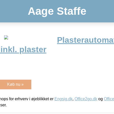
Aage Staffe
Plasterautoma
inkl. plaster
Køb nu »
ps for erhverv i øjeblikket er
Engsig.dk
,
Office2go.dk
og
Offic
iser.