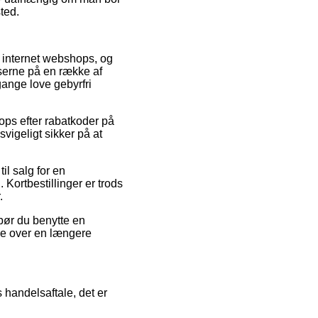
sted.
f internet webshops, og
riserne på en række af
gange love gebyrfri
ops efter rabatkoder på
vigeligt sikker på at
l salg for en
 Kortbestillinger er trods
.
bør du benytte en
ne over en længere
handelsaftale, det er