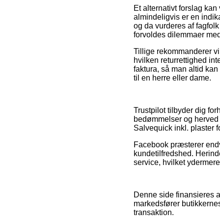
Et alternativt forslag ka
almindeligvis er en indik
og da vurderes af fagfolk 
forvoldes dilemmaer med
Tillige rekommanderer vi 
hvilken returrettighed in
faktura, så man altid kan
til en herre eller dame.
Trustpilot tilbyder dig f
bedømmelser og herved er
Salvequick inkl. plaster 
Facebook præsterer endvi
kundetilfredshed. Herinde
service, hvilket ydermere
Denne side finansieres a
markedsfører butikkernes
transaktion.