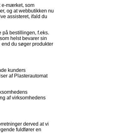
tet e-mærket, som
ler, og at webbutikken nu
ve assisteret, ifald du
på bestillingen, f.eks.
 som helst bevarer sin
ad end du søger produkter
ende kunders
ser af Plasterautomat
virksomhedens
ring af virksomhedens
retninger derved at vi
øgende fuldfører en