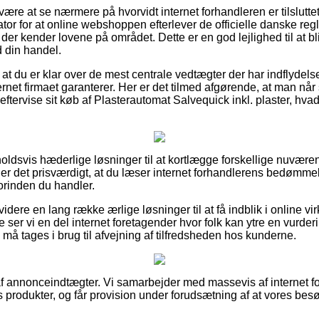
n være at se nærmere på hvorvidt internet forhandleren er tilslut
ator for at online webshoppen efterlever de officielle danske reg
der kender lovene på området. Dette er en god lejlighed til at bli
 din handel.
at du er klar over de mest centrale vedtægter der har indflydelse 
ternet firmaet garanterer. Her er det tilmed afgørende, at man når
 eftervise sit køb af Plasterautomat Salvequick inkl. plaster, hv
orholdsvis hæderlige løsninger til at kortlægge forskellige nuvær
 det prisværdigt, at du læser internet forhandlerens bedømmel
forinden du handler.
dere en lang række ærlige løsninger til at få indblik i online 
 ser vi en del internet foretagender hvor folk kan ytre en vurde
 må tages i brug til afvejning af tilfredsheden hos kunderne.
f annonceindtægter. Vi samarbejder med massevis af internet for
 produkter, og får provision under forudsætning af at vores bes