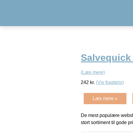
Salvequick 
(Læs mere)
242
kr.
(Vis fragtpris)
Læs mere »
De mest populære websho
stort sortiment til gode pr