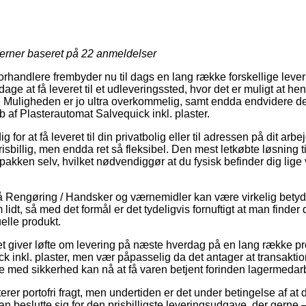
jerner baseret på
22
anmeldelser
forhandlere frembyder nu til dags en lang række forskellige leve
ge at få leveret til et udleveringssted, hvor det er muligt at he
r. Muligheden er jo ultra overkommelig, samt endda endvidere d
b af Plasterautomat Salvequick inkl. plaster.
 for at få leveret til din privatbolig eller til adressen på dit arb
sbillig, men endda ret så fleksibel. Den mest letkøbte løsning til 
 pakken selv, hvilket nødvendiggør at du fysisk befinder dig li
 Rengøring / Handsker og værnemidler kan være virkelig betydn
 lidt, så med det formål er det tydeligvis fornuftigt at man finde
uelle produkt.
et giver løfte om levering på næste hverdag på en lang række p
 inkl. plaster, men vær påpasselig da det antager at transaktion
e med sikkerhed kan nå at få varen betjent forinden lagermeda
er portofri fragt, men undertiden er det under betingelse af at d
n beslutte sig for den prisbilligste leveringsudgave, der gern