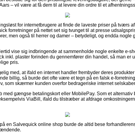
Aars – vil være at få dem til at levere din ordre til et afhentnings
ngsløst for internetbrugere at finde de laveste priser på tværs a
uick forretninger på nettet set sig tvunget til at presse udsalgsp
iorer, men også til herrer og damer – betydeligt, og endda nogle 
lertid vise sig indbringende at sammenholde nogle enkelte e-sh
k inkl. plaster forinden du gennemfører din handel, så man er us
ige pris.
g med, at ifald en internet handler frembyder deres produkter ti
e billig, så burde det ofte være et tegn på en falsk e-forretning.
ativ, som skærmer kunden overfor bedrageriske internet selskaber
køb med gængse betalingskort eller MobilePay. Som et alternativ 
ksempelvis ViaBill, ifald du tilstræber at afdrage omkostninger
å en Salvequick online shop burde de altid bese forhandlerens 
spændende.