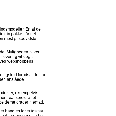
ringsmodeller. En af de
nte din pakke når det
en mest prisbevidste
ejde. Muligheden bliver
levering vil dog til
ge ved webshoppens
ingsfuld forudsat du har
r den anslåede
rodukter, eksempelvis
en realiseres før et
rbejderne drager hjemad.
er handles for et fastsat
e – uafhængig om man bor