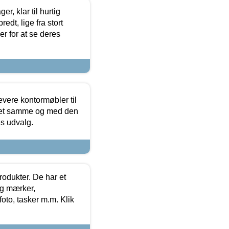
, klar til hurtig
edt, lige fra stort
er for at se deres
evere kontormøbler til
 det samme og med den
es udvalg.
rodukter. De har et
og mærker,
foto, tasker m.m. Klik