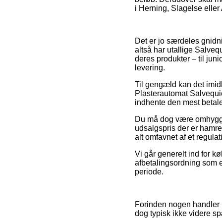
i Herning, Slagelse eller 
Det er jo særdeles gnidni
altså har utallige Salveq
deres produkter – til jun
levering.
Til gengæld kan det imid
Plasterautomat Salvequic
indhente den mest betalel
Du må dog være omhyggeli
udsalgspris der er hamrend
alt omfavnet af et regul
Vi går generelt ind for 
afbetalingsordning som e
periode.
Forinden nogen handler p
dog typisk ikke videre 