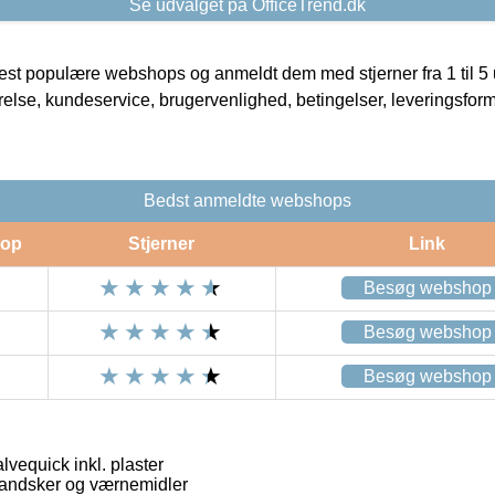
Se udvalget på OfficeTrend.dk
t populære webshops og anmeldt dem med stjerner fra 1 til 5 ud
rrelse, kundeservice, brugervenlighed, betingelser, leveringsfor
Bedst anmeldte webshops
op
Stjerner
Link
Besøg webshop
Besøg webshop
Besøg webshop
vequick inkl. plaster
andsker og værnemidler