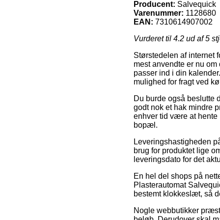
Producent:
Salvequick
Varenummer:
1128680
EAN:
7310614907002
Vurderet til
4.2
ud af 5 st
Størstedelen af internet 
mest anvendte er nu om da
passer ind i din kalende
mulighed for fragt ved kø
Du burde også beslutte dig
godt nok et hak mindre pri
enhver tid være at hente
bopæl.
Leveringshastigheden på
brug for produktet lige om
leveringsdato for det akt
En hel del shops på nett
Plasterautomat Salvequick
bestemt klokkeslæt, så d
Nogle webbutikker præster
beløb. Derudover skal ma