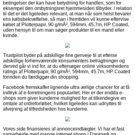
betingelser der kan have betydning for handlen, som for
eksempel den ombytningsret hjemmesiden tilbyder. I relation
til det er det ligeledes relevant, at man når som helst bevarer
ens købsbekræftelse, så man i fremtiden vil kunne eftervise
købet af Plotterpapir, 90 g/mÂ², 594mm, 45.7m, HP Coated,
uden hensyn til om man søger produkter til en mand eller
kvinde.
Trustpilot byder på adskillige fine genveje til at efterse
adskillige forhenværende konsumenters betragtninger og
derved går vi ind for, at du eftersøger online virksomhedens
ratings af Plotterpapir, 90 g/mÂ², 594mm, 45.7m, HP Coated
forinden du færdiggør din shopping.
Facebook fremskaffer lignende ultra ærlige chancer for at få
indtryk af e-forretningens popularitet. Her er der endda e-
shops som giver kunderne mulighed for at tilkendegive en
omtale af ordreforløbet, hvilket ligeledes kan udnyttes til
afvejning af tilfredsheden hos kunderne.
Vores side finansieres af annonceindtægter. Vi har et fast
samarbejde med mange internet shops i Danmark og