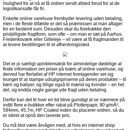
mulighed for at nå at få ordren sendt afsted forud for at de
logistikansatte får fri.
Enkelte online varehuse frembyder levering uden betaling,
men i de fleste tilfælde er det så præmissen at man aftager
for en bestemt sum. Desuden skal du foretrække den
prisbilligste fragtform, som ofte – om man er tæt på Aarhus,
Frederiksværk eller Gilleleje – vil være at få fragtmanden til
at levere bestillingen til et afhentningssted.
Det er jo særligt uproblematisk for almindelige dødelige at
finde information om priser på tværs af online varehuse, og
derved har flertallet af HP internet foretagender set sig
tvunget til at stampe udsalgspriserne på deres produkter – til
børn og babyer, og tillige også til mænd og kvinder – en hel
del, og endda nogle gange yde fragt uden betaling.
Derfor kan det til hver en tid blive gunstigt at se nærmere på
indtil flere e-butikker efter rabat på Plotterpapir, 90 g/mÂ²,
594mm, 45.7m, HP Coated inden du placerer ordren, så du
er sikret at opnå den laveste pris.
Du må blot være årvågen med, at hvis en internet shop