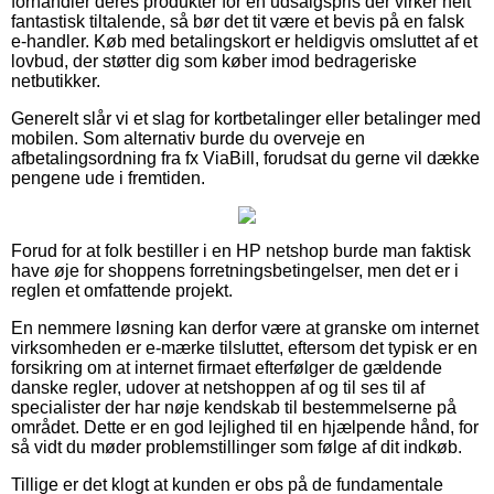
forhandler deres produkter for en udsalgspris der virker helt
fantastisk tiltalende, så bør det tit være et bevis på en falsk
e-handler. Køb med betalingskort er heldigvis omsluttet af et
lovbud, der støtter dig som køber imod bedrageriske
netbutikker.
Generelt slår vi et slag for kortbetalinger eller betalinger med
mobilen. Som alternativ burde du overveje en
afbetalingsordning fra fx ViaBill, forudsat du gerne vil dække
pengene ude i fremtiden.
Forud for at folk bestiller i en HP netshop burde man faktisk
have øje for shoppens forretningsbetingelser, men det er i
reglen et omfattende projekt.
En nemmere løsning kan derfor være at granske om internet
virksomheden er e-mærke tilsluttet, eftersom det typisk er en
forsikring om at internet firmaet efterfølger de gældende
danske regler, udover at netshoppen af og til ses til af
specialister der har nøje kendskab til bestemmelserne på
området. Dette er en god lejlighed til en hjælpende hånd, for
så vidt du møder problemstillinger som følge af dit indkøb.
Tillige er det klogt at kunden er obs på de fundamentale