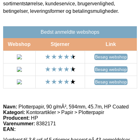
sortimentstørrelse, kundeservice, brugervenlighed,
betingelser, leveringsformer og betalingsmuligheder.
Bedst anmeldte webshops
Webshop
Stjerner
Link
Besøg webshop
Besøg webshop
Besøg webshop
Navn:
Plotterpapir, 90 g/mÂ², 594mm, 45.7m, HP Coated
Kategori:
Kontorartikler > Papir > Plotterpapir
Producent:
HP
Varenummer:
8382171
EAN:
Vurderet til
3.6
ud af 5 stjerner baseret på
43
anmeldelser