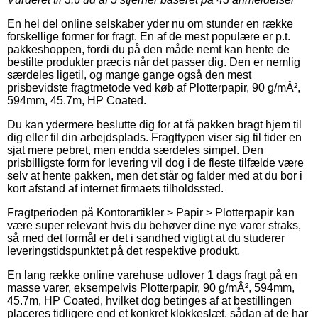
En hel del online selskaber yder nu om stunder en række
forskellige former for fragt. En af de mest populære er p.t.
pakkeshoppen, fordi du på den måde nemt kan hente de
bestilte produkter præcis når det passer dig. Den er nemlig
særdeles ligetil, og mange gange også den mest
prisbevidste fragtmetode ved køb af Plotterpapir, 90 g/mÂ²,
594mm, 45.7m, HP Coated.
Du kan ydermere beslutte dig for at få pakken bragt hjem til
dig eller til din arbejdsplads. Fragttypen viser sig til tider en
sjat mere pebret, men endda særdeles simpel. Den
prisbilligste form for levering vil dog i de fleste tilfælde være
selv at hente pakken, men det står og falder med at du bor i
kort afstand af internet firmaets tilholdssted.
Fragtperioden på Kontorartikler > Papir > Plotterpapir kan
være super relevant hvis du behøver dine nye varer straks,
så med det formål er det i sandhed vigtigt at du studerer
leveringstidspunktet på det respektive produkt.
En lang række online varehuse udlover 1 dags fragt på en
masse varer, eksempelvis Plotterpapir, 90 g/mÂ², 594mm,
45.7m, HP Coated, hvilket dog betinges af at bestillingen
placeres tidligere end et konkret klokkeslæt, sådan at de har