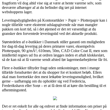
fragtform vil dog altid vise sig at være at hente varerne selv, som
desværre afhænger af at du befinder dig tæt på internet
webshoppens lager.
Leveringsdygtigheden på Kontorartikler > Papir > Plotterpapir kan i
nogle tilfælde være ekstremt udslagsgivende når man mangler
pakken om kort tid, så i det øjemed er det ret væsentligt at du
gransker den forventede leveringstid ved det aktuelle produkt.
Størstedelen af e-butikker i Danmark stiller garanti om muligheden
for dag-til-dag levering på deres primære varer, eksempelvis
Plotterpapir, 90 g/mÂ², 610mm, 50m, CAD Color Coat II, men som
imidlertid regnes ud fra at ordren lægges inden et aftalt klokkeslæt,
så de kan nå at få varerne sendt afsted før lagermedarbejderne får fri.
Flere e-butikker tilbyder fragt uden omkostninger, men i mange
tilfælde forudsætter det at du shopper for et konkret beløb. Ellers
skal man foretrække den mest letkøbte leveringsmulighed, hvilket
gerne – uafhængig om du opholder sig ved Fredericia,
Frederikshavn eller Sorø – er at få dem til at køre din bestilling til et
afhentningssted.
Det er ret enkelt for alle og enhver at finde information om priser på