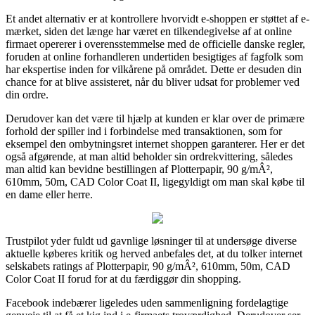
Et andet alternativ er at kontrollere hvorvidt e-shoppen er støttet af e-
mærket, siden det længe har været en tilkendegivelse af at online
firmaet opererer i overensstemmelse med de officielle danske regler,
foruden at online forhandleren undertiden besigtiges af fagfolk som
har ekspertise inden for vilkårene på området. Dette er desuden din
chance for at blive assisteret, når du bliver udsat for problemer ved
din ordre.
Derudover kan det være til hjælp at kunden er klar over de primære
forhold der spiller ind i forbindelse med transaktionen, som for
eksempel den ombytningsret internet shoppen garanterer. Her er det
også afgørende, at man altid beholder sin ordrekvittering, således
man altid kan bevidne bestillingen af Plotterpapir, 90 g/mÂ²,
610mm, 50m, CAD Color Coat II, ligegyldigt om man skal købe til
en dame eller herre.
Trustpilot yder fuldt ud gavnlige løsninger til at undersøge diverse
aktuelle køberes kritik og herved anbefales det, at du tolker internet
selskabets ratings af Plotterpapir, 90 g/mÂ², 610mm, 50m, CAD
Color Coat II forud for at du færdiggør din shopping.
Facebook indebærer ligeledes uden sammenligning fordelagtige