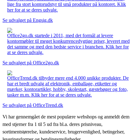
lige fra stort kontorudstyr til små produkter på kontoret. Klik
her for at se deres udvalg.
Se udvalget på Engsig.dk
Office2go.dk startede i 2011, med det formål at levere
kontormøbler til meget konkurrencedygtige priser, leveret med
det samme og med den bedste service i branchen. Klik her for
at se deres udvalg.
Se udvalget på Office2go.dk
OfficeTrend.dk tilbyder mere end 4.000 unikke produkter. De
har et bredt udvalg af elektronik, emballage, etiketter og
mærker, kontorartikler, hobby, skolestart, gæstebøger og foto,
tasker m.m. Klik her for at se deres udvalg.
Se udvalget på OfficeTrend.dk
Vi har gennemgået de mest populære webshops og anmeldt dem
med stjerner fra 1 til 5 ud fra bl.a. deres prisniveau,
sortimentstørrelse, kundeservice, brugervenlighed, betingelser,
leveringsformer og betalingsmuligheder.