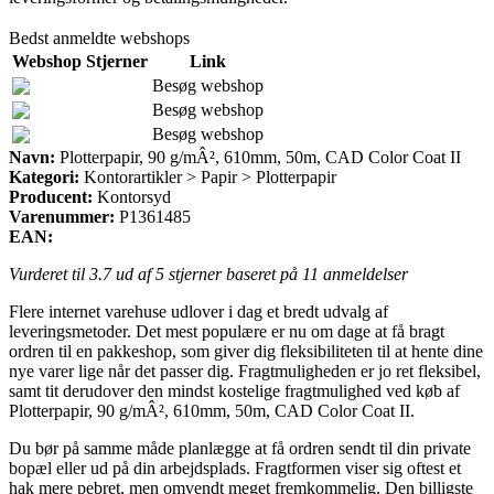
Bedst anmeldte webshops
Webshop
Stjerner
Link
Besøg webshop
Besøg webshop
Besøg webshop
Navn:
Plotterpapir, 90 g/mÂ², 610mm, 50m, CAD Color Coat II
Kategori:
Kontorartikler > Papir > Plotterpapir
Producent:
Kontorsyd
Varenummer:
P1361485
EAN:
Vurderet til
3.7
ud af 5 stjerner baseret på
11
anmeldelser
Flere internet varehuse udlover i dag et bredt udvalg af
leveringsmetoder. Det mest populære er nu om dage at få bragt
ordren til en pakkeshop, som giver dig fleksibiliteten til at hente dine
nye varer lige når det passer dig. Fragtmuligheden er jo ret fleksibel,
samt tit derudover den mindst kostelige fragtmulighed ved køb af
Plotterpapir, 90 g/mÂ², 610mm, 50m, CAD Color Coat II.
Du bør på samme måde planlægge at få ordren sendt til din private
bopæl eller ud på din arbejdsplads. Fragtformen viser sig oftest et
hak mere pebret, men omvendt meget fremkommelig. Den billigste