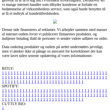
genveje til at få et kig ind i e-firmaets troværdighed. Derudover ser
vi mange internet handler som tilbyder kunderne at forfatte en
bedømmelse af virksomhedens service, som også burde benyttes til
at få et indtryk af kundetilfredsheden.
Denne side finansieres af reklamer. Vi arbejder sammen med masser
af internet outlets hvori vi publicerer firmaernes produkter, og
indtjener betaling ifald de personer vi sender videre udfører en ordre.
Data omkring produkter og outlets på nettet understøttes jævnligt,
men vi ønsker ikke at påtage os ansvaret for korrektioner der kan
være lavet siden seneste opdatering af vores informationer.
BITLY:
1
1
1
1
1
1
1
1
1
1
1
1
1
1
1
1
1
1
1
1
1
1
1
1
1
1
1
1
1
1
1
1
1
1
1
1
1
1
1
1
1
1
1
1
1
1
1
1
1
1
1
1
1
1
1
1
1
1
1
1
1
1
1
1
1
1
1
1
1
1
1
1
1
1
1
1
1
1
1
1
1
1
1
1
1
1
1
1
1
1
1
1
1
1
1
1
1
1
1
1
SPOTIFY:
1
1
1
1
1
1
1
1
1
1
1
1
1
1
1
1
1
1
1
1
1
1
1
1
1
1
1
1
1
1
1
1
1
1
1
1
1
1
1
1
1
1
1
1
1
1
1
1
1
1
1
1
1
1
1
1
1
1
1
1
1
1
1
1
1
1
1
1
1
1
1
1
1
1
1
1
1
1
1
1
1
1
1
1
1
1
1
1
1
1
1
1
1
1
1
1
1
1
1
1
CUTTLY BIO:
1