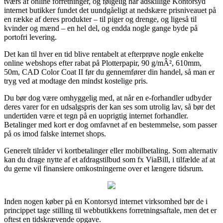
tværs af online forretninger, og følgelig har adskillige Kontorsyd
internet butikker fundet det uundgåeligt at nedskære prisniveauet på
en række af deres produkter – til piger og drenge, og ligeså til
kvinder og mænd – en hel del, og endda nogle gange byde på
portofri levering.
Det kan til hver en tid blive rentabelt at efterprøve nogle enkelte
online webshops efter rabat på Plotterpapir, 90 g/mÂ², 610mm,
50m, CAD Color Coat II før du gennemfører din handel, så man er
tryg ved at modtage den mindst kostelige pris.
Du bør dog være omhyggelig med, at når en e-forhandler udbyder
deres varer for en udsalgspris der kan ses som utrolig lav, så bør det
undertiden være et tegn på en uoprigtig internet forhandler.
Betalinger med kort er dog omfavnet af en bestemmelse, som passer
på os imod falske internet shops.
Generelt tilråder vi kortbetalinger eller mobilbetaling. Som alternativ
kan du drage nytte af et afdragstilbud som fx ViaBill, i tilfælde af at
du gerne vil finansiere omkostningerne over et længere tidsrum.
Inden nogen køber på en Kontorsyd internet virksomhed bør de i
princippet tage stilling til webbutikkens forretningsaftale, men det er
oftest en tidskrævende opgave.