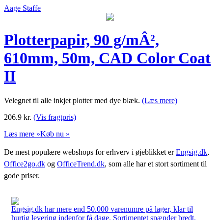
Aage Staffe
Plotterpapir, 90 g/mÂ²,
610mm, 50m, CAD Color Coat
II
Velegnet til alle inkjet plotter med dye blæk.
(Læs mere)
206.9
kr.
(Vis fragtpris)
Læs mere »
Køb nu »
De mest populære webshops for erhverv i øjeblikket er
Engsig.dk
,
Office2go.dk
og
OfficeTrend.dk
, som alle har et stort sortiment til
gode priser.
Engsig.dk har mere end 50.000 varenumre på lager, klar til
hurtig levering indenfor få dage. Sortimentet spænder bredt,