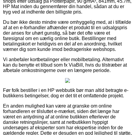
shops efter udsalg på Plotterpapir, 90 g/mÂ², 841mm, 45.7m,
HP Mat inden du gennemfører din handel, sådan at du er
tryg ved at indhente den billigste pris.
Du bør ikke desto mindre være omhyggelig med, at i tilfælde
af at en e-forhandler afhænder et produkt til en udsalgspris
der anses for uhørt gunstig, så bør det ofte være et
faresignal om en uærlig online butik. Bestillinger med
betalingskort er heldigvis en del af en anordning, hvilket
værner dig som kunde imod bedrageriske webshops.
Vi anbefaler kortbetalinger eller mobilbetaling. Alternativt
kan du benytte et tilbud som fx ViaBill, hvis du tilstræber at
afbetale omkostningerne over en længere periode.
Før folk bestiller i en HP webbutik bør man altid betragte e-
butikkens betingelser, dog er det tit et omfattende projekt.
En anden mulighed kan være at granske om online
forhandleren er tilsluttet e-mærket, siden det længe har
været en antydning af at online butikken efterlever de
danske retningslinjer, samt at netbutikken hyppigt
undersøges af eksperter som har ekspertise inden for de
gældende regler. Dette er desuden en god lejlighed til støtte,