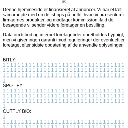
Denne hjemmeside er finansieret af annoncer. Vi har et tæt
samarbejde med en del shops på nettet hvori vi præsenterer
firmaernes produkter, og modtager kommission ifald de
besøgende vi sender videre foretager en bestilling.
Data om tilbud og internet foretagender opretholdes hyppigt,
men vi giver ingen garanti imod reguleringer der eventuelt er
foretaget efter sidste opdatering af de anvendte oplysninger.
BITLY:
1
1
1
1
1
1
1
1
1
1
1
1
1
1
1
1
1
1
1
1
1
1
1
1
1
1
1
1
1
1
1
1
1
1
1
1
1
1
1
1
1
1
1
1
1
1
1
1
1
1
1
1
1
1
1
1
1
1
1
1
1
1
1
1
1
1
1
1
1
1
1
1
1
1
1
1
1
1
1
1
1
1
1
1
1
1
1
1
1
1
1
1
1
1
1
1
1
1
1
1
SPOTIFY:
1
1
1
1
1
1
1
1
1
1
1
1
1
1
1
1
1
1
1
1
1
1
1
1
1
1
1
1
1
1
1
1
1
1
1
1
1
1
1
1
1
1
1
1
1
1
1
1
1
1
1
1
1
1
1
1
1
1
1
1
1
1
1
1
1
1
1
1
1
1
1
1
1
1
1
1
1
1
1
1
1
1
1
1
1
1
1
1
1
1
1
1
1
1
1
1
1
1
1
1
CUTTLY BIO:
1
1
1
1
1
1
1
1
1
1
1
1
1
1
1
1
1
1
1
1
1
1
1
1
1
1
1
1
1
1
1
1
1
1
1
1
1
1
1
1
1
1
1
1
1
1
1
1
1
1
1
1
1
1
1
1
1
1
1
1
1
1
1
1
1
1
1