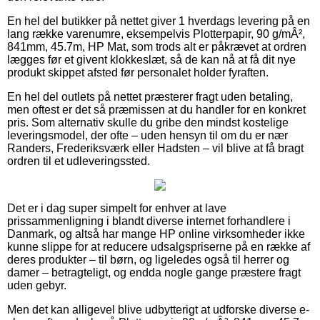
En hel del butikker på nettet giver 1 hverdags levering på en
lang række varenumre, eksempelvis Plotterpapir, 90 g/mÂ²,
841mm, 45.7m, HP Mat, som trods alt er påkrævet at ordren
lægges før et givent klokkeslæt, så de kan nå at få dit nye
produkt skippet afsted før personalet holder fyraften.
En hel del outlets på nettet præsterer fragt uden betaling,
men oftest er det så præmissen at du handler for en konkret
pris. Som alternativ skulle du gribe den mindst kostelige
leveringsmodel, der ofte – uden hensyn til om du er nær
Randers, Frederiksværk eller Hadsten – vil blive at få bragt
ordren til et udleveringssted.
Det er i dag super simpelt for enhver at lave
prissammenligning i blandt diverse internet forhandlere i
Danmark, og altså har mange HP online virksomheder ikke
kunne slippe for at reducere udsalgspriserne på en række af
deres produkter – til børn, og ligeledes også til herrer og
damer – betragteligt, og endda nogle gange præstere fragt
uden gebyr.
Men det kan alligevel blive udbytterigt at udforske diverse e-