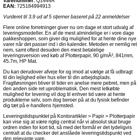
Varenummer:
Q1444A
EAN:
725184994913
Vurderet til
3.9
ud af 5 stjerner baseret på
22
anmeldelser
Flere online forretninger giver nu om dage et stort udvalg af
leveringsmodeller. En af de mest almindelige er i vore dage
pakkeshoppen, som giver dig mulighed for at hente dine nye
varer når det passer ind i din kalender. Metoden er nemlig ret
nem, samt oftest desuden den mest betalelige
leveringsversion ved køb af Plotterpapir, 90 g/mÂ², 841mm,
45.7m, HP Mat.
Du kan derudover afveje for og imod at vælge at få udbragt
til din lejlighed eller hus eller til din arbejdsplads.
Fragtløsningen bliver til tider en anelse mere pebret, men på
den anden side ret uproblematisk. Den mest letkøbte
mulighed for levering vil dog til enhver tid være at hente
produkterne selv, som dog beroer på at du fysisk befinder
dig tæt på e-handlens hjemsted.
Leveringstidspunktet på Kontorartikler > Papir > Plotterpapir
kan vise sig at være rigtig central når vi absolut skal bruge
ordren inden for kort tid, så med det formål er det tydeligvis
centralt at du checker det anslåede leveringstidspunkt ved
den relevante vare.