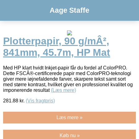
Aage Staffe
Plotterpapir, 90 g/mÂ²,
841mm, 45.7m, HP Mat
Med HP klart hvidt Inkjet-papir får du fordel af ColorPRO.
Dette FSCÂ®-certificerede papir med ColorPRO-teknologi
giver mere iøjnefaldende farver, skarpere tekst samt sort
med større kontrast, hvilket giver en professionel kvalitet og
imponerende resultat
(Læs mere)
281.88
kr.
(Vis fragtpris)
Læs mere »
Køb nu »