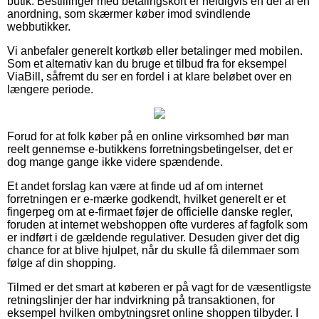
butik. Bestillinger med betalingskort er heldigvis en del af en
anordning, som skærmer køber imod svindlende
webbutikker.
Vi anbefaler generelt kortkøb eller betalinger med mobilen.
Som et alternativ kan du bruge et tilbud fra for eksempel
ViaBill, såfremt du ser en fordel i at klare beløbet over en
længere periode.
Forud for at folk køber på en online virksomhed bør man
reelt gennemse e-butikkens forretningsbetingelser, det er
dog mange gange ikke videre spændende.
Et andet forslag kan være at finde ud af om internet
forretningen er e-mærke godkendt, hvilket generelt er et
fingerpeg om at e-firmaet føjer de officielle danske regler,
foruden at internet webshoppen ofte vurderes af fagfolk som
er indført i de gældende regulativer. Desuden giver det dig
chance for at blive hjulpet, når du skulle få dilemmaer som
følge af din shopping.
Tilmed er det smart at køberen er på vagt for de væsentligste
retningslinjer der har indvirkning på transaktionen, for
eksempel hvilken ombytningsret online shoppen tilbyder. I