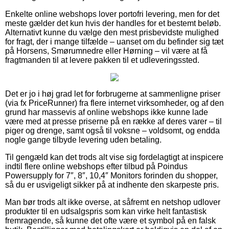
Enkelte online webshops lover portofri levering, men for det
meste gælder det kun hvis der handles for et bestemt beløb.
Alternativt kunne du vælge den mest prisbevidste mulighed
for fragt, der i mange tilfælde – uanset om du befinder sig tæt
på Horsens, Smørumnedre eller Hørning – vil være at få
fragtmanden til at levere pakken til et udleveringssted.
Det er jo i høj grad let for forbrugerne at sammenligne priser
(via fx PriceRunner) fra flere internet virksomheder, og af den
grund har massevis af online webshops ikke kunne lade
være med at presse priserne på en række af deres varer – til
piger og drenge, samt også til voksne – voldsomt, og endda
nogle gange tilbyde levering uden betaling.
Til gengæld kan det trods alt vise sig fordelagtigt at inspicere
indtil flere online webshops efter tilbud på Poindus
Powersupply for 7″, 8″, 10,4″ Monitors forinden du shopper,
så du er usvigeligt sikker på at indhente den skarpeste pris.
Man bør trods alt ikke overse, at såfremt en netshop udlover
produkter til en udsalgspris som kan virke helt fantastisk
fremragende, så kunne det ofte være et symbol på en falsk