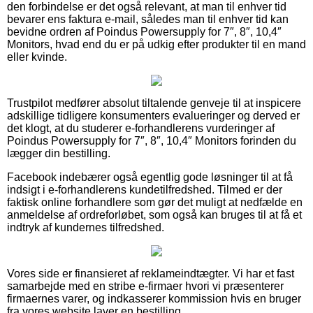
den forbindelse er det også relevant, at man til enhver tid
bevarer ens faktura e-mail, således man til enhver tid kan
bevidne ordren af Poindus Powersupply for 7″, 8″, 10,4″
Monitors, hvad end du er på udkig efter produkter til en mand
eller kvinde.
Trustpilot medfører absolut tiltalende genveje til at inspicere
adskillige tidligere konsumenters evalueringer og derved er
det klogt, at du studerer e-forhandlerens vurderinger af
Poindus Powersupply for 7″, 8″, 10,4″ Monitors forinden du
lægger din bestilling.
Facebook indebærer også egentlig gode løsninger til at få
indsigt i e-forhandlerens kundetilfredshed. Tilmed er der
faktisk online forhandlere som gør det muligt at nedfælde en
anmeldelse af ordreforløbet, som også kan bruges til at få et
indtryk af kundernes tilfredshed.
Vores side er finansieret af reklameindtægter. Vi har et fast
samarbejde med en stribe e-firmaer hvori vi præsenterer
firmaernes varer, og indkasserer kommission hvis en bruger
fra vores website laver en bestilling.