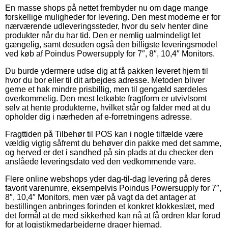
En masse shops på nettet frembyder nu om dage mange
forskellige muligheder for levering. Den mest moderne er for
nærværende udleveringssteder, hvor du selv henter dine
produkter når du har tid. Den er nemlig ualmindeligt let
gængelig, samt desuden også den billigste leveringsmodel
ved køb af Poindus Powersupply for 7″, 8″, 10,4″ Monitors.
Du burde ydermere udse dig at få pakken leveret hjem til
hvor du bor eller til dit arbejdes adresse. Metoden bliver
gerne et hak mindre prisbillig, men til gengæld særdeles
overkommelig. Den mest letkøbte fragtform er utvivlsomt
selv at hente produkterne, hvilket står og falder med at du
opholder dig i nærheden af e-forretningens adresse.
Fragttiden på Tilbehør til POS kan i nogle tilfælde være
vældig vigtig såfremt du behøver din pakke med det samme,
og herved er det i sandhed på sin plads at du checker den
anslåede leveringsdato ved den vedkommende vare.
Flere online webshops yder dag-til-dag levering på deres
favorit varenumre, eksempelvis Poindus Powersupply for 7″,
8″, 10,4″ Monitors, men vær på vagt da det antager at
bestillingen anbringes forinden et konkret klokkeslæt, med
det formål at de med sikkerhed kan nå at få ordren klar forud
for at logistikmedarbejderne drager hjemad.