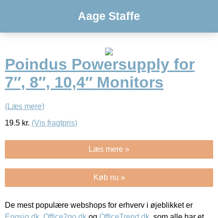
Aage Staffe
Poindus Powersupply for
7″, 8″, 10,4″ Monitors
(Læs mere)
19.5
kr.
(Vis fragtpris)
Læs mere »
Køb nu »
De mest populære webshops for erhverv i øjeblikket er
Engsig.dk
,
Office2go.dk
og
OfficeTrend.dk
, som alle har et