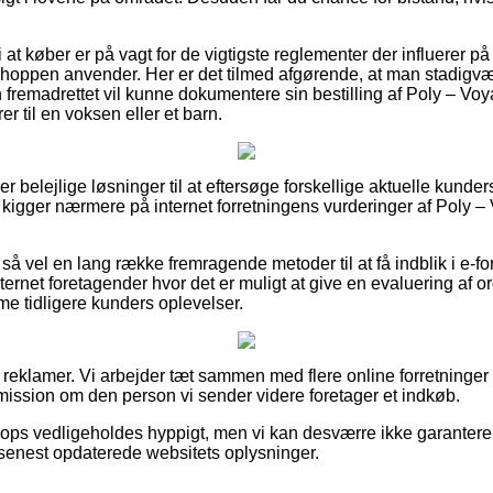
 at køber er på vagt for de vigtigste reglementer der influerer på 
t shoppen anvender. Her er det tilmed afgørende, at man stadigv
fremadrettet vil kunne dokumentere sin bestilling af Poly – V
er til en voksen eller et barn.
per belejlige løsninger til at eftersøge forskellige aktuelle kun
u kigger nærmere på internet forretningens vurderinger af Poly 
å vel en lang række fremragende metoder til at få indblik i e-fo
rnet foretagender hvor det er muligt at give en evaluering af or
me tidligere kunders oplevelser.
f reklamer. Vi arbejder tæt sammen med flere online forretninge
ission om den person vi sender videre foretager et indkøb.
ops vedligeholdes hyppigt, men vi kan desværre ikke garantere 
i senest opdaterede websitets oplysninger.