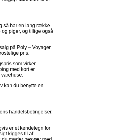
 og så har en lang række
 og piger, og tillige også
dsalg på Poly – Voyager
ostelige pris.
gspris som virker
ping med kort er
t varehuse.
iv kan du benytte en
kens handelsbetingelser,
vis er et kendetegn for
gt kigges til af
vis du møder besvær med