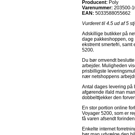
Producent:
Poly
Varenummer:
203500-1
EAN:
5033588055662
Vurderet til
4.5
ud af 5 st
Adskillige butikker på ne
dage pakkeshoppen, og så
ekstremt smertefri, sam
5200.
Du bør omvendt beslutte di
arbejder. Muligheden vis
prisbilligste leveringsm
nær netshoppens arbejds
Antal dages levering på 
afgørende ifald man mangl
dobbelttjekker den forve
En stor portion online f
Voyager 5200, som er reg
få varen afsendt forinden
Enkelte internet forretni
bør man udvælge den bill