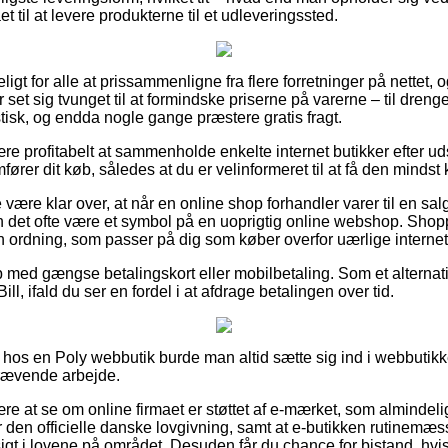
et til at levere produkterne til et udleveringssted.
gt for alle at prissammenligne fra flere forretninger på nettet,
set sig tvunget til at formindske priserne på varerne – til drenge
stisk, og endda nogle gange præstere gratis fragt.
ære profitabelt at sammenholde enkelte internet butikker efter u
rer dit køb, således at du er velinformeret til at få den mindst k
være klar over, at når en online shop forhandler varer til en sal
kan det ofte være et symbol på en uoprigtig online webshop. Shop
 en ordning, som passer på dig som køber overfor uærlige interne
b med gængse betalingskort eller mobilbetaling. Som et alternat
ill, ifald du ser en fordel i at afdrage betalingen over tid.
 hos en Poly webbutik burde man altid sætte sig ind i webbutik
skrævende arbejde.
e at se om online firmaet er støttet af e-mærket, som almindelig
 den officielle danske lovgivning, samt at e-butikken rutinemæssi
igt i lovene på området. Desuden får du chance for bistand, h