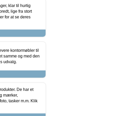
, klar til hurtig
edt, lige fra stort
er for at se deres
evere kontormøbler til
 det samme og med den
es udvalg.
rodukter. De har et
og mærker,
foto, tasker m.m. Klik