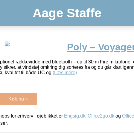
Aage Staffe
Poly – Voyage
tionel rækkevidde med bluetooth – op til 30 m Fire mikrofoner 
ikrer, at vindstøj omkring dig sorteres fra og du går klart ige
j kvalitet til både UC og
(Læs mere)
Køb nu »
ps for erhverv i øjeblikket er
Engsig.dk
,
Office2go.dk
og
Offic
iser.