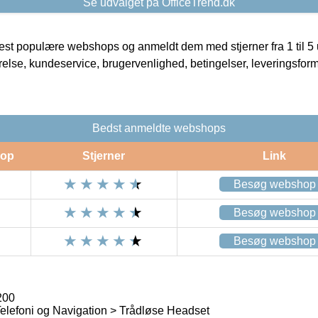
Se udvalget på OfficeTrend.dk
t populære webshops og anmeldt dem med stjerner fra 1 til 5 ud
rrelse, kundeservice, brugervenlighed, betingelser, leveringsfor
Bedst anmeldte webshops
op
Stjerner
Link
Besøg webshop
Besøg webshop
Besøg webshop
200
Telefoni og Navigation > Trådløse Headset