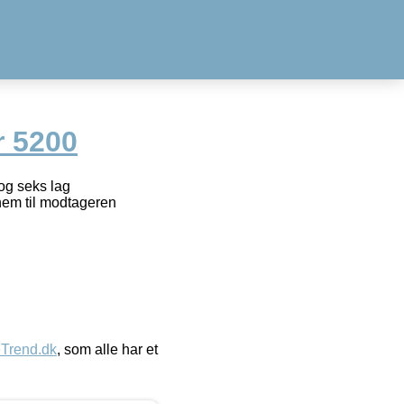
r 5200
og seks lag
nnem til modtageren
eTrend.dk
, som alle har et