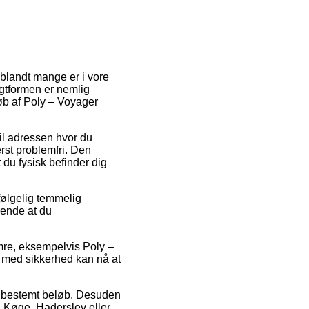
 iblandt mange er i vore
gtformen er nemlig
øb af Poly – Voyager
 til adressen hvor du
rst problemfri. Den
du fysisk befinder dig
følgelig temmelig
rende at du
mre, eksempelvis Poly –
e med sikkerhed kan nå at
 et bestemt beløb. Desuden
d Køge, Haderslev eller