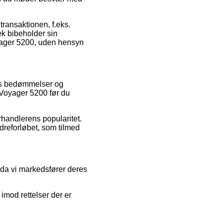
transaktionen, f.eks.
æk bibeholder sin
oyager 5200, uden hensyn
ders bedømmelser og
– Voyager 5200 før du
rhandlerens popularitet.
dreforløbet, som tilmed
r da vi markedsfører deres
imod rettelser der er