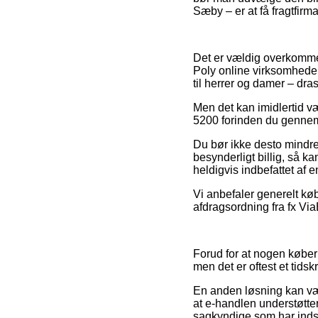
Sæby – er at få fragtfirma
Det er vældig overkommeli
Poly online virksomheder 
til herrer og damer – dra
Men det kan imidlertid v
5200 forinden du gennemfø
Du bør ikke desto mindre 
besynderligt billig, så 
heldigvis indbefattet af
Vi anbefaler generelt kø
afdragsordning fra fx ViaB
Forud for at nogen køber
men det er oftest et tid
En anden løsning kan vær
at e-handlen understøtter
sagkyndige som har inds