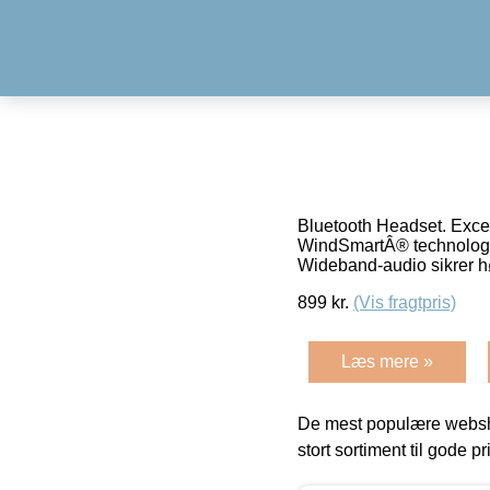
Bluetooth Headset. Excep
WindSmartÂ® technology s
Wideband-audio sikrer hø
899
kr.
(Vis fragtpris)
Læs mere »
De mest populære websho
stort sortiment til gode pr