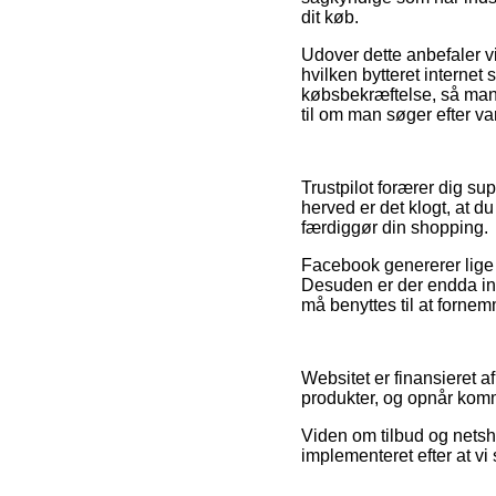
dit køb.
Udover dette anbefaler vi
hvilken bytteret interne
købsbekræftelse, så man 
til om man søger efter var
Trustpilot forærer dig su
herved er det klogt, at d
færdiggør din shopping.
Facebook genererer lige s
Desuden er der endda inte
må benyttes til at fornem
Websitet er finansieret a
produkter, og opnår komm
Viden om tilbud og netsh
implementeret efter at v