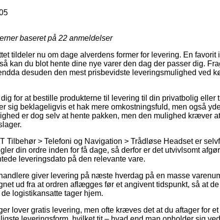
05
jerner baseret på
22
anmeldelser
ttet tildeler nu om dage alverdens former for levering. En favorit
 kan du blot hente dine nye varer den dag der passer dig. Fra
t endda desuden den mest prisbevidste leveringsmulighed ved k
g for at bestille produkterne til levering til din privatbolig eller
er sig beklageligvis et hak mere omkostningsfuld, men også yde
ulighed er dog selv at hente pakken, men den mulighed kræver at 
lager.
IT Tilbehør > Telefoni og Navigation > Trådløse Headset er selv
er din ordre inden for få dage, så derfor er det utvivlsomt afgø
ntede leveringsdato på den relevante vare.
orhandlere giver levering på næste hverdag på en masse varenu
net ud fra at ordren aflægges før et angivent tidspunkt, så at d
 de logistikansatte tager hjem.
nger lover gratis levering, men ofte kræves det at du aftager for
igste leveringsform, hvilket tit – hvad end man opholder sig ve