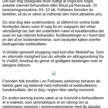
Det kan dog stadigvæk blive nyttigt at inspicere nogle
enkelte internet forhandlere efter tilbud på Renseark, Til
lamineringsmaskine, A4, 10 stk, Fellowes forinden du
bestiller, så du er sikret at indhente den mest attraktive pris.
Du skal dog ikke undervurdere, at såfremt en online butik
frembyder deres varer til salg for en salgspris der virker
uforståeligt lav, bør det undertiden være et karakteristika der
viser en fup internet forhandler. Kortbestillinger er i hvert fald
en del af en lovbestemmelse, som beskytter køber overfor
bedrageriske webbutikker.
Vi tilråder generelt shopping med kort eller MobilePay. Som
en alternativ mulighed kan du udnytte en afdragsordning fra
fx ViaBill, forudsat du gerne vil godtgøre betalingen over et
længere tidsrum.
Forinden folk bestiller i en Fellowes webshop behøver de
faktisk gøre sig bekendt med indholdet af webbutikkens
handelsaftale, det er dog i reglen ikke særlig morsomt.
En anden løsning kunne være at se hvorvidt e-forhandleren
er e-mærket, som almindeligvis er en sikring om at
netshoppen opererer i overensstemmelse med de danske