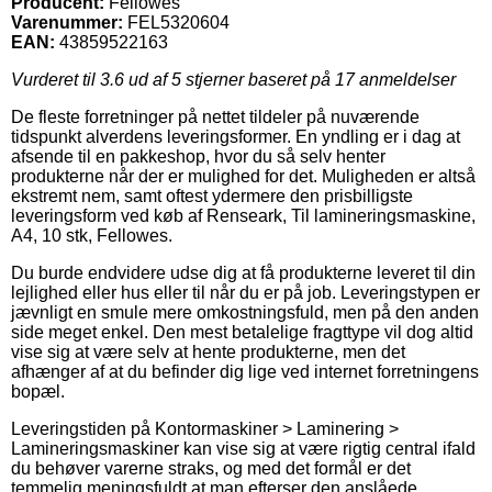
Producent:
Fellowes
Varenummer:
FEL5320604
EAN:
43859522163
Vurderet til
3.6
ud af 5 stjerner baseret på
17
anmeldelser
De fleste forretninger på nettet tildeler på nuværende
tidspunkt alverdens leveringsformer. En yndling er i dag at
afsende til en pakkeshop, hvor du så selv henter
produkterne når der er mulighed for det. Muligheden er altså
ekstremt nem, samt oftest ydermere den prisbilligste
leveringsform ved køb af Renseark, Til lamineringsmaskine,
A4, 10 stk, Fellowes.
Du burde endvidere udse dig at få produkterne leveret til din
lejlighed eller hus eller til når du er på job. Leveringstypen er
jævnligt en smule mere omkostningsfuld, men på den anden
side meget enkel. Den mest betalelige fragttype vil dog altid
vise sig at være selv at hente produkterne, men det
afhænger af at du befinder dig lige ved internet forretningens
bopæl.
Leveringstiden på Kontormaskiner > Laminering >
Lamineringsmaskiner kan vise sig at være rigtig central ifald
du behøver varerne straks, og med det formål er det
temmelig meningsfuldt at man efterser den anslåede