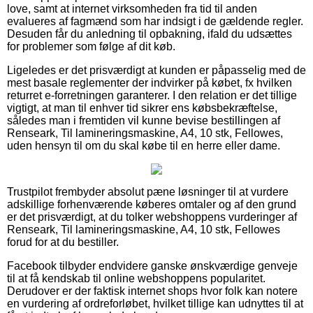
love, samt at internet virksomheden fra tid til anden
evalueres af fagmænd som har indsigt i de gældende regler.
Desuden får du anledning til opbakning, ifald du udsættes
for problemer som følge af dit køb.
Ligeledes er det prisværdigt at kunden er påpasselig med de
mest basale reglementer der indvirker på købet, fx hvilken
returret e-forretningen garanterer. I den relation er det tillige
vigtigt, at man til enhver tid sikrer ens købsbekræftelse,
således man i fremtiden vil kunne bevise bestillingen af
Renseark, Til lamineringsmaskine, A4, 10 stk, Fellowes,
uden hensyn til om du skal købe til en herre eller dame.
Trustpilot frembyder absolut pæne løsninger til at vurdere
adskillige forhenværende køberes omtaler og af den grund
er det prisværdigt, at du tolker webshoppens vurderinger af
Renseark, Til lamineringsmaskine, A4, 10 stk, Fellowes
forud for at du bestiller.
Facebook tilbyder endvidere ganske ønskværdige genveje
til at få kendskab til online webshoppens popularitet.
Derudover er der faktisk internet shops hvor folk kan notere
en vurdering af ordreforløbet, hvilket tillige kan udnyttes til at