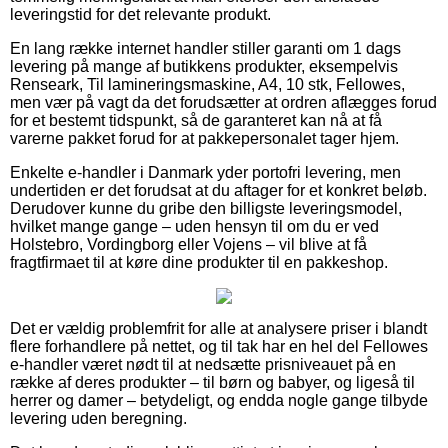
leveringstid for det relevante produkt.
En lang række internet handler stiller garanti om 1 dags
levering på mange af butikkens produkter, eksempelvis
Renseark, Til lamineringsmaskine, A4, 10 stk, Fellowes,
men vær på vagt da det forudsætter at ordren aflægges forud
for et bestemt tidspunkt, så de garanteret kan nå at få
varerne pakket forud for at pakkepersonalet tager hjem.
Enkelte e-handler i Danmark yder portofri levering, men
undertiden er det forudsat at du aftager for et konkret beløb.
Derudover kunne du gribe den billigste leveringsmodel,
hvilket mange gange – uden hensyn til om du er ved
Holstebro, Vordingborg eller Vojens – vil blive at få
fragtfirmaet til at køre dine produkter til en pakkeshop.
Det er vældig problemfrit for alle at analysere priser i blandt
flere forhandlere på nettet, og til tak har en hel del Fellowes
e-handler været nødt til at nedsætte prisniveauet på en
række af deres produkter – til børn og babyer, og ligeså til
herrer og damer – betydeligt, og endda nogle gange tilbyde
levering uden beregning.