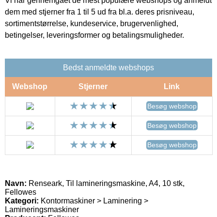
Vi har gennemgået de mest populære webshops og anmeldt
dem med stjerner fra 1 til 5 ud fra bl.a. deres prisniveau,
sortimentstørrelse, kundeservice, brugervenlighed,
betingelser, leveringsformer og betalingsmuligheder.
Bedst anmeldte webshops
Webshop
Stjerner
Link
Besøg webshop
Besøg webshop
Besøg webshop
Navn:
Renseark, Til lamineringsmaskine, A4, 10 stk,
Fellowes
Kategori:
Kontormaskiner > Laminering >
Lamineringsmaskiner