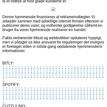
få et indtryk af hvor glade kunderne er.
Denne hjemmeside finansieres af reklameindtægter. Vi
arbejder sammen med adskillige internet firmaer eftersom vi
publicerer deres varer, og indhenter godtgørelse såfremt en
bruger fra vores hjemmeside realiserer en handel.
Fakta vedrørende tilbud og webbutikker opdateres hyppigt,
men vi påtager os ikke ansvaret for reguleringer der muligvis
er foretaget siden vi sidste gang opdaterede hjemmesidens
informationer.
BITLY:
1
1
1
1
1
1
1
1
1
1
1
1
1
1
1
1
1
1
1
1
1
1
1
1
1
1
1
1
1
1
1
1
1
1
1
1
1
1
1
1
1
1
1
1
1
1
1
1
1
1
1
1
1
1
1
1
1
1
1
1
1
1
1
1
1
1
1
1
1
1
1
1
1
1
1
1
1
1
1
1
1
1
1
1
1
1
1
1
1
1
1
1
1
1
1
1
1
1
1
1
SPOTIFY:
1
1
1
1
1
1
1
1
1
1
1
1
1
1
1
1
1
1
1
1
1
1
1
1
1
1
1
1
1
1
1
1
1
1
1
1
1
1
1
1
1
1
1
1
1
1
1
1
1
1
1
1
1
1
1
1
1
1
1
1
1
1
1
1
1
1
1
1
1
1
1
1
1
1
1
1
1
1
1
1
1
1
1
1
1
1
1
1
1
1
1
1
1
1
1
1
1
1
1
1
CUTTLY BIO: