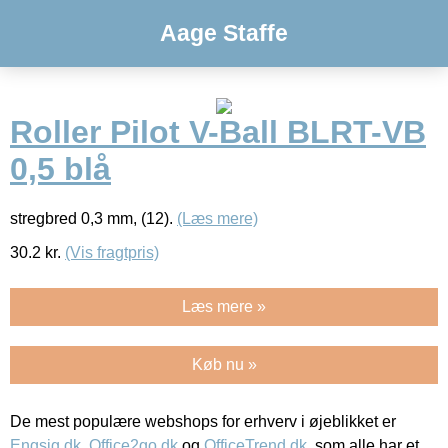
Aage Staffe
Roller Pilot V-Ball BLRT-VB
0,5 blå
stregbred 0,3 mm, (12).
(Læs mere)
30.2
kr.
(Vis fragtpris)
Læs mere »
Køb nu »
De mest populære webshops for erhverv i øjeblikket er
Engsig.dk
,
Office2go.dk
og
OfficeTrend.dk
, som alle har et