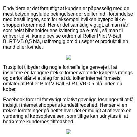
Endvidere er det fornuftigt at kunden er påpasselig med de
mest betydningsfulde betingelser der spiller ind i forbindelse
med bestillingen, som for eksempel hvilken byttepolitik e-
shoppen kører med. Her er det samtidig vigtigt, at man når
som helst bibeholder ens kvittering på e-mail, så man til
enhver tid vil kunne bevise ordren af Roller Pilot V-Ball
BLRT-VB 0,5 blå, uafhængig om du søger et produkt til en
mand eller kvinde.
Trustpilot tilbyder dig nogle fortræffelige genveje til at
inspicere en længere række forhenværende køberes ratings
og derfor slår vi et slag for, at du tolker internet firmaets
omtaler af Roller Pilot V-Ball BLRT-VB 0,5 blå inden du
køber.
Facebook fører til for øvrigt relativt gavnlige løsninger til at få
indsigt i internet shoppens kundetilfredshed. Her ser vi en
række forretninger på nettet hvor det er muligt at aflevere en
vurdering af købsoplevelsen, som tillige kan udnyttes til at
bedømme kundernes tilfredshed.