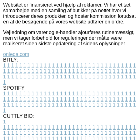
Websitet er finansieret ved hjælp af reklamer. Vi har et tæt
samarbejde med en samling af butikker på nettet hvor vi
introducerer deres produkter, og høster kommission forudsat
en af de besøgende på vores website udfører en ordre.
Vejledning om varer og e-handler ajourføres rutinemæssigt,
men vi tager forbehold for reguleringer der måtte være
realiseret siden sidste opdatering af sidens oplysninger.
onleda.com
BITLY:
1
1
1
1
1
1
1
1
1
1
1
1
1
1
1
1
1
1
1
1
1
1
1
1
1
1
1
1
1
1
1
1
1
1
1
1
1
1
1
1
1
1
1
1
1
1
1
1
1
1
1
1
1
1
1
1
1
1
1
1
1
1
1
1
1
1
1
1
1
1
1
1
1
1
1
1
1
1
1
1
1
1
1
1
1
1
1
1
1
1
1
1
1
1
1
1
1
1
1
1
SPOTIFY:
1
1
1
1
1
1
1
1
1
1
1
1
1
1
1
1
1
1
1
1
1
1
1
1
1
1
1
1
1
1
1
1
1
1
1
1
1
1
1
1
1
1
1
1
1
1
1
1
1
1
1
1
1
1
1
1
1
1
1
1
1
1
1
1
1
1
1
1
1
1
1
1
1
1
1
1
1
1
1
1
1
1
1
1
1
1
1
1
1
1
1
1
1
1
1
1
1
1
1
1
CUTTLY BIO:
1
1
1
1
1
1
1
1
1
1
1
1
1
1
1
1
1
1
1
1
1
1
1
1
1
1
1
1
1
1
1
1
1
1
1
1
1
1
1
1
1
1
1
1
1
1
1
1
1
1
1
1
1
1
1
1
1
1
1
1
1
1
1
1
1
1
1
1
1
1
1
1
1
1
1
1
1
1
1
1
1
1
1
1
1
1
1
1
1
1
1
1
1
1
1
1
1
1
1
1