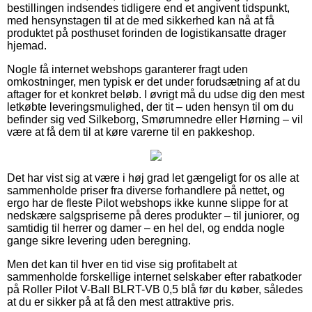
bestillingen indsendes tidligere end et angivent tidspunkt,
med hensynstagen til at de med sikkerhed kan nå at få
produktet på posthuset forinden de logistikansatte drager
hjemad.
Nogle få internet webshops garanterer fragt uden
omkostninger, men typisk er det under forudsætning af at du
aftager for et konkret beløb. I øvrigt må du udse dig den mest
letkøbte leveringsmulighed, der tit – uden hensyn til om du
befinder sig ved Silkeborg, Smørumnedre eller Hørning – vil
være at få dem til at køre varerne til en pakkeshop.
Det har vist sig at være i høj grad let gængeligt for os alle at
sammenholde priser fra diverse forhandlere på nettet, og
ergo har de fleste Pilot webshops ikke kunne slippe for at
nedskære salgspriserne på deres produkter – til juniorer, og
samtidig til herrer og damer – en hel del, og endda nogle
gange sikre levering uden beregning.
Men det kan til hver en tid vise sig profitabelt at
sammenholde forskellige internet selskaber efter rabatkoder
på Roller Pilot V-Ball BLRT-VB 0,5 blå før du køber, således
at du er sikker på at få den mest attraktive pris.