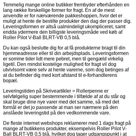
Temmelig mange online butikker frembyder efterhånden en
lang række forskellige former for fragt. En af de mest
anvendte er for nærværende pakkeshoppen, hvor det er
muligt at hente de bestilte produkter den dag der passer dig.
Leveringsformen er altså ualmindeligt ukompliceret, samt
endda ydermere den billigste leveringsmåde ved køb af
Roller Pilot V-Ball BLRT-VB 0,5 blå.
Du kan også beslutte dig for at få produkterne bragt til din
hjemmeadresse eller til din arbejdsplads. Leveringsformen
er somme tider lidt mere pebret, men til gengæld virkelig
ligetil. Den mindst kostelige mulighed for fragt vil dog
utvivlsomt være selv at hente varerne, som dog betinges af
at du befinder dig med kort afstand til e-forhandlerens
bopæl.
Leveringstiden på Skriveartikler > Rollerpenne er
selvfølgelig super bestemmende i tilfælde af at du står og
skal bruge dine nye varer med det samme, så med det
formål er det jo passende at man ser nærmere på den
anslåede leveringstid på den vedkommende vare.
De fleste internet webshops reklamerer med 1 dags fragt på
mange af butikkens produkter, eksempelvis Roller Pilot V-
Ball BLRT-VB 0,5 blå, hvilket dog tager udgangspunkt i at