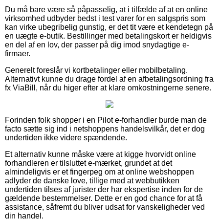
Du må bare være så påpasselig, at i tilfælde af at en online
virksomhed udbyder bedst i test varer for en salgspris som
kan virke ubegribelig gunstig, er det tit være et kendetegn på
en uægte e-butik. Bestillinger med betalingskort er heldigvis
en del af en lov, der passer på dig imod snydagtige e-
firmaer.
Generelt foreslår vi kortbetalinger eller mobilbetaling.
Alternativt kunne du drage fordel af en afbetalingsordning fra
fx ViaBill, når du higer efter at klare omkostningerne senere.
Forinden folk shopper i en Pilot e-forhandler burde man de
facto sætte sig ind i netshoppens handelsvilkår, det er dog
undertiden ikke videre spændende.
Et alternativ kunne måske være at kigge hvorvidt online
forhandleren er tilsluttet e-mærket, grundet at det
almindeligvis er et fingerpeg om at online webshoppen
adlyder de danske love, tillige med at webbutikken
undertiden tilses af jurister der har ekspertise inden for de
gældende bestemmelser. Dette er en god chance for at få
assistance, såfremt du bliver udsat for vanskeligheder ved
din handel.