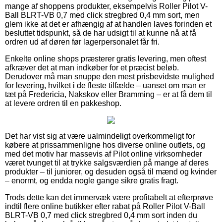
mange af shoppens produkter, eksempelvis Roller Pilot V-
Ball BLRT-VB 0,7 med click stregbred 0,4 mm sort, men
glem ikke at det er afhængig af at handlen laves forinden et
besluttet tidspunkt, så de har udsigt til at kunne nå at få
ordren ud af døren før lagerpersonalet får fri.
Enkelte online shops præsterer gratis levering, men oftest
afkræver det at man indkøber for et præcist beløb.
Derudover må man snuppe den mest prisbevidste mulighed
for levering, hvilket i de fleste tilfælde – uanset om man er
tæt på Fredericia, Nakskov eller Bramming – er at få dem til
at levere ordren til en pakkeshop.
Det har vist sig at være ualmindeligt overkommeligt for
købere at prissammenligne hos diverse online outlets, og
med det motiv har massevis af Pilot online virksomheder
været tvunget til at trykke salgsværdien på mange af deres
produkter – til juniorer, og desuden også til mænd og kvinder
– enormt, og endda nogle gange sikre gratis fragt.
Trods dette kan det immervæk være profitabelt at efterprøve
indtil flere online butikker efter rabat på Roller Pilot V-Ball
BLRT-VB 0,7 med click stregbred 0,4 mm sort inden du