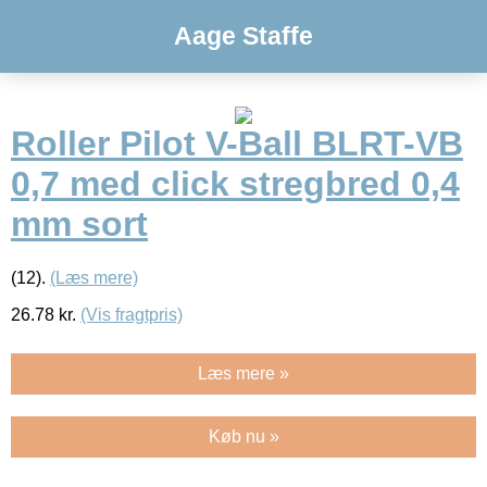
Aage Staffe
Roller Pilot V-Ball BLRT-VB
0,7 med click stregbred 0,4
mm sort
(12).
(Læs mere)
26.78
kr.
(Vis fragtpris)
Læs mere »
Køb nu »