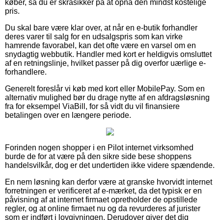
køber, så du er skråsikker på at opnå den mindst kostelige
pris.
Du skal bare være klar over, at når en e-butik forhandler
deres varer til salg for en udsalgspris som kan virke
hamrende favorabel, kan det ofte være en varsel om en
snydagtig webbutik. Handler med kort er heldigvis omsluttet
af en retningslinje, hvilket passer på dig overfor uærlige e-
forhandlere.
Generelt foreslår vi køb med kort eller MobilePay. Som en
alternativ mulighed bør du drage nytte af en afdragsløsning
fra for eksempel ViaBill, for så vidt du vil finansiere
betalingen over en længere periode.
Forinden nogen shopper i en Pilot internet virksomhed
burde de for at være på den sikre side bese shoppens
handelsvilkår, dog er det undertiden ikke videre spændende.
En nem løsning kan derfor være at granske hvorvidt internet
forretningen er verificeret af e-mærket, da det typisk er en
påvisning af at internet firmaet opretholder de opstillede
regler, og at online firmaet nu og da revurderes af jurister
som er indført i lovgivningen. Derudover giver det dig