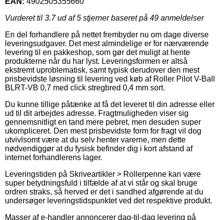
EAN:
4902505355660
Vurderet til
3.7
ud af 5 stjerner baseret på
49
anmeldelser
En del forhandlere på nettet frembyder nu om dage diverse
leveringsudgaver. Det mest almindelige er for nærværende
levering til en pakkeshop, som gør det muligt at hente
produkterne når du har lyst. Leveringsformen er altså
ekstremt uproblematisk, samt typisk derudover den mest
prisbevidste løsning til levering ved køb af Roller Pilot V-Ball
BLRT-VB 0,7 med click stregbred 0,4 mm sort.
Du kunne tillige påtænke at få det leveret til din adresse eller
ud til dit arbejdes adresse. Fragtmuligheden viser sig
gennemsnitligt en tand mere pebret, men desuden super
ukompliceret. Den mest prisbevidste form for fragt vil dog
utvivlsomt være at du selv henter varerne, men dette
nødvendiggør at du fysisk befinder dig i kort afstand af
internet forhandlerens lager.
Leveringstiden på Skriveartikler > Rollerpenne kan være
super betydningsfuld i tilfælde af at vi står og skal bruge
ordren straks, så herved er det i sandhed afgørende at du
undersøger leveringstidspunktet ved det respektive produkt.
Masser af e-handler annoncerer dag-til-dag levering på