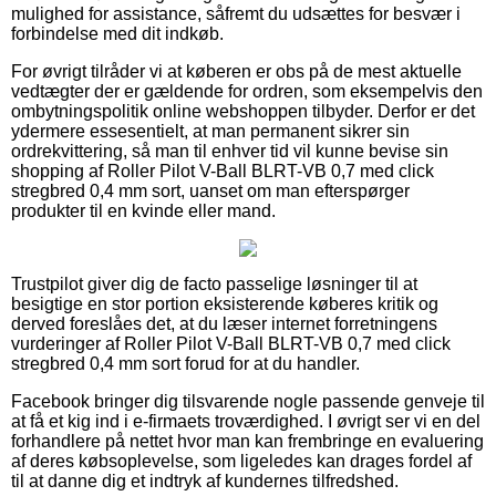
mulighed for assistance, såfremt du udsættes for besvær i
forbindelse med dit indkøb.
For øvrigt tilråder vi at køberen er obs på de mest aktuelle
vedtægter der er gældende for ordren, som eksempelvis den
ombytningspolitik online webshoppen tilbyder. Derfor er det
ydermere essesentielt, at man permanent sikrer sin
ordrekvittering, så man til enhver tid vil kunne bevise sin
shopping af Roller Pilot V-Ball BLRT-VB 0,7 med click
stregbred 0,4 mm sort, uanset om man efterspørger
produkter til en kvinde eller mand.
Trustpilot giver dig de facto passelige løsninger til at
besigtige en stor portion eksisterende køberes kritik og
derved foreslåes det, at du læser internet forretningens
vurderinger af Roller Pilot V-Ball BLRT-VB 0,7 med click
stregbred 0,4 mm sort forud for at du handler.
Facebook bringer dig tilsvarende nogle passende genveje til
at få et kig ind i e-firmaets troværdighed. I øvrigt ser vi en del
forhandlere på nettet hvor man kan frembringe en evaluering
af deres købsoplevelse, som ligeledes kan drages fordel af
til at danne dig et indtryk af kundernes tilfredshed.