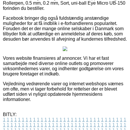
Rollerpen, 0.5 mm, 0.2 mm, Sort, uni-ball Eye Micro UB-150
forinden du bestiller.
Facebook bringer dig også fuldstændig anstændige
muligheder for at få indblik i e-forhandlerens popularitet.
Foruden det er der mange online selskaber i Danmark som
tilbyder folk at udfærdige en anmeldelse af deres køb, som
desuden bør anvendes til afvejning af kundernes tilfredshed.
Vores website finansieres af annoncer. Vi har et fast
samarbejde med diverse online outlets og promoverer
virksomhedernes varer, og indhenter godtgørelse om vores
brugere foretager et indkøb.
Vejledning vedrørende varer og internet webshops værnes
om ofte, men vi tager forbehold for rettelser der er blevet
udført siden vi nyligst opdaterede hjemmesidens
informationer.
BITLY:
1
1
1
1
1
1
1
1
1
1
1
1
1
1
1
1
1
1
1
1
1
1
1
1
1
1
1
1
1
1
1
1
1
1
1
1
1
1
1
1
1
1
1
1
1
1
1
1
1
1
1
1
1
1
1
1
1
1
1
1
1
1
1
1
1
1