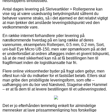
netshoppens tilholdssted.
Antal dages levering på Skriveartikler > Rollerpenne kan
vise sig at være usædvanlig betydningsfuld såfremt du
behøver varerne straks, så i det øjemed er det relativt vigtigt
at man tjekker det anslåede leveringstidspunkt ved den
vedkommende vare.
En række internet forhandlere yder levering på
næstkommende hverdag på en lang række af deres
varenumre, eksempelvis Rollerpen, 0.5 mm, 0.2 mm, Sort,
uni-ball Eye Micro UB-150, men vær opmærksom på at det
er underforstået at ordren aflægges inden et givent tidspunkt,
så at de med sikkerhed kan nå at få bestillingen hen til
fragtfirmaet inden de logistikansatte har fri.
Flere online virksomheder byder på fragt uden gebyr, men
oftest kun når du indkøber for et fastslået beløb. Ellers skal
man gribe den prisbilligste leveringsform, som ofte –
uafhængig om du bor ved Næstved, Slagelse eller Hammel
– er at få dem til at levere bestillingen til et udleveringssted.
Det er jo efterhånden temmelig enkelt for almindelige
mennesker at lave prissammenligning hos forskellige