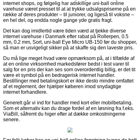
internet shops, og følgelig har adskillige uni-ball online
varehuse været presset til at at trykke udsalgspriserne på en
række af deres produkter – til juniorer, og ligeså til voksne –
en hel del, og endda nogle gange yde gratis fragt.
Det kan dog imidlertid være tiden værd at tjekke diverse
internet varehuse i Danmark efter rabat på Rollerpen, 0.5
mm, 0.2 mm, Sort, uni-ball Eye Micro UB-150 før du shopper,
så man er usvigeligt sikker på at skaffe sig den laveste pris.
Du må lige meget hvad være opmærksom på, at i tilfælde af
at en online virksomhed markedsfører bedst i test varer til
salg for en pris der kan ses som overordentlig billig, er det tit
være et symbol på en bedragerisk internet handler.
Bestillinger med betalingskort er ikke desto mindre omfattet
af et reglement, der hjælper køberen imod snydagtige
internet forhandlere.
Generelt går vi ind for handler med kort eller mobilbetaling.
Som et alternativ kan du drage fordel af en løsning fra f.eks.
ViaBill, såfremt du higer efter at dække omkostningerne
senere.