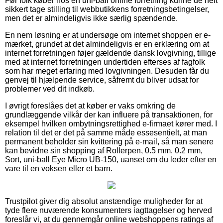
Før folk køber hos en uni-ball online forretning kunne de helt
sikkert tage stilling til webbutikkens forretningsbetingelser,
men det er almindeligvis ikke særlig spændende.
En nem løsning er at undersøge om internet shoppen er e-
mærket, grundet at det almindeligvis er en erklæring om at
internet forretningen føjer gældende dansk lovgivning, tillige
med at internet forretningen undertiden efterses af fagfolk
som har meget erfaring med lovgivningen. Desuden får du
genvej til hjælpende service, såfremt du bliver udsat for
problemer ved dit indkøb.
I øvrigt foreslåes det at køber er vaks omkring de
grundlæggende vilkår der kan influere på transaktionen, for
eksempel hvilken ombytningsrettighed e-firmaet kører med. I
relation til det er det på samme måde essesentielt, at man
permanent beholder sin kvittering på e-mail, så man senere
kan bevidne sin shopping af Rollerpen, 0.5 mm, 0.2 mm,
Sort, uni-ball Eye Micro UB-150, uanset om du leder efter en
vare til en voksen eller et barn.
Trustpilot giver dig absolut anstændige muligheder for at
tyde flere nuværende konsumenters iagttagelser og herved
foreslår vi, at du gennemgår online webshoppens ratings af