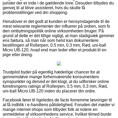
jurister der er inde i de gældende love. Desuden tilbydes du
genvej til at blive assisteret, hvis du skulle få
problemstillinger ved din shopping.
Herudover er det godt at kunden er hensynstagende til de
mest relevante reglementer der influerer på ordren, som fx
den ombytningspolitik online virksomheden bruger. På
grund af dette er det tillige vigtigt, at man stadigvæk gemmer
ens faktura, så man når som helst kan dokumentere
bestillingen af Rollerpen, 0.5 mm, 0.3 mm, Rød, uni-ball
Micro UB-120, hvad end man leder efter et produkt til en
pige eller dreng.
Trustpilot byder på egentlig hæderlige chancer for at
gennemstøve mange forhenværende konsumenters
synspunkter og derved er det klogt, at du udforsker online
forretningens ratings af Rollerpen, 0.5 mm, 0.3 mm, Rød,
uni-ball Micro UB-120 inden du placerer din ordre.
Facebook fører til ligeledes de facto fornemme løsninger til
at få indblik i e-handlens pålidelighed. Foruden det møder vi
mange internet shops som tilbyder folk at notere en
anmeldelse af virksomhedens service, hvilket tilmed burde