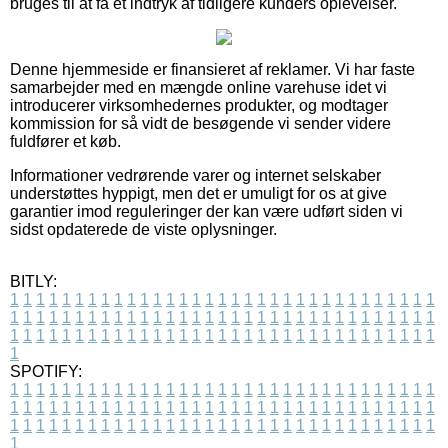
bruges til at få et indtryk af tidligere kunders oplevelser.
Denne hjemmeside er finansieret af reklamer. Vi har faste
samarbejder med en mængde online varehuse idet vi
introducerer virksomhedernes produkter, og modtager
kommission for så vidt de besøgende vi sender videre
fuldfører et køb.
Informationer vedrørende varer og internet selskaber
understøttes hyppigt, men det er umuligt for os at give
garantier imod reguleringer der kan være udført siden vi
sidst opdaterede de viste oplysninger.
BITLY:
1
1
1
1
1
1
1
1
1
1
1
1
1
1
1
1
1
1
1
1
1
1
1
1
1
1
1
1
1
1
1
1
1
1
1
1
1
1
1
1
1
1
1
1
1
1
1
1
1
1
1
1
1
1
1
1
1
1
1
1
1
1
1
1
1
1
1
1
1
1
1
1
1
1
1
1
1
1
1
1
1
1
1
1
1
1
1
1
1
1
1
1
1
1
1
1
1
1
1
1
SPOTIFY:
1
1
1
1
1
1
1
1
1
1
1
1
1
1
1
1
1
1
1
1
1
1
1
1
1
1
1
1
1
1
1
1
1
1
1
1
1
1
1
1
1
1
1
1
1
1
1
1
1
1
1
1
1
1
1
1
1
1
1
1
1
1
1
1
1
1
1
1
1
1
1
1
1
1
1
1
1
1
1
1
1
1
1
1
1
1
1
1
1
1
1
1
1
1
1
1
1
1
1
1