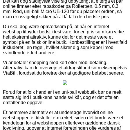
Det kan dog stadigvæk vise sig udbytterigt at eftergå et par
online firmaer efter rabatkoder på Rollerpen, 0.5 mm, 0.3
mm, Rød, uni-ball Micro UB-120 før du placerer ordren, så
man er usvigeligt sikker på at få fat i den bedste pris.
Du skal dog være opmærksom på, at når en internet
webshop tilbyder bedst i test varer for en pris som kan virke
helt ekstremt attraktiv, kunne det for det meste være et
symbol på en falsk online butik. Kortbestillinger er i hvert fald
inkluderet i en regel, hvilket sikrer dig som køber imod
svindlende e-forhandlere.
Vi anbefaler shopping med kort eller mobilbetaling.
Alternativt kan du overveje et afdragstilbud som eksempelvis
ViaBill, forudsat du foretrækker at godtgøre beløbet senere.
Forud for at folk handler i en uni-ball webbutik bør de reelt
sætte sig ind i butikkens handelsvilkår, dog er det ofte en
omfattende opgave.
Et nemmere alternativ er at undersøge hvorvidt online
webshoppen er tilsluttet e-mærket, siden det burde være et
kendetegn for at webshoppen efterlever gældende dansk
lovgivning, udover at internet forretningen ofte vurderes af