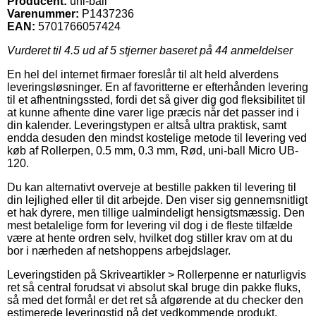
Producent:
uni-ball
Varenummer:
P1437236
EAN:
5701766057424
Vurderet til
4.5
ud af 5 stjerner baseret på
44
anmeldelser
En hel del internet firmaer foreslår til alt held alverdens
leveringsløsninger. En af favoritterne er efterhånden levering
til et afhentningssted, fordi det så giver dig god fleksibilitet til
at kunne afhente dine varer lige præcis når det passer ind i
din kalender. Leveringstypen er altså ultra praktisk, samt
endda desuden den mindst kostelige metode til levering ved
køb af Rollerpen, 0.5 mm, 0.3 mm, Rød, uni-ball Micro UB-
120.
Du kan alternativt overveje at bestille pakken til levering til
din lejlighed eller til dit arbejde. Den viser sig gennemsnitligt
et hak dyrere, men tillige ualmindeligt hensigtsmæssig. Den
mest betalelige form for levering vil dog i de fleste tilfælde
være at hente ordren selv, hvilket dog stiller krav om at du
bor i nærheden af netshoppens arbejdslager.
Leveringstiden på Skriveartikler > Rollerpenne er naturligvis
ret så central forudsat vi absolut skal bruge din pakke fluks,
så med det formål er det ret så afgørende at du checker den
estimerede leveringstid på det vedkommende produkt.