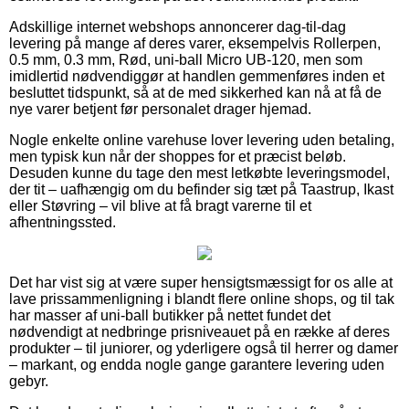
Adskillige internet webshops annoncerer dag-til-dag
levering på mange af deres varer, eksempelvis Rollerpen,
0.5 mm, 0.3 mm, Rød, uni-ball Micro UB-120, men som
imidlertid nødvendiggør at handlen gemmenføres inden et
besluttet tidspunkt, så at de med sikkerhed kan nå at få de
nye varer betjent før personalet drager hjemad.
Nogle enkelte online varehuse lover levering uden betaling,
men typisk kun når der shoppes for et præcist beløb.
Desuden kunne du tage den mest letkøbte leveringsmodel,
der tit – uafhængig om du befinder sig tæt på Taastrup, Ikast
eller Støvring – vil blive at få bragt varerne til et
afhentningssted.
Det har vist sig at være super hensigtsmæssigt for os alle at
lave prissammenligning i blandt flere online shops, og til tak
har masser af uni-ball butikker på nettet fundet det
nødvendigt at nedbringe prisniveauet på en række af deres
produkter – til juniorer, og yderligere også til herrer og damer
– markant, og endda nogle gange garantere levering uden
gebyr.