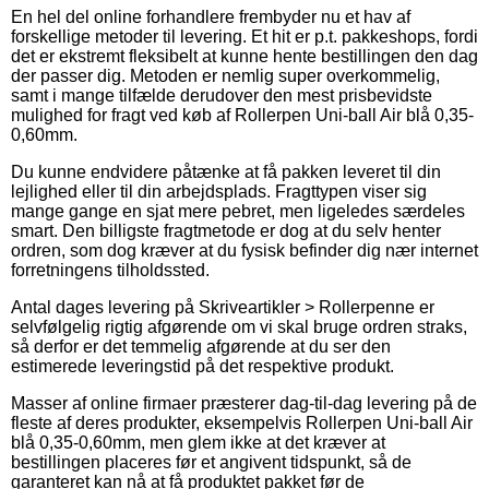
En hel del online forhandlere frembyder nu et hav af
forskellige metoder til levering. Et hit er p.t. pakkeshops, fordi
det er ekstremt fleksibelt at kunne hente bestillingen den dag
der passer dig. Metoden er nemlig super overkommelig,
samt i mange tilfælde derudover den mest prisbevidste
mulighed for fragt ved køb af Rollerpen Uni-ball Air blå 0,35-
0,60mm.
Du kunne endvidere påtænke at få pakken leveret til din
lejlighed eller til din arbejdsplads. Fragttypen viser sig
mange gange en sjat mere pebret, men ligeledes særdeles
smart. Den billigste fragtmetode er dog at du selv henter
ordren, som dog kræver at du fysisk befinder dig nær internet
forretningens tilholdssted.
Antal dages levering på Skriveartikler > Rollerpenne er
selvfølgelig rigtig afgørende om vi skal bruge ordren straks,
så derfor er det temmelig afgørende at du ser den
estimerede leveringstid på det respektive produkt.
Masser af online firmaer præsterer dag-til-dag levering på de
fleste af deres produkter, eksempelvis Rollerpen Uni-ball Air
blå 0,35-0,60mm, men glem ikke at det kræver at
bestillingen placeres før et angivent tidspunkt, så de
garanteret kan nå at få produktet pakket før de