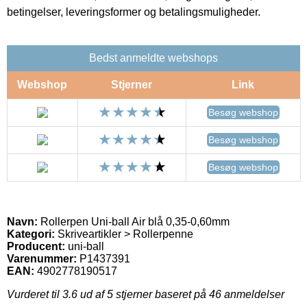
betingelser, leveringsformer og betalingsmuligheder.
Bedst anmeldte webshops
Webshop
Stjerner
Link
Besøg webshop
Besøg webshop
Besøg webshop
Navn:
Rollerpen Uni-ball Air blå 0,35-0,60mm
Kategori:
Skriveartikler > Rollerpenne
Producent:
uni-ball
Varenummer:
P1437391
EAN:
4902778190517
Vurderet til
3.6
ud af 5 stjerner baseret på
46
anmeldelser