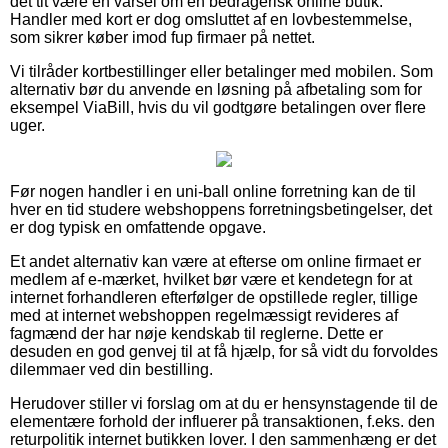
det tit være en varsel om en bedragerisk online butik.
Handler med kort er dog omsluttet af en lovbestemmelse,
som sikrer køber imod fup firmaer på nettet.
Vi tilråder kortbestillinger eller betalinger med mobilen. Som
alternativ bør du anvende en løsning på afbetaling som for
eksempel ViaBill, hvis du vil godtgøre betalingen over flere
uger.
Før nogen handler i en uni-ball online forretning kan de til
hver en tid studere webshoppens forretningsbetingelser, det
er dog typisk en omfattende opgave.
Et andet alternativ kan være at efterse om online firmaet er
medlem af e-mærket, hvilket bør være et kendetegn for at
internet forhandleren efterfølger de opstillede regler, tillige
med at internet webshoppen regelmæssigt revideres af
fagmænd der har nøje kendskab til reglerne. Dette er
desuden en god genvej til at få hjælp, for så vidt du forvoldes
dilemmaer ved din bestilling.
Herudover stiller vi forslag om at du er hensynstagende til de
elementære forhold der influerer på transaktionen, f.eks. den
returpolitik internet butikken lover. I den sammenhæng er det