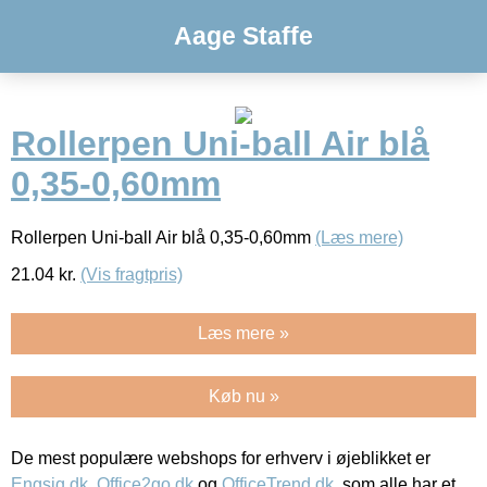
Aage Staffe
Rollerpen Uni-ball Air blå
0,35-0,60mm
Rollerpen Uni-ball Air blå 0,35-0,60mm
(Læs mere)
21.04
kr.
(Vis fragtpris)
Læs mere »
Køb nu »
De mest populære webshops for erhverv i øjeblikket er
Engsig.dk
,
Office2go.dk
og
OfficeTrend.dk
, som alle har et