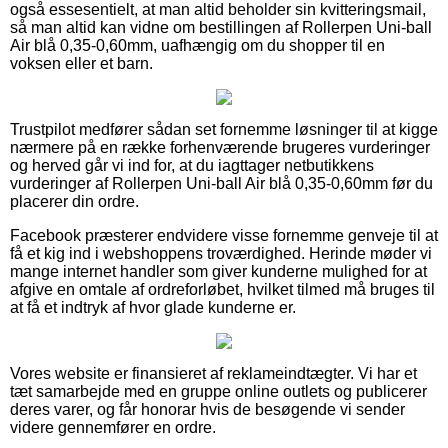
også essesentielt, at man altid beholder sin kvitteringsmail,
så man altid kan vidne om bestillingen af Rollerpen Uni-ball
Air blå 0,35-0,60mm, uafhængig om du shopper til en
voksen eller et barn.
Trustpilot medfører sådan set fornemme løsninger til at kigge
nærmere på en række forhenværende brugeres vurderinger
og herved går vi ind for, at du iagttager netbutikkens
vurderinger af Rollerpen Uni-ball Air blå 0,35-0,60mm før du
placerer din ordre.
Facebook præsterer endvidere visse fornemme genveje til at
få et kig ind i webshoppens troværdighed. Herinde møder vi
mange internet handler som giver kunderne mulighed for at
afgive en omtale af ordreforløbet, hvilket tilmed må bruges til
at få et indtryk af hvor glade kunderne er.
Vores website er finansieret af reklameindtægter. Vi har et
tæt samarbejde med en gruppe online outlets og publicerer
deres varer, og får honorar hvis de besøgende vi sender
videre gennemfører en ordre.