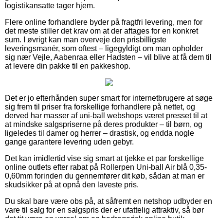
logistikansatte tager hjem.
Flere online forhandlere byder på fragtfri levering, men for
det meste stiller det krav om at der aftages for en konkret
sum. I øvrigt kan man overveje den prisbilligste
leveringsmanér, som oftest – ligegyldigt om man opholder
sig nær Vejle, Aabenraa eller Hadsten – vil blive at få dem til
at levere din pakke til en pakkeshop.
Det er jo efterhånden super smart for internetbrugere at søge
sig frem til priser fra forskellige forhandlere på nettet, og
derved har masser af uni-ball webshops været presset til at
at mindske salgspriserne på deres produkter – til børn, og
ligeledes til damer og herrer – drastisk, og endda nogle
gange garantere levering uden gebyr.
Det kan imidlertid vise sig smart at tjekke et par forskellige
online outlets efter rabat på Rollerpen Uni-ball Air blå 0,35-
0,60mm forinden du gennemfører dit køb, sådan at man er
skudsikker på at opnå den laveste pris.
Du skal bare være obs på, at såfremt en netshop udbyder en
vare til salg for en salgspris der er ufattelig attraktiv, så bør