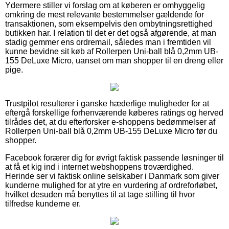
Ydermere stiller vi forslag om at køberen er omhyggelig
omkring de mest relevante bestemmelser gældende for
transaktionen, som eksempelvis den ombytningsrettighed
butikken har. I relation til det er det også afgørende, at man
stadig gemmer ens ordremail, således man i fremtiden vil
kunne bevidne sit køb af Rollerpen Uni-ball blå 0,2mm UB-
155 DeLuxe Micro, uanset om man shopper til en dreng eller
pige.
Trustpilot resulterer i ganske hæderlige muligheder for at
eftergå forskellige forhenværende køberes ratings og herved
tilrådes det, at du efterforsker e-shoppens bedømmelser af
Rollerpen Uni-ball blå 0,2mm UB-155 DeLuxe Micro før du
shopper.
Facebook forærer dig for øvrigt faktisk passende løsninger til
at få et kig ind i internet webshoppens troværdighed.
Herinde ser vi faktisk online selskaber i Danmark som giver
kunderne mulighed for at ytre en vurdering af ordreforløbet,
hvilket desuden må benyttes til at tage stilling til hvor
tilfredse kunderne er.