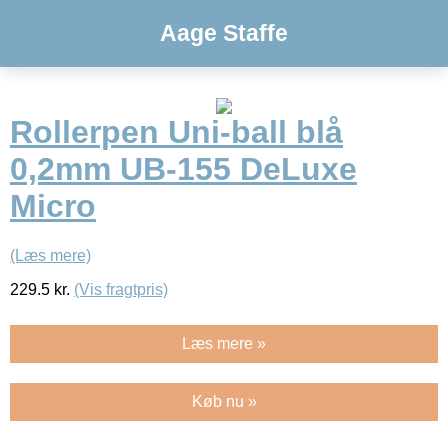
Aage Staffe
Rollerpen Uni-ball blå
0,2mm UB-155 DeLuxe
Micro
(Læs mere)
229.5
kr.
(Vis fragtpris)
Læs mere »
Køb nu »