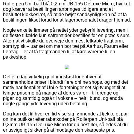
Rollerpen Uni-ball blå 0,2mm UB-155 DeLuxe Micro, hvilket
dog kræver at bestillingen anbringes tidligere end et
besluttet klokkeslæt, så at de højst sandsynligt kan nå at få
bestillingen fikset forud for at lagerpersonalet drager hjemad.
Nogle enkelte firmaer på nettet yder gebyrfri levering, men i
de fleste tilfælde kun såfremt der bestilles for en præcis sum.
Alternativt skulle du overveje den mest letkøbte fragtform,
som typisk – uanset om man bor tæt på Aarhus, Farum eller
Lemvig – er at få fragtmanden til at køre varerne til en
pakkeshop.
Det er i dag virkelig gnidningsløst for enhver at
sammenholde priser i blandt flere online shops, og med det
motiv har flertallet af Uni e-forretninger set sig tvunget til at
tvinge priserne på mange af deres varer – til drenge og
piger, og samtidig også til voksne – helt i bund, og endda
nogle gange yde levering uden betaling.
Dog kan det til hver en tid vise sig lønnende at tjekke et par
online butikker efter rabatkoder på Rollerpen Uni-ball blå
0,2mm UB-155 DeLuxe Micro før du bestiller, således at du
er usvigeligt sikker på at modtage den skarpeste pris.