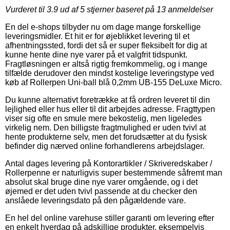
Vurderet til
3.9
ud af 5 stjerner baseret på
13
anmeldelser
En del e-shops tilbyder nu om dage mange forskellige
leveringsmidler. Et hit er for øjeblikket levering til et
afhentningssted, fordi det så er super fleksibelt for dig at
kunne hente dine nye varer på et valgfrit tidspunkt.
Fragtløsningen er altså rigtig fremkommelig, og i mange
tilfælde derudover den mindst kostelige leveringstype ved
køb af Rollerpen Uni-ball blå 0,2mm UB-155 DeLuxe Micro.
Du kunne alternativt foretrække at få ordren leveret til din
lejlighed eller hus eller til dit arbejdes adresse. Fragttypen
viser sig ofte en smule mere bekostelig, men ligeledes
virkelig nem. Den billigste fragtmulighed er uden tvivl at
hente produkterne selv, men det forudsætter at du fysisk
befinder dig nærved online forhandlerens arbejdslager.
Antal dages levering på Kontorartikler / Skriveredskaber /
Rollerpenne er naturligvis super bestemmende såfremt man
absolut skal bruge dine nye varer omgående, og i det
øjemed er det uden tvivl passende at du checker den
anslåede leveringsdato på den pågældende vare.
En hel del online varehuse stiller garanti om levering efter
en enkelt hverdag på adskillige produkter, eksempelvis