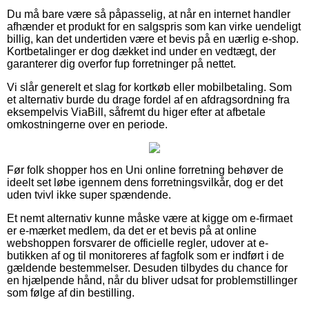
Du må bare være så påpasselig, at når en internet handler
afhænder et produkt for en salgspris som kan virke uendeligt
billig, kan det undertiden være et bevis på en uærlig e-shop.
Kortbetalinger er dog dækket ind under en vedtægt, der
garanterer dig overfor fup forretninger på nettet.
Vi slår generelt et slag for kortkøb eller mobilbetaling. Som
et alternativ burde du drage fordel af en afdragsordning fra
eksempelvis ViaBill, såfremt du higer efter at afbetale
omkostningerne over en periode.
Før folk shopper hos en Uni online forretning behøver de
ideelt set løbe igennem dens forretningsvilkår, dog er det
uden tvivl ikke super spændende.
Et nemt alternativ kunne måske være at kigge om e-firmaet
er e-mærket medlem, da det er et bevis på at online
webshoppen forsvarer de officielle regler, udover at e-
butikken af og til monitoreres af fagfolk som er indført i de
gældende bestemmelser. Desuden tilbydes du chance for
en hjælpende hånd, når du bliver udsat for problemstillinger
som følge af din bestilling.