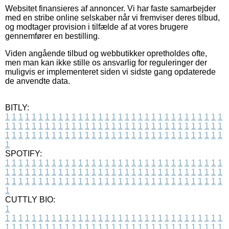
Websitet finansieres af annoncer. Vi har faste samarbejder
med en stribe online selskaber når vi fremviser deres tilbud,
og modtager provision i tilfælde af at vores brugere
gennemfører en bestilling.
Viden angående tilbud og webbutikker opretholdes ofte,
men man kan ikke stille os ansvarlig for reguleringer der
muligvis er implementeret siden vi sidste gang opdaterede
de anvendte data.
BITLY:
1
1
1
1
1
1
1
1
1
1
1
1
1
1
1
1
1
1
1
1
1
1
1
1
1
1
1
1
1
1
1
1
1
1
1
1
1
1
1
1
1
1
1
1
1
1
1
1
1
1
1
1
1
1
1
1
1
1
1
1
1
1
1
1
1
1
1
1
1
1
1
1
1
1
1
1
1
1
1
1
1
1
1
1
1
1
1
1
1
1
1
1
1
1
1
1
1
1
1
1
SPOTIFY:
1
1
1
1
1
1
1
1
1
1
1
1
1
1
1
1
1
1
1
1
1
1
1
1
1
1
1
1
1
1
1
1
1
1
1
1
1
1
1
1
1
1
1
1
1
1
1
1
1
1
1
1
1
1
1
1
1
1
1
1
1
1
1
1
1
1
1
1
1
1
1
1
1
1
1
1
1
1
1
1
1
1
1
1
1
1
1
1
1
1
1
1
1
1
1
1
1
1
1
1
CUTTLY BIO:
1
1
1
1
1
1
1
1
1
1
1
1
1
1
1
1
1
1
1
1
1
1
1
1
1
1
1
1
1
1
1
1
1
1
1
1
1
1
1
1
1
1
1
1
1
1
1
1
1
1
1
1
1
1
1
1
1
1
1
1
1
1
1
1
1
1
1