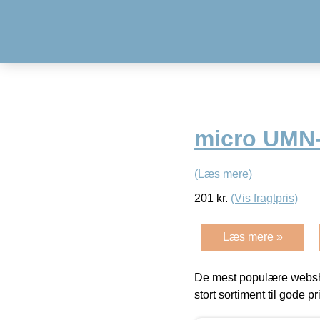
micro UMN-
(Læs mere)
201
kr.
(Vis fragtpris)
Læs mere »
De mest populære websho
stort sortiment til gode pr