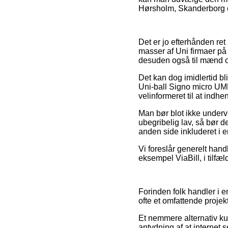
Hørsholm, Skanderborg elle
Det er jo efterhånden ret
masser af Uni firmaer på
desuden også til mænd og
Det kan dog imidlertid bl
Uni-ball Signo micro UM
velinformeret til at indhe
Man bør blot ikke undervur
ubegribelig lav, så bør d
anden side inkluderet i e
Vi foreslår generelt hand
eksempel ViaBill, i tilfæ
Forinden folk handler i e
ofte et omfattende projekt
Et nemmere alternativ ku
antydning af at internet 