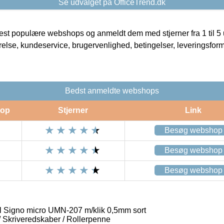
Se udvalget på OfficeTrend.dk
t populære webshops og anmeldt dem med stjerner fra 1 til 5 ud
rrelse, kundeservice, brugervenlighed, betingelser, leveringsfor
Bedst anmeldte webshops
op
Stjerner
Link
Besøg webshop
Besøg webshop
Besøg webshop
l Signo micro UMN-207 m/klik 0,5mm sort
 / Skriveredskaber / Rollerpenne