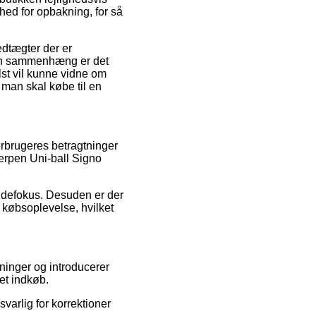
hed for opbakning, for så
edtægter der er
 den sammenhæng er det
lst vil kunne vidne om
man skal købe til en
orbrugeres betragtninger
llerpen Uni-ball Signo
undefokus. Desuden er der
købsoplevelse, hvilket
tninger og introducerer
et indkøb.
varlig for korrektioner