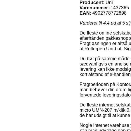
Producent:
Uni
Varenummer:
1437365
EAN:
4902778772898
Vurderet til
4.4
ud af 5 st
De fleste online selskab
efterhånden pakkeshoppen,
Fragtløsningen er altså 
af Rollerpen Uni-ball Si
Du bør på samme måde fors
sædvanligvis en anelse m
levering kan ikke modsige
kort afstand af e-handle
Fragtperioden på Kontora
man behøver din ordre lig
forventede leveringsdato
De fleste internet selska
micro UMN-207 m/klik 0,5m
de har udsigt til at kunn
Nogle internet varehuse 
kan man udvælge den mest