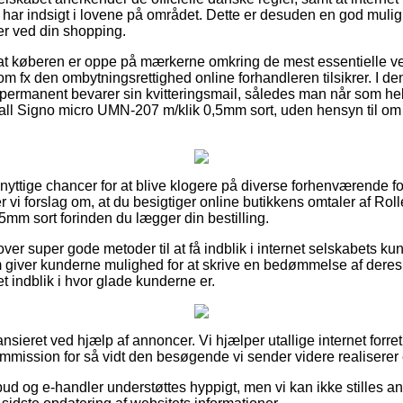
m har indsigt i lovene på området. Dette er desuden en god mulig
er ved din shopping.
 at køberen er oppe på mærkerne omkring de mest essentielle v
m fx den ombytningsrettighed online forhandleren tilsikrer. I
n permanent bevarer sin kvitteringsmail, således man når som he
all Signo micro UMN-207 m/klik 0,5mm sort, uden hensyn til om 
 nyttige chancer for at blive klogere på diverse forhenværende f
ler vi forslag om, at du besigtiger online butikkens omtaler af Ro
mm sort forinden du lægger din bestilling.
ver super gode metoder til at få indblik i internet selskabets k
 giver kunderne mulighed for at skrive en bedømmelse af deres 
et indblik i hvor glade kunderne er.
sieret ved hjælp af annoncer. Vi hjælper utallige internet forre
ommission for så vidt den besøgende vi sender videre realiserer 
bud og e-handler understøttes hyppigt, men vi kan ikke stilles ans