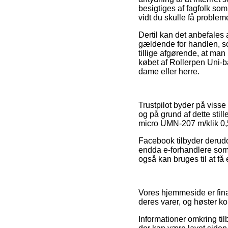
besigtiges af fagfolk so
vidt du skulle få problem
Dertil kan det anbefales
gældende for handlen, so
tillige afgørende, at ma
købet af Rollerpen Uni-b
dame eller herre.
Trustpilot byder på visse
og på grund af dette stil
micro UMN-207 m/klik 0,5
Facebook tilbyder derudo
endda e-forhandlere som
også kan bruges til at få 
Vores hjemmeside er finan
deres varer, og høster k
Informationer omkring til