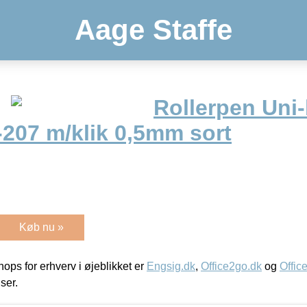
Aage Staffe
Rollerpen Uni-
207 m/klik 0,5mm sort
Køb nu »
ps for erhverv i øjeblikket er
Engsig.dk
,
Office2go.dk
og
Offic
iser.