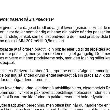
jerner baseret på
2
anmeldelser
er giver i vore dage et bredt udvalg af leveringsmåder. En af de
 hvor det er nemt for dig at hente din pakke når det passer ind
ualmindeligt enkel, samt oftest endvidere den mest prisbevidst
gno micro UMN-207 m/klik 0,5mm sort.
øge at få ordren bragt til din bopæl eller ud til dit arbejdes a
indre prisbillig, men ydermere temmelig let gængelig. Den mest
s at være at hente produkterne selv, men den løsning stiller kra
ns bopæl.
rtikler / Skriveredskaber / Rollerpenne er selvfølgelig temmeli
e om lidt, så af den grund er det selvsagt på sin plads at vi k
 for det pågældende produkt.
ber lover dag-til-dag levering på adskillige varer, eksempelvis R
m sort, hvilket er påkrævet at bestillingen placeres inden et nø
e nå at få varerne klar forinden pakkepersonalet holder fyraften.
yder fragt uden beregning, men oftest kun når du handler for e
 betalelige leveringsmulighed, hvilket i mange tilfælde – lige