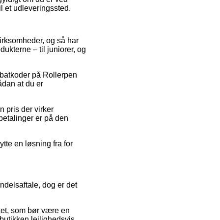
il et udleveringssted.
 virksomheder, og så har
kterne – til juniorer, og
 rabatkoder på Rollerpen
dan at du er
n pris der virker
tbetalinger er på den
tte en løsning fra for
ndelsaftale, dog er det
ket, som bør være en
 butikken lejlighedsvis