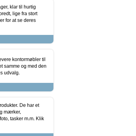
, klar til hurtig
edt, lige fra stort
er for at se deres
evere kontormøbler til
 det samme og med den
es udvalg.
rodukter. De har et
og mærker,
foto, tasker m.m. Klik