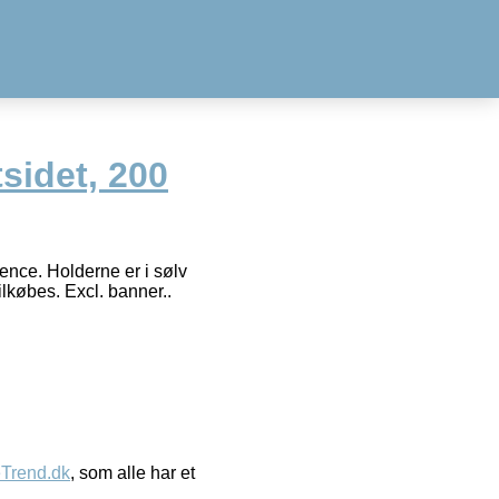
tsidet, 200
ence. Holderne er i sølv
lkøbes. Excl. banner..
eTrend.dk
, som alle har et