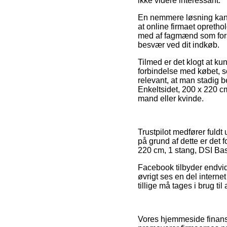
ikke videre interessant.
En nemmere løsning kan v
at online firmaet opretho
med af fagmænd som forstå
besvær ved dit indkøb.
Tilmed er det klogt at k
forbindelse med købet, s
relevant, at man stadig b
Enkeltsidet, 200 x 220 cm
mand eller kvinde.
Trustpilot medfører fuldt
på grund af dette er det f
220 cm, 1 stang, DSI Bas
Facebook tilbyder endvide
øvrigt ses en del interne
tillige må tages i brug til 
Vores hjemmeside finansi