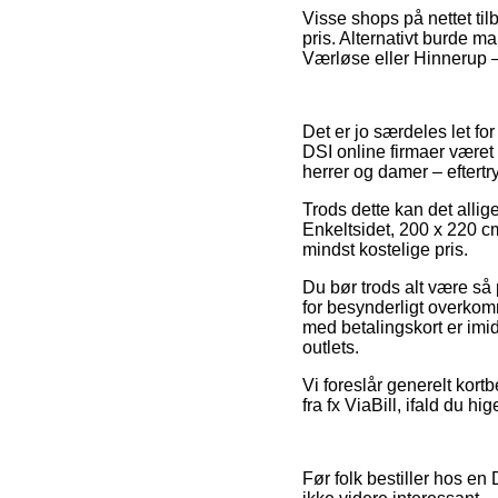
Visse shops på nettet til
pris. Alternativt burde 
Værløse eller Hinnerup – 
Det er jo særdeles let fo
DSI online firmaer været 
herrer og damer – eftert
Trods dette kan det allige
Enkeltsidet, 200 x 220 c
mindst kostelige pris.
Du bør trods alt være så 
for besynderligt overkomm
med betalingskort er imid
outlets.
Vi foreslår generelt kortb
fra fx ViaBill, ifald du h
Før folk bestiller hos en 