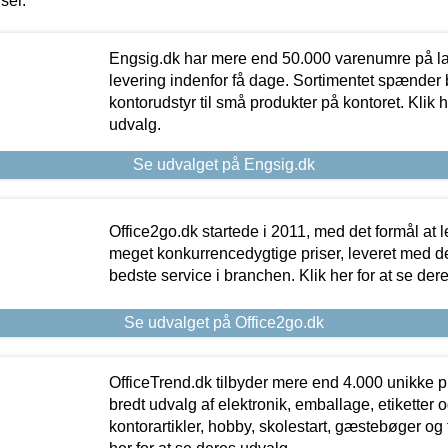
iser.
Engsig.dk har mere end 50.000 varenumre på lager
levering indenfor få dage. Sortimentet spænder br
kontorudstyr til små produkter på kontoret. Klik h
udvalg.
Se udvalget på Engsig.dk
Office2go.dk startede i 2011, med det formål at l
meget konkurrencedygtige priser, leveret med
bedste service i branchen. Klik her for at se der
Se udvalget på Office2go.dk
OfficeTrend.dk tilbyder mere end 4.000 unikke p
bredt udvalg af elektronik, emballage, etiketter 
kontorartikler, hobby, skolestart, gæstebøger og 