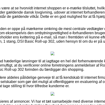
ære at se hvorvidt internet shoppen er e-mærke tilsluttet, hvilk
lder gældende dansk lovgivning, udover at internet forhandleren l
r de gældende vilkår. Dette er en god mulighed for at få hjælp,
unden er oppe på mærkerne omkring de mest centrale vedtægter 
om eksempelvis den ombytningsrettighed e-forhandleren bruger.
eholder ens kvittering på e-mail, så man i fremtiden vil kunne eft
, 1 stang, DSI Basic Roll-up 302, uden hensyn til om du er på ud
 ud hæderlige løsninger til at iagttage en hel del forhenværend
ornuftigt, at du verificerer online forretningens anmeldelser af Ro
ic Roll-up 302 forinden du færdiggør din shopping.
re aldeles pålidelige genveje til at få kendskab til internet firm
t selskaber som gør det muligt at offentliggøre en evaluering af or
at tage stilling til hvor tilfredse kunderne er.
eres af annoncer. Vi har et tæt samarbejde med diverse intern