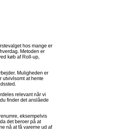
ørstevalget hos mange er
 hverdag. Metoden er
ved køb af Roll-up,
arbejder. Muligheden er
 utvivlsomt at hente
ldssted.
deles relevant når vi
 du finder det anslåede
arenumre, eksempelvis
da det beroer på at
ne nå at få varerne ud af