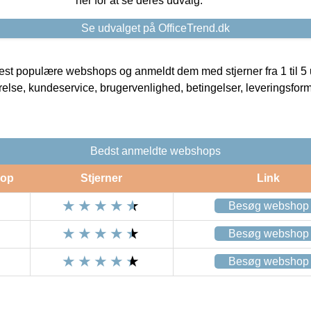
her for at se deres udvalg.
Se udvalget på OfficeTrend.dk
t populære webshops og anmeldt dem med stjerner fra 1 til 5 ud
rrelse, kundeservice, brugervenlighed, betingelser, leveringsfor
Bedst anmeldte webshops
op
Stjerner
Link
Besøg webshop
Besøg webshop
Besøg webshop