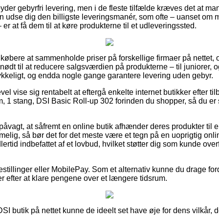
byder gebyrfri levering, men i de fleste tilfælde kræves det at m
man udse dig den billigste leveringsmanér, som ofte – uanset om
er at få dem til at køre produkterne til et udleveringssted.
r købere at sammenholde priser på forskellige firmaer på nettet, o
nødt til at reducere salgsværdien på produkterne – til juniorer, o
rykkeligt, og endda nogle gange garantere levering uden gebyr.
vel vise sig rentabelt at eftergå enkelte internet butikker efter ti
m, 1 stang, DSI Basic Roll-up 302 forinden du shopper, så du er 
påvagt, at såfremt en online butik afhænder deres produkter til
elig, så bør det for det meste være et tegn på en uoprigtig onl
lertid indbefattet af et lovbud, hvilket støtter dig som kunde ove
estillinger eller MobilePay. Som et alternativ kunne du drage ford
iger efter at klare pengene over et længere tidsrum.
DSI butik på nettet kunne de ideelt set have øje for dens vilkår, 