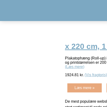
x 220 cm, 1
Plakatophæng (Roll-up) i 
og printstørrelsen er 200
(Læs mere)
1924.81
kr.
(Vis fragtpris)
Læs mere »
De mest populære websho