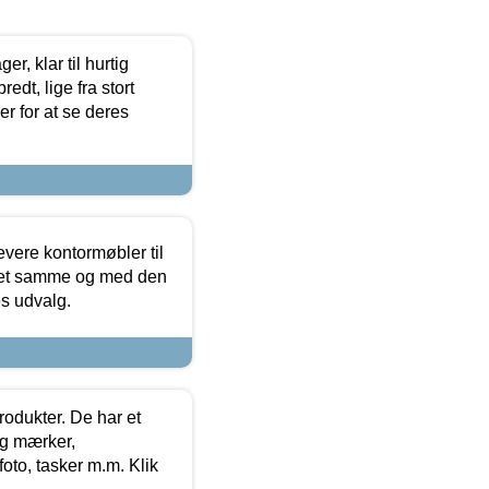
, klar til hurtig
edt, lige fra stort
er for at se deres
evere kontormøbler til
 det samme og med den
es udvalg.
rodukter. De har et
og mærker,
foto, tasker m.m. Klik