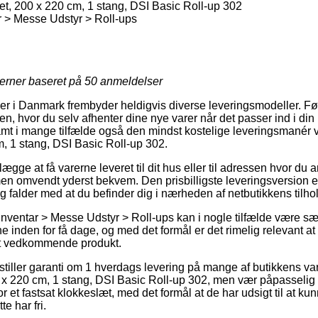
et, 200 x 220 cm, 1 stang, DSI Basic Roll-up 302
 > Messe Udstyr > Roll-ups
jerner baseret på
50
anmeldelser
ker i Danmark frembyder heldigvis diverse leveringsmodeller. F
 hvor du selv afhenter dine nye varer når det passer ind i din
samt i mange tilfælde også den mindst kostelige leveringsmanér 
m, 1 stang, DSI Basic Roll-up 302.
ge at få varerne leveret til dit hus eller til adressen hvor du 
men omvendt yderst bekvem. Den prisbilligste leveringsversion er
og falder med at du befinder dig i nærheden af netbutikkens tilho
nventar > Messe Udstyr > Roll-ups kan i nogle tilfælde være sær
e inden for få dage, og med det formål er det rimelig relevant at
et vedkommende produkt.
tiller garanti om 1 hverdags levering på mange af butikkens v
0 x 220 cm, 1 stang, DSI Basic Roll-up 302, men vær påpasselig 
r et fastsat klokkeslæt, med det formål at de har udsigt til at kun
e har fri.