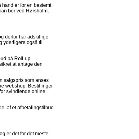
an handler for en bestemt
 man bor ved Hørsholm,
g derfor har adskillige
g yderligere også til
lbud på Roll-up,
sikret at antage den
 en salgspris som anses
ine webshop. Bestillinger
rfor svindlende online
el af et afbetalingstilbud
dog er det for det meste