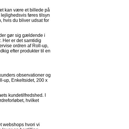
et kan være et billede på
ejlighedsvis føres tilsyn
 hvis du bliver udsat for
der gør sig gældende i
 Her er det samtidig
ervise ordren af Roll-up,
kig efter produkter til en
e kunders observationer og
ll-up, Enkeltsidet, 200 x
aets kundetilfredshed. I
dreforløbet, hvilket
et webshops hvori vi