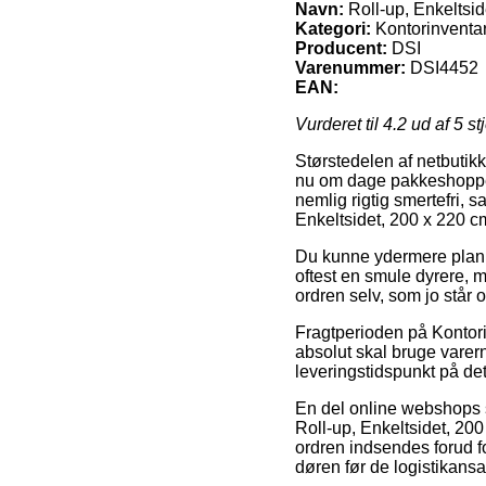
Navn:
Roll-up, Enkeltsid
Kategori:
Kontorinventar
Producent:
DSI
Varenummer:
DSI4452
EAN:
Vurderet til
4.2
ud af 5 st
Størstedelen af netbutik
nu om dage pakkeshoppen,
nemlig rigtig smertefri, 
Enkeltsidet, 200 x 220 c
Du kunne ydermere planlæg
oftest en smule dyrere, 
ordren selv, som jo står 
Fragtperioden på Kontori
absolut skal bruge varern
leveringstidspunkt på d
En del online webshops s
Roll-up, Enkeltsidet, 20
ordren indsendes forud fo
døren før de logistikansatt