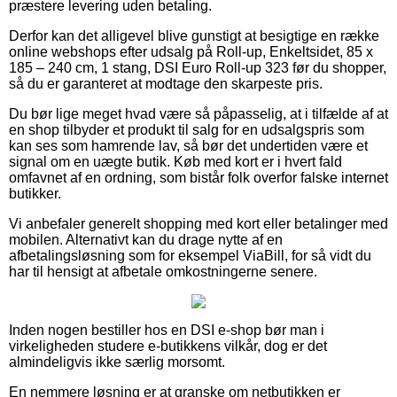
præstere levering uden betaling.
Derfor kan det alligevel blive gunstigt at besigtige en række
online webshops efter udsalg på Roll-up, Enkeltsidet, 85 x
185 – 240 cm, 1 stang, DSI Euro Roll-up 323 før du shopper,
så du er garanteret at modtage den skarpeste pris.
Du bør lige meget hvad være så påpasselig, at i tilfælde af at
en shop tilbyder et produkt til salg for en udsalgspris som
kan ses som hamrende lav, så bør det undertiden være et
signal om en uægte butik. Køb med kort er i hvert fald
omfavnet af en ordning, som bistår folk overfor falske internet
butikker.
Vi anbefaler generelt shopping med kort eller betalinger med
mobilen. Alternativt kan du drage nytte af en
afbetalingsløsning som for eksempel ViaBill, for så vidt du
har til hensigt at afbetale omkostningerne senere.
Inden nogen bestiller hos en DSI e-shop bør man i
virkeligheden studere e-butikkens vilkår, dog er det
almindeligvis ikke særlig morsomt.
En nemmere løsning er at granske om netbutikken er