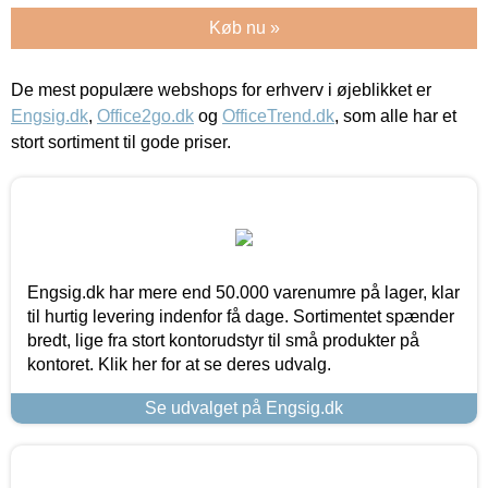
Køb nu »
De mest populære webshops for erhverv i øjeblikket er
Engsig.dk
,
Office2go.dk
og
OfficeTrend.dk
, som alle har et
stort sortiment til gode priser.
Engsig.dk har mere end 50.000 varenumre på lager, klar
til hurtig levering indenfor få dage. Sortimentet spænder
bredt, lige fra stort kontorudstyr til små produkter på
kontoret. Klik her for at se deres udvalg.
Se udvalget på Engsig.dk