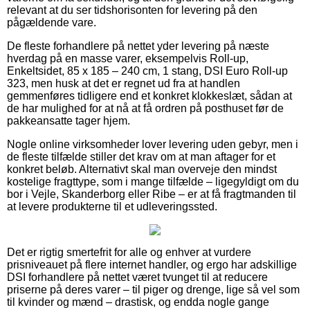
relevant at du ser tidshorisonten for levering på den
pågældende vare.
De fleste forhandlere på nettet yder levering på næste
hverdag på en masse varer, eksempelvis Roll-up,
Enkeltsidet, 85 x 185 – 240 cm, 1 stang, DSI Euro Roll-up
323, men husk at det er regnet ud fra at handlen
gemmenføres tidligere end et konkret klokkeslæt, sådan at
de har mulighed for at nå at få ordren på posthuset før de
pakkeansatte tager hjem.
Nogle online virksomheder lover levering uden gebyr, men i
de fleste tilfælde stiller det krav om at man aftager for et
konkret beløb. Alternativt skal man overveje den mindst
kostelige fragttype, som i mange tilfælde – ligegyldigt om du
bor i Vejle, Skanderborg eller Ribe – er at få fragtmanden til
at levere produkterne til et udleveringssted.
Det er rigtig smertefrit for alle og enhver at vurdere
prisniveauet på flere internet handler, og ergo har adskillige
DSI forhandlere på nettet været tvunget til at reducere
priserne på deres varer – til piger og drenge, lige så vel som
til kvinder og mænd – drastisk, og endda nogle gange