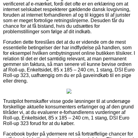
verificeret af e-mærket, fordi det ofte er en erklæring om at
internet selskabet respekterer gældende dansk lovgivning,
foruden at internet forhandleren af og til kigges til af jurister
som er meget fortrolige retningslinjerne. Desuden får du
chance for at få bistand, hvis du udsættes for
problemstillinger som følge af dit indkøb.
Foruden dette foreslåes det at du er vidende om de mest
essentielle betingelser der har indflydelse på handlen, som
for eksempel hvilken ombytningsret online butikken tilsikrer. I
relation til det er det samtidig relevant, at man permanent
gemmer sin faktura, så man senere vil kunne bevise ordren
af Roll-up, Enkeltsidet, 85 x 185 – 240 cm, 1 stang, DSI Euro
Roll-up 323, uafhængig om du er på gaveindkøb til en pige
eller dreng.
Trustpilot fremskaffer visse gode løsninger til at undersøge
forskellige aktuelle konsumenters erfaringer og af den grund
tilråder vi, at du evaluerer e-forhandlerens vurderinger af
Roll-up, Enkeltsidet, 85 x 185 – 240 cm, 1 stang, DSI Euro
Roll-up 323 forud for at du køber.
Facebook byder på ydermere ret så fortræffelige chancer for