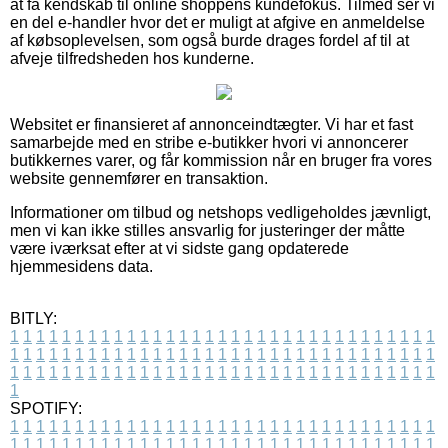
at få kendskab til online shoppens kundefokus. Tilmed ser vi
en del e-handler hvor det er muligt at afgive en anmeldelse
af købsoplevelsen, som også burde drages fordel af til at
afveje tilfredsheden hos kunderne.
Websitet er finansieret af annonceindtægter. Vi har et fast
samarbejde med en stribe e-butikker hvori vi annoncerer
butikkernes varer, og får kommission når en bruger fra vores
website gennemfører en transaktion.
Informationer om tilbud og netshops vedligeholdes jævnligt,
men vi kan ikke stilles ansvarlig for justeringer der måtte
være iværksat efter at vi sidste gang opdaterede
hjemmesidens data.
BITLY:
1
1
1
1
1
1
1
1
1
1
1
1
1
1
1
1
1
1
1
1
1
1
1
1
1
1
1
1
1
1
1
1
1
1
1
1
1
1
1
1
1
1
1
1
1
1
1
1
1
1
1
1
1
1
1
1
1
1
1
1
1
1
1
1
1
1
1
1
1
1
1
1
1
1
1
1
1
1
1
1
1
1
1
1
1
1
1
1
1
1
1
1
1
1
1
1
1
1
1
1
SPOTIFY:
1
1
1
1
1
1
1
1
1
1
1
1
1
1
1
1
1
1
1
1
1
1
1
1
1
1
1
1
1
1
1
1
1
1
1
1
1
1
1
1
1
1
1
1
1
1
1
1
1
1
1
1
1
1
1
1
1
1
1
1
1
1
1
1
1
1