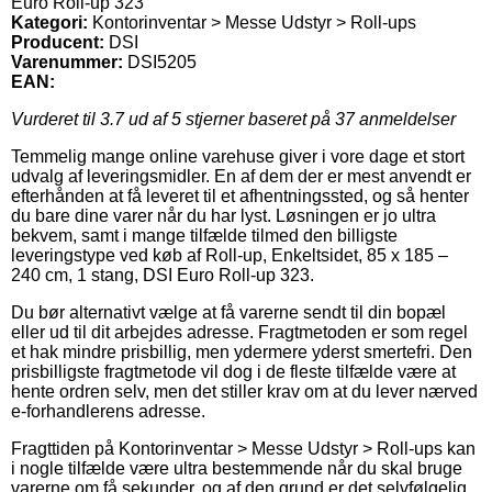
Euro Roll-up 323
Kategori:
Kontorinventar > Messe Udstyr > Roll-ups
Producent:
DSI
Varenummer:
DSI5205
EAN:
Vurderet til
3.7
ud af 5 stjerner baseret på
37
anmeldelser
Temmelig mange online varehuse giver i vore dage et stort
udvalg af leveringsmidler. En af dem der er mest anvendt er
efterhånden at få leveret til et afhentningssted, og så henter
du bare dine varer når du har lyst. Løsningen er jo ultra
bekvem, samt i mange tilfælde tilmed den billigste
leveringstype ved køb af Roll-up, Enkeltsidet, 85 x 185 –
240 cm, 1 stang, DSI Euro Roll-up 323.
Du bør alternativt vælge at få varerne sendt til din bopæl
eller ud til dit arbejdes adresse. Fragtmetoden er som regel
et hak mindre prisbillig, men ydermere yderst smertefri. Den
prisbilligste fragtmetode vil dog i de fleste tilfælde være at
hente ordren selv, men det stiller krav om at du lever nærved
e-forhandlerens adresse.
Fragttiden på Kontorinventar > Messe Udstyr > Roll-ups kan
i nogle tilfælde være ultra bestemmende når du skal bruge
varerne om få sekunder, og af den grund er det selvfølgelig