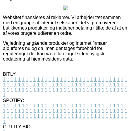
Websitet finansieres af reklamer. Vi arbejder tæt sammen
med en gruppe af internet selskaber idet vi promoverer
butikkernes produkter, og indtjener betaling i tilfælde af at en
af vores brugere udfører en ordre.
Vejledning angående produkter og internet firmaer
ajourføres nu og da, men der tages forbehold for
reguleringer der kan være foretaget siden nyligste
opdatering af hjemmesidens data.
BITLY:
1
1
1
1
1
1
1
1
1
1
1
1
1
1
1
1
1
1
1
1
1
1
1
1
1
1
1
1
1
1
1
1
1
1
1
1
1
1
1
1
1
1
1
1
1
1
1
1
1
1
1
1
1
1
1
1
1
1
1
1
1
1
1
1
1
1
1
1
1
1
1
1
1
1
1
1
1
1
1
1
1
1
1
1
1
1
1
1
1
1
1
1
1
1
1
1
1
1
1
1
SPOTIFY:
1
1
1
1
1
1
1
1
1
1
1
1
1
1
1
1
1
1
1
1
1
1
1
1
1
1
1
1
1
1
1
1
1
1
1
1
1
1
1
1
1
1
1
1
1
1
1
1
1
1
1
1
1
1
1
1
1
1
1
1
1
1
1
1
1
1
1
1
1
1
1
1
1
1
1
1
1
1
1
1
1
1
1
1
1
1
1
1
1
1
1
1
1
1
1
1
1
1
1
1
CUTTLY BIO: