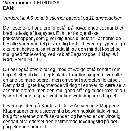
Varenummer:
FER801038
EAN:
Vurderet til
4.6
ud af 5 stjerner baseret på
12
anmeldelser
De fleste e-forhandlere foreslår på nuværende tidspunkt et
bredt udvalg af fragttyper. Et hit er for øjeblikket
pakkeshoppen, som giver dig fleksibiliteten til at hente de
bestilte varer når det passer dig bedst. Leveringstypen er jo
ekstremt bekvem, samt endda tillige den mindst kostelige
mulighed for levering ved køb af Sagsmappe, 1 klap, A4,
Rød, Ferco Nr. 103.
Du bør også afveje for og imod at vælge at få sendt til din
bopæl eller til din arbejdsplads. Fragtløsningen bliver ofte
en anelse mere pebret, men omvendt særdeles fleksibel.
Den prisbilligste fragtmetode vil dog til enhver tid være selv
at hente ordren, men den mulighed står og falder med at du
fysisk befinder dig nærved online webshoppens bopæl.
Leveringstiden på Kontorartikler > Arkivering > Mapper >
Klapmapper er jo usædvanlig betydningsfuld ifald vi har
brug for varerne om få sekunder, og herved er det virkelig
centralt at vi efterser den estimerede leveringstid på det
pågældende produkt.