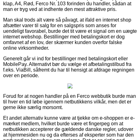
klap, A4, Rød, Ferco Nr. 103 forinden du handler, sådan at
man er tryg ved at indhente den mest attraktive pris.
Man skal trods alt være så påvagt, at ifald en internet shop
afsætter varer til salg for en salgspris som anses for
uendeligt favorabel, burde det tit være et signal om en uægte
internet webshop. Bestillinger med betalingskort er dog
omfavnet af en lov, der skærmer kunden overfor falske
online virksomheder.
Generelt går vi ind for bestillinger med betalingskort eller
MobilePay. Alternativt bør du vælge et afbetalingstilbud fra
f.eks. ViaBill, såfremt du har til hensigt at afdrage regningen
over en periode.
Forud for at nogen handler på en Ferco webbutik burde man
til hver en tid løbe igennem netbutikkens vilkår, men det er
gerne ikke særlig morsomt.
Et andet alternativ kunne være at tjekke om e-shoppen er e-
mærket medlem, hvilket burde være et fingerpeg om at
netbutikken accepterer de gældende danske regler, udover
at hjemmesiden nu og da efterses af eksperter som har den