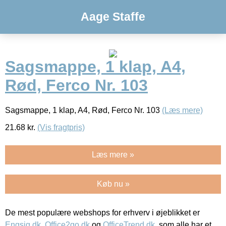
Aage Staffe
Sagsmappe, 1 klap, A4,
Rød, Ferco Nr. 103
Sagsmappe, 1 klap, A4, Rød, Ferco Nr. 103
(Læs mere)
21.68
kr.
(Vis fragtpris)
Læs mere »
Køb nu »
De mest populære webshops for erhverv i øjeblikket er
Engsig.dk
,
Office2go.dk
og
OfficeTrend.dk
, som alle har et