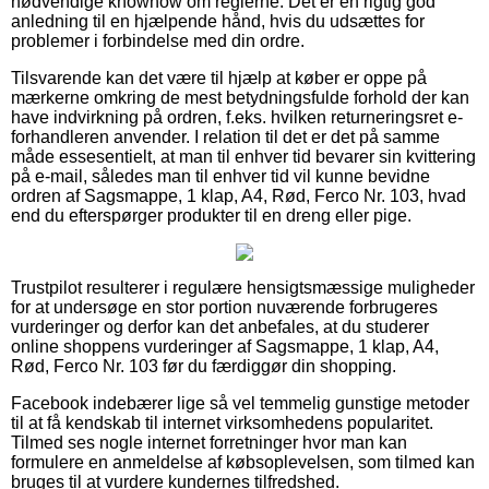
nødvendige knowhow om reglerne. Det er en rigtig god
anledning til en hjælpende hånd, hvis du udsættes for
problemer i forbindelse med din ordre.
Tilsvarende kan det være til hjælp at køber er oppe på
mærkerne omkring de mest betydningsfulde forhold der kan
have indvirkning på ordren, f.eks. hvilken returneringsret e-
forhandleren anvender. I relation til det er det på samme
måde essesentielt, at man til enhver tid bevarer sin kvittering
på e-mail, således man til enhver tid vil kunne bevidne
ordren af Sagsmappe, 1 klap, A4, Rød, Ferco Nr. 103, hvad
end du efterspørger produkter til en dreng eller pige.
Trustpilot resulterer i regulære hensigtsmæssige muligheder
for at undersøge en stor portion nuværende forbrugeres
vurderinger og derfor kan det anbefales, at du studerer
online shoppens vurderinger af Sagsmappe, 1 klap, A4,
Rød, Ferco Nr. 103 før du færdiggør din shopping.
Facebook indebærer lige så vel temmelig gunstige metoder
til at få kendskab til internet virksomhedens popularitet.
Tilmed ses nogle internet forretninger hvor man kan
formulere en anmeldelse af købsoplevelsen, som tilmed kan
bruges til at vurdere kundernes tilfredshed.