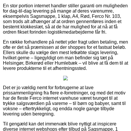
En stor portion internet handler stiller garanti om muligheden
for dag-til-dag levering på mange af deres varenumre,
eksempelvis Sagsmappe, 1 klap, A4, Rød, Ferco Nr. 103,
som trods alt afhænger af at ordren gennemføres inden et
bestemt klokkeslæt, så at de har mulighed for at nå at få
ordren fikset forinden logistikmedarbejderne får fri.
En række forhandlere på nettet yder fragt uden betaling, men
ofte er det så præmissen at der shoppes for et fastsat beløb.
Ellers skulle du vælge den mest letkøbte slags levering,
hvilket gerne – ligegyldigt om man befinder sig tæt på
Helsingør, Birkerød eller Humlebæk – vil blive at få dem til at
levere produkterne til et afhentningssted.
Det er jo vældig nemt for forbrugerne at lave
prissammenligning fra flere e-forretninger, og med det motiv
har de fleste Ferco internet varehuse været tvunget til at
trykke salgsværdien på varerne – til børn og babyer, samt til
voksne – eftertrykkeligt, og endda nogle gange tilbyde
levering uden beregning.
Til gengæld kan det immervæk blive nyttigt at inspicere
diverse internet webshops efter tilbud på Sagsmappe, 1