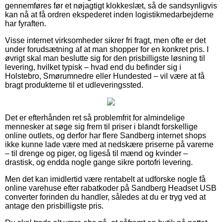
gennemføres før et nøjagtigt klokkeslæt, så de sandsynligvis
kan nå at få ordren ekspederet inden logistikmedarbejderne
har fyraften.
Visse internet virksomheder sikrer fri fragt, men ofte er det
under forudsætning af at man shopper for en konkret pris. I
øvrigt skal man beslutte sig for den prisbilligste løsning til
levering, hvilket typisk – hvad end du befinder sig i
Holstebro, Smørumnedre eller Hundested – vil være at få
bragt produkterne til et udleveringssted.
Det er efterhånden ret så problemfrit for almindelige
mennesker at søge sig frem til priser i blandt forskellige
online outlets, og derfor har flere Sandberg internet shops
ikke kunne lade være med at nedskære priserne på varerne
– til drenge og piger, og ligeså til mænd og kvinder –
drastisk, og endda nogle gange sikre portofri levering.
Men det kan imidlertid være rentabelt at udforske nogle få
online varehuse efter rabatkoder på Sandberg Headset USB
converter forinden du handler, således at du er tryg ved at
antage den prisbilligste pris.