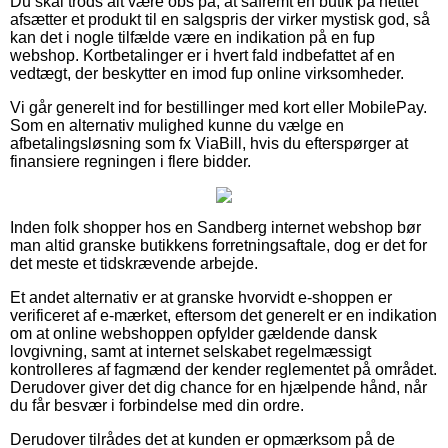
Du skal trods alt være obs på, at såfremt en butik på nettet
afsætter et produkt til en salgspris der virker mystisk god, så
kan det i nogle tilfælde være en indikation på en fup
webshop. Kortbetalinger er i hvert fald indbefattet af en
vedtægt, der beskytter en imod fup online virksomheder.
Vi går generelt ind for bestillinger med kort eller MobilePay.
Som en alternativ mulighed kunne du vælge en
afbetalingsløsning som fx ViaBill, hvis du efterspørger at
finansiere regningen i flere bidder.
Inden folk shopper hos en Sandberg internet webshop bør
man altid granske butikkens forretningsaftale, dog er det for
det meste et tidskrævende arbejde.
Et andet alternativ er at granske hvorvidt e-shoppen er
verificeret af e-mærket, eftersom det generelt er en indikation
om at online webshoppen opfylder gældende dansk
lovgivning, samt at internet selskabet regelmæssigt
kontrolleres af fagmænd der kender reglementet på området.
Derudover giver det dig chance for en hjælpende hånd, når
du får besvær i forbindelse med din ordre.
Derudover tilrådes det at kunden er opmærksom på de