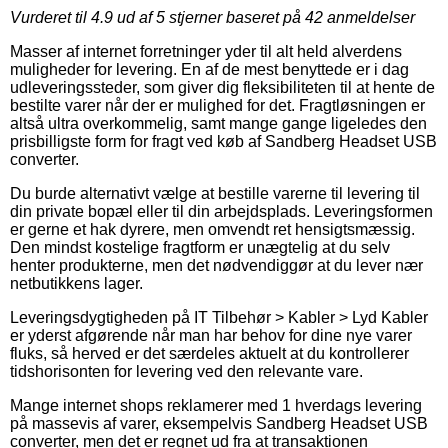
Vurderet til
4.9
ud af 5 stjerner baseret på
42
anmeldelser
Masser af internet forretninger yder til alt held alverdens
muligheder for levering. En af de mest benyttede er i dag
udleveringssteder, som giver dig fleksibiliteten til at hente de
bestilte varer når der er mulighed for det. Fragtløsningen er
altså ultra overkommelig, samt mange gange ligeledes den
prisbilligste form for fragt ved køb af Sandberg Headset USB
converter.
Du burde alternativt vælge at bestille varerne til levering til
din private bopæl eller til din arbejdsplads. Leveringsformen
er gerne et hak dyrere, men omvendt ret hensigtsmæssig.
Den mindst kostelige fragtform er unægtelig at du selv
henter produkterne, men det nødvendiggør at du lever nær
netbutikkens lager.
Leveringsdygtigheden på IT Tilbehør > Kabler > Lyd Kabler
er yderst afgørende når man har behov for dine nye varer
fluks, så herved er det særdeles aktuelt at du kontrollerer
tidshorisonten for levering ved den relevante vare.
Mange internet shops reklamerer med 1 hverdags levering
på massevis af varer, eksempelvis Sandberg Headset USB
converter, men det er regnet ud fra at transaktionen