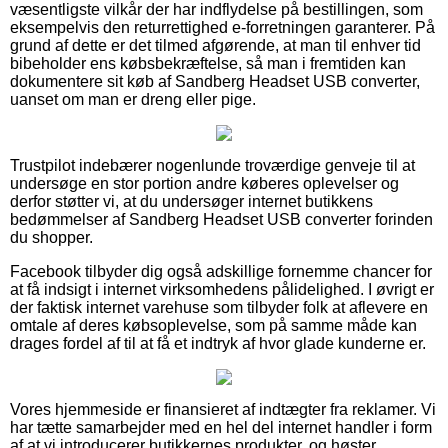
væsentligste vilkår der har indflydelse på bestillingen, som
eksempelvis den returrettighed e-forretningen garanterer. På
grund af dette er det tilmed afgørende, at man til enhver tid
bibeholder ens købsbekræftelse, så man i fremtiden kan
dokumentere sit køb af Sandberg Headset USB converter,
uanset om man er dreng eller pige.
Trustpilot indebærer nogenlunde troværdige genveje til at
undersøge en stor portion andre køberes oplevelser og
derfor støtter vi, at du undersøger internet butikkens
bedømmelser af Sandberg Headset USB converter forinden
du shopper.
Facebook tilbyder dig også adskillige fornemme chancer for
at få indsigt i internet virksomhedens pålidelighed. I øvrigt er
der faktisk internet varehuse som tilbyder folk at aflevere en
omtale af deres købsoplevelse, som på samme måde kan
drages fordel af til at få et indtryk af hvor glade kunderne er.
Vores hjemmeside er finansieret af indtægter fra reklamer. Vi
har tætte samarbejder med en hel del internet handler i form
af at vi introducerer butikkernes produkter, og høster