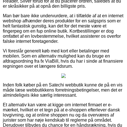
Reader, Silver forud for at du placerer ordren, således at du
er skråsikker på at opnå den billigste pris.
Man bør bare ikke undervurdere, at i tilfælde af at en internet
webshop afhænder deres produkter for en salgspris som er
helt fantastisk gunstig, kan det for det meste være et
fingerpeg om en fup online butik. Kortbestillinger er dog
omfattet af en lovbestemmelse, hvilket assisterer os overfor
falske internet foretagender.
Vi foreslår generelt køb med kort eller betalinger med
mobilen. Som en alternativ mulighed kan du bruge en
afdragsordning fra fx ViaBill, hvis du har i sinde at finansiere
regningen over et længere tidsrum.
Inden folk køber på en Satechi webbutik kunne de på en vis
måde læse webbutikkens forretningsbetingelser, men det er
almindeligvis ikke særlig interessant.
Et alternativ kan være at kigge om internet firmaet er e-
mærket, hvilket er et tegn på at e-shoppen efterlever dansk
lovgivning, og at online shoppen nu og da overværes af
jurister som har nøje kendskab til reglerne på området.
Derudover tilbydes du chance for en håndsrækning, hvis du