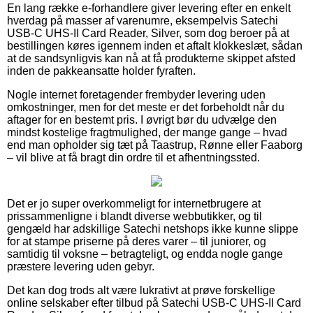
En lang række e-forhandlere giver levering efter en enkelt
hverdag på masser af varenumre, eksempelvis Satechi
USB-C UHS-II Card Reader, Silver, som dog beroer på at
bestillingen køres igennem inden et aftalt klokkeslæt, sådan
at de sandsynligvis kan nå at få produkterne skippet afsted
inden de pakkeansatte holder fyraften.
Nogle internet foretagender frembyder levering uden
omkostninger, men for det meste er det forbeholdt når du
aftager for en bestemt pris. I øvrigt bør du udvælge den
mindst kostelige fragtmulighed, der mange gange – hvad
end man opholder sig tæt på Taastrup, Rønne eller Faaborg
– vil blive at få bragt din ordre til et afhentningssted.
Det er jo super overkommeligt for internetbrugere at
prissammenligne i blandt diverse webbutikker, og til
gengæld har adskillige Satechi netshops ikke kunne slippe
for at stampe priserne på deres varer – til juniorer, og
samtidig til voksne – betragteligt, og endda nogle gange
præstere levering uden gebyr.
Det kan dog trods alt være lukrativt at prøve forskellige
online selskaber efter tilbud på Satechi USB-C UHS-II Card