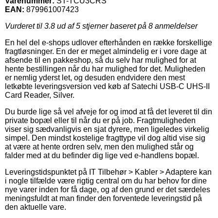
Varenummer:
ST-TCU3CRS
EAN:
879961007423
Vurderet til
3.8
ud af 5 stjerner baseret på
8
anmeldelser
En hel del e-shops udlover efterhånden en række forskellige
fragtløsninger. En der er meget almindelig er i vore dage at
afsende til en pakkeshop, så du selv har mulighed for at
hente bestillingen når du har mulighed for det. Muligheden
er nemlig yderst let, og desuden endvidere den mest
letkøbte leveringsversion ved køb af Satechi USB-C UHS-II
Card Reader, Silver.
Du burde lige så vel afveje for og imod at få det leveret til din
private bopæl eller til når du er på job. Fragtmuligheden
viser sig sædvanligvis en sjat dyrere, men ligeledes virkelig
simpel. Den mindst kostelige fragttype vil dog altid vise sig
at være at hente ordren selv, men den mulighed står og
falder med at du befinder dig lige ved e-handlens bopæl.
Leveringstidspunktet på IT Tilbehør > Kabler > Adaptere kan
i nogle tilfælde være rigtig central om du har behov for dine
nye varer inden for få dage, og af den grund er det særdeles
meningsfuldt at man finder den forventede leveringstid på
den aktuelle vare.