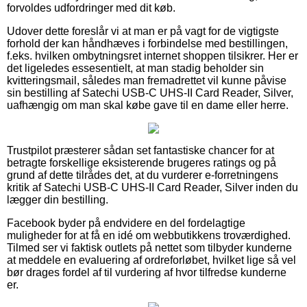
forvoldes udfordringer med dit køb.
Udover dette foreslår vi at man er på vagt for de vigtigste
forhold der kan håndhæves i forbindelse med bestillingen,
f.eks. hvilken ombytningsret internet shoppen tilsikrer. Her er
det ligeledes essesentielt, at man stadig beholder sin
kvitteringsmail, således man fremadrettet vil kunne påvise
sin bestilling af Satechi USB-C UHS-II Card Reader, Silver,
uafhængig om man skal købe gave til en dame eller herre.
Trustpilot præsterer sådan set fantastiske chancer for at
betragte forskellige eksisterende brugeres ratings og på
grund af dette tilrådes det, at du vurderer e-forretningens
kritik af Satechi USB-C UHS-II Card Reader, Silver inden du
lægger din bestilling.
Facebook byder på endvidere en del fordelagtige
muligheder for at få en idé om webbutikkens troværdighed.
Tilmed ser vi faktisk outlets på nettet som tilbyder kunderne
at meddele en evaluering af ordreforløbet, hvilket lige så vel
bør drages fordel af til vurdering af hvor tilfredse kunderne
er.