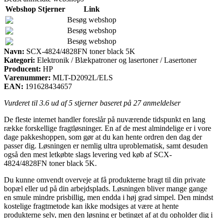
Webshop
Stjerner
Link
Besøg webshop
Besøg webshop
Besøg webshop
Navn:
SCX-4824/4828FN toner black 5K
Kategori:
Elektronik / Blækpatroner og lasertoner / Lasertoner
Producent:
HP
Varenummer:
MLT-D2092L/ELS
EAN:
191628434657
Vurderet til
3.6
ud af 5 stjerner baseret på
27
anmeldelser
De fleste internet handler foreslår på nuværende tidspunkt en lang
række forskellige fragtløsninger. En af de mest almindelige er i vore
dage pakkeshoppen, som gør at du kan hente ordren den dag der
passer dig. Løsningen er nemlig ultra uproblematisk, samt desuden
også den mest letkøbte slags levering ved køb af SCX-
4824/4828FN toner black 5K.
Du kunne omvendt overveje at få produkterne bragt til din private
bopæl eller ud på din arbejdsplads. Løsningen bliver mange gange
en smule mindre prisbillig, men endda i høj grad simpel. Den mindst
kostelige fragtmetode kan ikke modsiges at være at hente
produkterne selv, men den løsning er betinget af at du opholder dig i