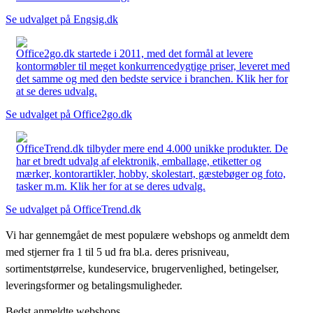
Se udvalget på Engsig.dk
Office2go.dk startede i 2011, med det formål at levere
kontormøbler til meget konkurrencedygtige priser, leveret med
det samme og med den bedste service i branchen. Klik her for
at se deres udvalg.
Se udvalget på Office2go.dk
OfficeTrend.dk tilbyder mere end 4.000 unikke produkter. De
har et bredt udvalg af elektronik, emballage, etiketter og
mærker, kontorartikler, hobby, skolestart, gæstebøger og foto,
tasker m.m. Klik her for at se deres udvalg.
Se udvalget på OfficeTrend.dk
Vi har gennemgået de mest populære webshops og anmeldt dem
med stjerner fra 1 til 5 ud fra bl.a. deres prisniveau,
sortimentstørrelse, kundeservice, brugervenlighed, betingelser,
leveringsformer og betalingsmuligheder.
Bedst anmeldte webshops