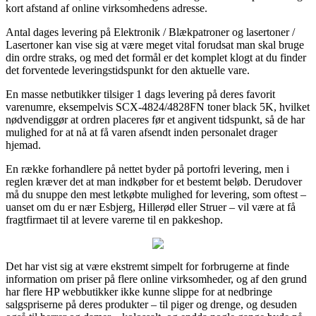
kort afstand af online virksomhedens adresse.
Antal dages levering på Elektronik / Blækpatroner og lasertoner /
Lasertoner kan vise sig at være meget vital forudsat man skal bruge
din ordre straks, og med det formål er det komplet klogt at du finder
det forventede leveringstidspunkt for den aktuelle vare.
En masse netbutikker tilsiger 1 dags levering på deres favorit
varenumre, eksempelvis SCX-4824/4828FN toner black 5K, hvilket
nødvendiggør at ordren placeres før et angivent tidspunkt, så de har
mulighed for at nå at få varen afsendt inden personalet drager
hjemad.
En række forhandlere på nettet byder på portofri levering, men i
reglen kræver det at man indkøber for et bestemt beløb. Derudover
må du snuppe den mest letkøbte mulighed for levering, som oftest –
uanset om du er nær Esbjerg, Hillerød eller Struer – vil være at få
fragtfirmaet til at levere varerne til en pakkeshop.
Det har vist sig at være ekstremt simpelt for forbrugerne at finde
information om priser på flere online virksomheder, og af den grund
har flere HP webbutikker ikke kunne slippe for at nedbringe
salgspriserne på deres produkter – til piger og drenge, og desuden