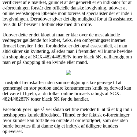
verificeret af e-mærket, grundet at det generelt er en indikator for at
e-forretningen forstår den officielle danske lovgivning, udover at
online webshoppen løbende monitoreres af specialister der er inde i
lovgivningen. Derudover giver det dig mulighed for at få assistance,
hvis du får besvær i forbindelse med din ordre.
Udover dette er det klogt at man er klar over de mest aktuelle
vedtægter gældende for købet, f.eks. den ombytningsret internet
firmaet benytter. I den forbindelse er det også essesentielt, at man
altid sikrer sin kvittering, således man i fremtiden vil kunne bevidne
sin shopping af SCX-4824/4828FN toner black 5K, uafhængig om
man er på shopping til en kvinde eller mand.
Trustpilot fremskaffer uden sammenligning sikre genveje til at
gennemgå en stor portion andre konsumenters kritik og derved kan
det være til hjælp, at du tolker online firmaets ratings af SCX-
4824/4828FN toner black 5K før du handler.
Facebook yder lige så vel sådan set fine metoder til at få et kig ind i
netshoppens kundetilfredshed. Tilmed er der faktisk e-forretninger
hvor kunder kan forfatte en omtale af ordreforløbet, som desuden
burde benyttes til at danne dig et indtryk af tidligere kunders
oplevelser.