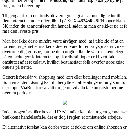
også til herrer og damer – kolossalt, og endda nogle gange byde på
fragt uden beregning.
Til gengæld kan det trods alt være gunstigt at sammenligne indtil
flere internet handler efter tilbud på SCX-4824/4828FN toner black
5K inden du gennemfører din handel, sådan at man er sikker på at få
fat i den laveste pris.
Man bør ikke desto mindre være årvågen med, at i tilfælde af at en
forhandler på nettet markedsfører en vare for en salgspris der virker
overordentlig gunstig, kunne det i nogle tilfælde være et kendetegn
på en bedragerisk internet shop. Kortbestillinger er i hvert fald
omsluttet af et regulativ, hvilket begunstiger folk overfor uoprigtige
outlets på nettet.
Generelt foreslår vi shopping med kort eller betalinger med mobilen.
Som en anden løsning kan du benytte en afbetalingsordning som for
eksempel ViaBill, for så vidt du gerne vil afbetale omkostningerne
over en periode.
Inden nogen bestiller hos en HP e-handler kan de i reglen gennemse
butikkens handelsaftale, det er dog i reglen et omfattende arbejde.
Et alternativt forslag kan derfor være at tjekke om online shoppen er