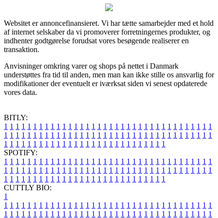
Websitet er annoncefinansieret. Vi har tætte samarbejder med et hold
af internet selskaber da vi promoverer forretningernes produkter, og
indhenter godtgørelse forudsat vores besøgende realiserer en
transaktion.
Anvisninger omkring varer og shops på nettet i Danmark
understøttes fra tid til anden, men man kan ikke stille os ansvarlig for
modifikationer der eventuelt er iværksat siden vi senest opdaterede
vores data.
BITLY:
1
1
1
1
1
1
1
1
1
1
1
1
1
1
1
1
1
1
1
1
1
1
1
1
1
1
1
1
1
1
1
1
1
1
1
1
1
1
1
1
1
1
1
1
1
1
1
1
1
1
1
1
1
1
1
1
1
1
1
1
1
1
1
1
1
1
1
1
1
1
1
1
1
1
1
1
1
1
1
1
1
1
1
1
1
1
1
1
1
1
1
1
1
1
1
1
1
1
1
1
SPOTIFY:
1
1
1
1
1
1
1
1
1
1
1
1
1
1
1
1
1
1
1
1
1
1
1
1
1
1
1
1
1
1
1
1
1
1
1
1
1
1
1
1
1
1
1
1
1
1
1
1
1
1
1
1
1
1
1
1
1
1
1
1
1
1
1
1
1
1
1
1
1
1
1
1
1
1
1
1
1
1
1
1
1
1
1
1
1
1
1
1
1
1
1
1
1
1
1
1
1
1
1
1
CUTTLY BIO:
1
1
1
1
1
1
1
1
1
1
1
1
1
1
1
1
1
1
1
1
1
1
1
1
1
1
1
1
1
1
1
1
1
1
1
1
1
1
1
1
1
1
1
1
1
1
1
1
1
1
1
1
1
1
1
1
1
1
1
1
1
1
1
1
1
1
1
1
1
1
1
1
1