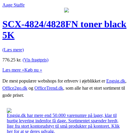
Aage Staffe
SCX-4824/4828FN toner black
5K
(Læs mere)
776.25
kr.
(Vis fragtpris)
Læs mere »
Køb nu »
De mest populære webshops for erhverv i øjeblikket er
Engsig.dk
,
Office2go.dk
og
OfficeTrend.dk
, som alle har et stort sortiment til
gode priser.
Engsig.dk har mere end 50.000 varenumre på lager, klar til
hurtig levering indenfor få dage. Sortimentet spænder bredt,
lige fra stort kontorudstyr til små produkter på kontoret. Klik
her for at se deres udvalg.