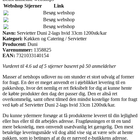
Webshop
Stjerner
Link
Besøg webshop
Besøg webshop
Besøg webshop
Navn:
Servietter Duni 2-lags hvid 33cm 1200stk/kar
Kategori:
Køkken og Catering / Servietter
Producent:
Duni
Varenummer:
1358825
EAN:
7321033140154
Vurderet til
4.6
ud af 5 stjerner baseret på
50
anmeldelser
Masser af netshops udlover nu om stunder et stort udvalg af former
for fragt. En der er meget anvendt er i øjeblikket levering til en
pakkeshop, hvor det nemlig er ret fleksibelt for dig at kunne hente
de købte produkter den dag der passer dig. Den er altså ret
overkommelig, samt oftest tilmed den mindst kostelige form for fragt
ved køb af Servietter Duni 2-lags hvid 33cm 1200stk/kar.
Du kunne ydermere forsøge at få produkterne leveret til din lejlighed
eller hus eller til dit arbejdes adresse. Fragtløsningen er tit en tand
mere bekostelig, men omvendt usædvanlig let gængelig. Den mest
betalelige leveringsmåde vil dog altid vise sig at være selv at hente
pakken, som jo betinges af at du er nærved e-butikkens adresse.