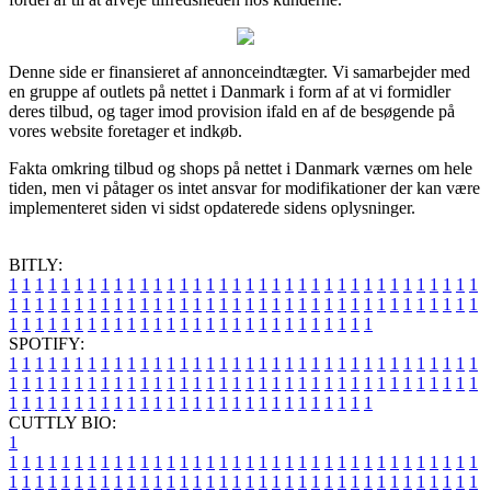
Denne side er finansieret af annonceindtægter. Vi samarbejder med
en gruppe af outlets på nettet i Danmark i form af at vi formidler
deres tilbud, og tager imod provision ifald en af de besøgende på
vores website foretager et indkøb.
Fakta omkring tilbud og shops på nettet i Danmark værnes om hele
tiden, men vi påtager os intet ansvar for modifikationer der kan være
implementeret siden vi sidst opdaterede sidens oplysninger.
BITLY:
1
1
1
1
1
1
1
1
1
1
1
1
1
1
1
1
1
1
1
1
1
1
1
1
1
1
1
1
1
1
1
1
1
1
1
1
1
1
1
1
1
1
1
1
1
1
1
1
1
1
1
1
1
1
1
1
1
1
1
1
1
1
1
1
1
1
1
1
1
1
1
1
1
1
1
1
1
1
1
1
1
1
1
1
1
1
1
1
1
1
1
1
1
1
1
1
1
1
1
1
SPOTIFY:
1
1
1
1
1
1
1
1
1
1
1
1
1
1
1
1
1
1
1
1
1
1
1
1
1
1
1
1
1
1
1
1
1
1
1
1
1
1
1
1
1
1
1
1
1
1
1
1
1
1
1
1
1
1
1
1
1
1
1
1
1
1
1
1
1
1
1
1
1
1
1
1
1
1
1
1
1
1
1
1
1
1
1
1
1
1
1
1
1
1
1
1
1
1
1
1
1
1
1
1
CUTTLY BIO:
1
1
1
1
1
1
1
1
1
1
1
1
1
1
1
1
1
1
1
1
1
1
1
1
1
1
1
1
1
1
1
1
1
1
1
1
1
1
1
1
1
1
1
1
1
1
1
1
1
1
1
1
1
1
1
1
1
1
1
1
1
1
1
1
1
1
1
1
1
1
1
1
1