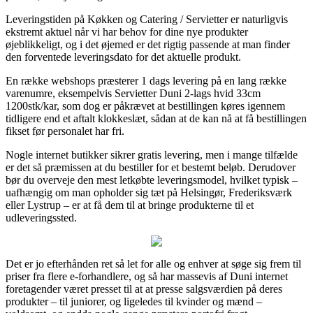
Leveringstiden på Køkken og Catering / Servietter er naturligvis
ekstremt aktuel når vi har behov for dine nye produkter
øjeblikkeligt, og i det øjemed er det rigtig passende at man finder
den forventede leveringsdato for det aktuelle produkt.
En række webshops præsterer 1 dags levering på en lang række
varenumre, eksempelvis Servietter Duni 2-lags hvid 33cm
1200stk/kar, som dog er påkrævet at bestillingen køres igennem
tidligere end et aftalt klokkeslæt, sådan at de kan nå at få bestillingen
fikset før personalet har fri.
Nogle internet butikker sikrer gratis levering, men i mange tilfælde
er det så præmissen at du bestiller for et bestemt beløb. Derudover
bør du overveje den mest letkøbte leveringsmodel, hvilket typisk –
uafhængig om man opholder sig tæt på Helsingør, Frederiksværk
eller Lystrup – er at få dem til at bringe produkterne til et
udleveringssted.
Det er jo efterhånden ret så let for alle og enhver at søge sig frem til
priser fra flere e-forhandlere, og så har massevis af Duni internet
foretagender været presset til at at presse salgsværdien på deres
produkter – til juniorer, og ligeledes til kvinder og mænd –