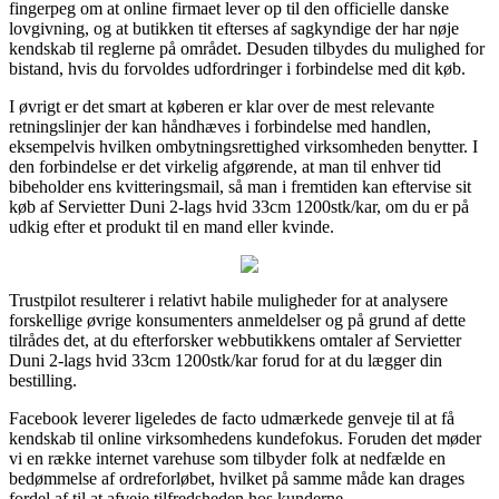
fingerpeg om at online firmaet lever op til den officielle danske
lovgivning, og at butikken tit efterses af sagkyndige der har nøje
kendskab til reglerne på området. Desuden tilbydes du mulighed for
bistand, hvis du forvoldes udfordringer i forbindelse med dit køb.
I øvrigt er det smart at køberen er klar over de mest relevante
retningslinjer der kan håndhæves i forbindelse med handlen,
eksempelvis hvilken ombytningsrettighed virksomheden benytter. I
den forbindelse er det virkelig afgørende, at man til enhver tid
bibeholder ens kvitteringsmail, så man i fremtiden kan eftervise sit
køb af Servietter Duni 2-lags hvid 33cm 1200stk/kar, om du er på
udkig efter et produkt til en mand eller kvinde.
Trustpilot resulterer i relativt habile muligheder for at analysere
forskellige øvrige konsumenters anmeldelser og på grund af dette
tilrådes det, at du efterforsker webbutikkens omtaler af Servietter
Duni 2-lags hvid 33cm 1200stk/kar forud for at du lægger din
bestilling.
Facebook leverer ligeledes de facto udmærkede genveje til at få
kendskab til online virksomhedens kundefokus. Foruden det møder
vi en række internet varehuse som tilbyder folk at nedfælde en
bedømmelse af ordreforløbet, hvilket på samme måde kan drages
fordel af til at afveje tilfredsheden hos kunderne.