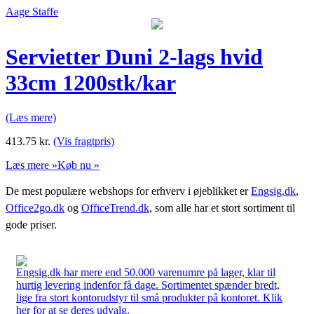
Aage Staffe
Servietter Duni 2-lags hvid
33cm 1200stk/kar
(Læs mere)
413.75
kr.
(Vis fragtpris)
Læs mere »
Køb nu »
De mest populære webshops for erhverv i øjeblikket er
Engsig.dk
,
Office2go.dk
og
OfficeTrend.dk
, som alle har et stort sortiment til
gode priser.
Engsig.dk har mere end 50.000 varenumre på lager, klar til
hurtig levering indenfor få dage. Sortimentet spænder bredt,
lige fra stort kontorudstyr til små produkter på kontoret. Klik
her for at se deres udvalg.