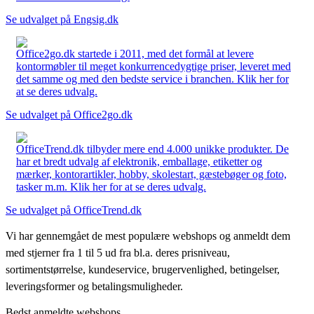
Se udvalget på Engsig.dk
Office2go.dk startede i 2011, med det formål at levere
kontormøbler til meget konkurrencedygtige priser, leveret med
det samme og med den bedste service i branchen. Klik her for
at se deres udvalg.
Se udvalget på Office2go.dk
OfficeTrend.dk tilbyder mere end 4.000 unikke produkter. De
har et bredt udvalg af elektronik, emballage, etiketter og
mærker, kontorartikler, hobby, skolestart, gæstebøger og foto,
tasker m.m. Klik her for at se deres udvalg.
Se udvalget på OfficeTrend.dk
Vi har gennemgået de mest populære webshops og anmeldt dem
med stjerner fra 1 til 5 ud fra bl.a. deres prisniveau,
sortimentstørrelse, kundeservice, brugervenlighed, betingelser,
leveringsformer og betalingsmuligheder.
Bedst anmeldte webshops