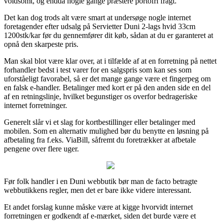
voldsomt, og endda nogle gange præstere portofri fragt.
Det kan dog trods alt være smart at undersøge nogle internet
foretagender efter udsalg på Servietter Duni 2-lags hvid 33cm
1200stk/kar før du gennemfører dit køb, sådan at du er garanteret at
opnå den skarpeste pris.
Man skal blot være klar over, at i tilfælde af at en forretning på nettet
forhandler bedst i test varer for en salgspris som kan ses som
uforståeligt favorabel, så er det mange gange være et fingerpeg om
en falsk e-handler. Betalinger med kort er på den anden side en del
af en retningslinje, hvilket begunstiger os overfor bedrageriske
internet forretninger.
Generelt slår vi et slag for kortbestillinger eller betalinger med
mobilen. Som en alternativ mulighed bør du benytte en løsning på
afbetaling fra f.eks. ViaBill, såfremt du foretrækker at afbetale
pengene over flere uger.
Før folk handler i en Duni webbutik bør man de facto betragte
webbutikkens regler, men det er bare ikke videre interessant.
Et andet forslag kunne måske være at kigge hvorvidt internet
forretningen er godkendt af e-mærket, siden det burde være et