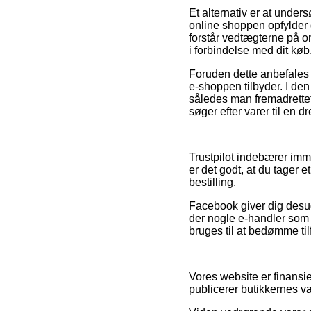
Et alternativ er at under
online shoppen opfylder d
forstår vedtægterne på o
i forbindelse med dit køb
Foruden dette anbefales 
e-shoppen tilbyder. I de
således man fremadrettet 
søger efter varer til en dr
Trustpilot indebærer imm
er det godt, at du tager 
bestilling.
Facebook giver dig desude
der nogle e-handler som g
bruges til at bedømme ti
Vores website er finansi
publicerer butikkernes v