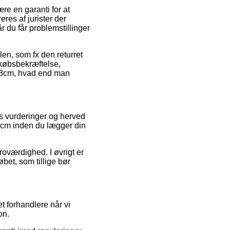
re en garanti for at
res af jurister der
 du får problemstillinger
en, som fx den returret
 købsbekræftelse,
d 33cm, hvad end man
es vurderinger og herved
 33cm inden du lægger din
roværdighed. I øvrigt er
bet, som tillige bør
t forhandlere når vi
on.