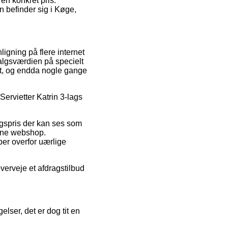
 en konkret pris.
n befinder sig i Køge,
igning på flere internet
salgsværdien på specielt
igt, og endda nogle gange
 Servietter Katrin 3-lags
lgspris der kan ses som
line webshop.
er overfor uærlige
verveje et afdragstilbud
lser, det er dog tit en