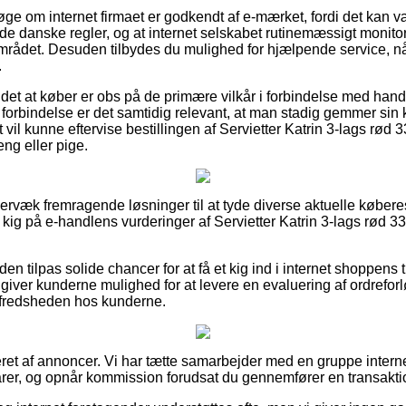
søge om internet firmaet er godkendt af e-mærket, fordi det kan væ
e danske regler, og at internet selskabet rutinemæssigt monitore
mrådet. Desuden tilbydes du mulighed for hjælpende service, når
.
det at køber er obs på de primære vilkår i forbindelse med handl
n forbindelse er det samtidig relevant, at man stadig gemmer sin
vil kunne eftervise bestillingen af Servietter Katrin 3-lags rø
eng eller pige.
ervæk fremragende løsninger til at tyde diverse aktuelle køber
et kig på e-handlens vurderinger af Servietter Katrin 3-lags rød
n tilpas solide chancer for at få et kig ind i internet shoppens t
iver kunderne mulighed for at levere en evaluering af ordreforlø
lfredsheden hos kunderne.
eret af annoncer. Vi har tætte samarbejder med en gruppe interne
arer, og opnår kommission forudsat du gennemfører en transakti