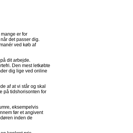
t mange er for
når det passer dig.
smanér ved køb af
 på dit arbejde.
rtefri. Den mest letkøbte
nder dig lige ved online
e af at vi står og skal
e på tidshorisonten for
numre, eksempelvis
gennem før et angivent
f døren inden de