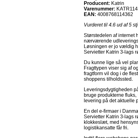
Producent:
Katrin
Varenummer:
KATR114
EAN:
4008768114362
Vurderet til
4.6
ud af 5 st
Størstedelen af internet h
nærværende udleveringsste
Løsningen er jo vældig h
Servietter Katrin 3-lags 
Du kunne lige så vel plan
Fragttypen viser sig af o
fragtform vil dog i de fl
shoppens tilholdssted.
Leveringsdygtigheden på K
bruge produkterne fluks, 
levering på det aktuelle 
En del e-firmaer i Danma
Servietter Katrin 3-lags 
klokkeslæt, med hensynsta
logistikansatte får fri.