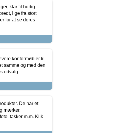
, klar til hurtig
edt, lige fra stort
er for at se deres
evere kontormøbler til
 det samme og med den
es udvalg.
rodukter. De har et
og mærker,
foto, tasker m.m. Klik