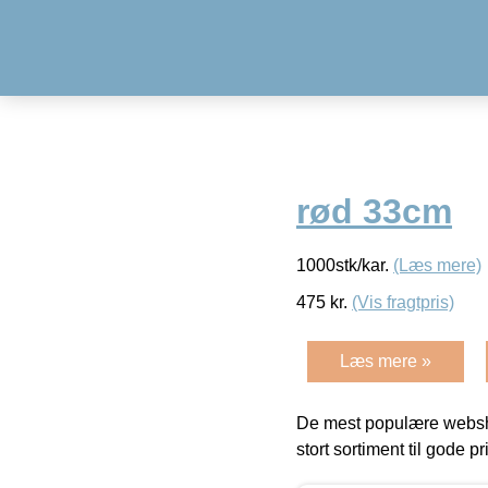
rød 33cm
1000stk/kar.
(Læs mere)
475
kr.
(Vis fragtpris)
Læs mere »
De mest populære websho
stort sortiment til gode pr