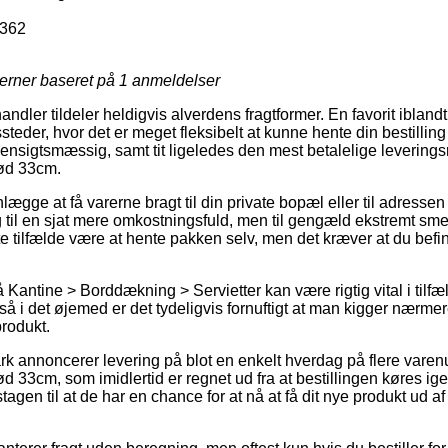
362
jerner baseret på
1
anmeldelser
andler tildeler heldigvis alverdens fragtformer. En favorit ibland
der, hvor det er meget fleksibelt at kunne hente din bestilling 
ensigtsmæssig, samt tit ligeledes den mest betalelige levering
rød 33cm.
lægge at få varerne bragt til din private bopæl eller til adressen
g til en sjat mere omkostningsfuld, men til gengæld ekstremt sme
este tilfælde være at hente pakken selv, men det kræver at du befi
antine > Borddækning > Servietter kan være rigtig vital i tilfæld
så i det øjemed er det tydeligvis fornuftigt at man kigger nærmer
produkt.
rk annoncerer levering på blot en enkelt hverdag på flere vare
rød 33cm, som imidlertid er regnet ud fra at bestillingen køres i
gen til at de har en chance for at nå at få dit nye produkt ud a