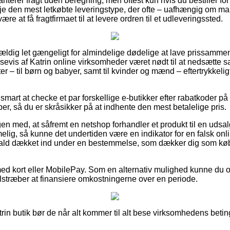
anterer fragt uden beregning, men oftest kun hvis du bestiller for
eje den mest letkøbte leveringstype, der ofte – uafhængig om ma
ære at få fragtfirmaet til at levere ordren til et udleveringssted.
vældig let gængeligt for almindelige dødelige at lave prissammenl
sevis af Katrin online virksomheder været nødt til at nedsætte 
ter – til børn og babyer, samt til kvinder og mænd – eftertrykkel
 smart at checke et par forskellige e-butikker efter rabatkoder på
r, så du er skråsikker på at indhente den mest betalelige pris.
en med, at såfremt en netshop forhandler et produkt til en udsa
lig, så kunne det undertiden være en indikator for en falsk on
t fald dækket ind under en bestemmelse, som dækker dig som køb
 med kort eller MobilePay. Som en alternativ mulighed kunne du o
 tilstræber at finansiere omkostningerne over en periode.
rin butik bør de når alt kommer til alt bese virksomhedens betinge