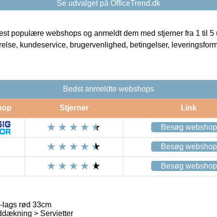
Se udvalget på OfficeTrend.dk
t populære webshops og anmeldt dem med stjerner fra 1 til 5 ud
rrelse, kundeservice, brugervenlighed, betingelser, leveringsfor
Bedst anmeldte webshops
hop
Stjerner
Link
Besøg webshop
Besøg webshop
Besøg webshop
3-lags rød 33cm
dækning > Servietter