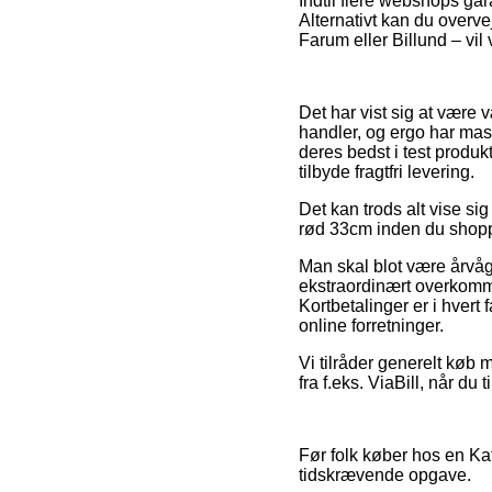
Indtil flere webshops gar
Alternativt kan du overv
Farum eller Billund – vil v
Det har vist sig at være 
handler, og ergo har mas
deres bedst i test produk
tilbyde fragtfri levering.
Det kan trods alt vise sig
rød 33cm inden du shoppe
Man skal blot være årvåg
ekstraordinært overkomme
Kortbetalinger er i hver
online forretninger.
Vi tilråder generelt køb
fra f.eks. ViaBill, når du
Før folk køber hos en Kat
tidskrævende opgave.