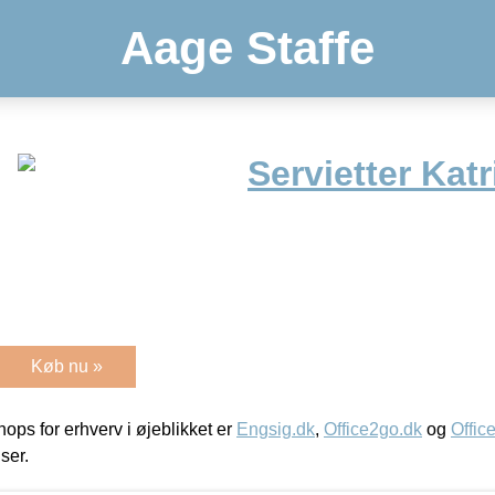
Aage Staffe
Servietter Katr
Køb nu »
ps for erhverv i øjeblikket er
Engsig.dk
,
Office2go.dk
og
Offic
iser.