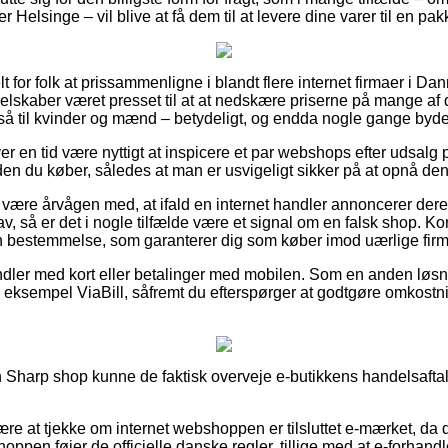
Helsinge – vil blive at få dem til at levere dine varer til en pa
 for folk at prissammenligne i blandt flere internet firmaer i D
lskaber været presset til at at nedskære priserne på mange af de
å til kvinder og mænd – betydeligt, og endda nogle gange byde
hver en tid være nyttigt at inspicere et par webshops efter udsa
en du køber, således at man er usvigeligt sikker på at opnå den 
ære årvågen med, at ifald en internet handler annoncerer deres
v, så er det i nogle tilfælde være et signal om en falsk shop. Kor
n bestemmelse, som garanterer dig som køber imod uærlige firma
ndler med kort eller betalinger med mobilen. Som en anden løs
r eksempel ViaBill, såfremt du efterspørger at godtgøre omkostni
n Sharp shop kunne de faktisk overveje e-butikkens handelsaftal
være at tjekke om internet webshoppen er tilsluttet e-mærket, da
shoppen føjer de officielle danske regler, tillige med at e-forhan