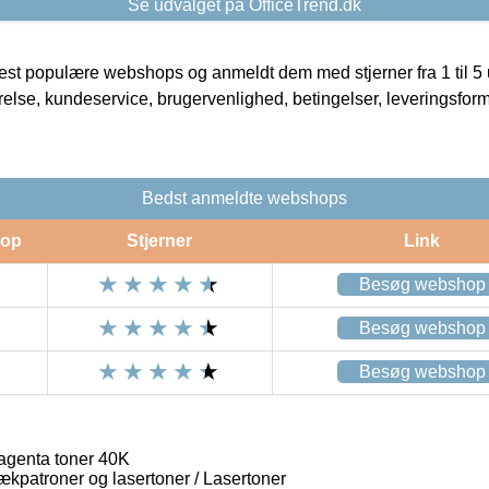
Se udvalget på OfficeTrend.dk
t populære webshops og anmeldt dem med stjerner fra 1 til 5 ud
rrelse, kundeservice, brugervenlighed, betingelser, leveringsfor
Bedst anmeldte webshops
op
Stjerner
Link
Besøg webshop
Besøg webshop
Besøg webshop
genta toner 40K
lækpatroner og lasertoner / Lasertoner