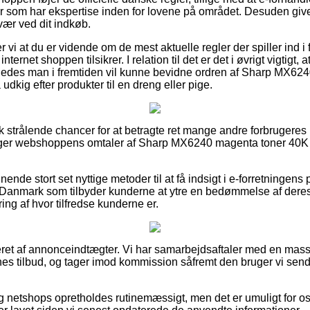
ter som har ekspertise inden for lovene på området. Desuden giver
vær ved dit indkøb.
vi at du er vidende om de mest aktuelle regler der spiller ind i
nternet shoppen tilsikrer. I relation til det er det i øvrigt vigtigt, 
ledes man i fremtiden vil kunne bevidne ordren af Sharp MX62
kig efter produkter til en dreng eller pige.
sk strålende chancer for at betragte ret mange andre forbrugeres 
øger webshoppens omtaler af Sharp MX6240 magenta toner 40K f
nde stort set nyttige metoder til at få indsigt i e-forretningens 
 Danmark som tilbyder kunderne at ytre en bedømmelse af deres
ing af hvor tilfredse kunderne er.
eret af annonceindtægter. Vi har samarbejdsaftaler med en mas
nes tilbud, og tager imod kommission såfremt den bruger vi send
 netshops opretholdes rutinemæssigt, men det er umuligt for os