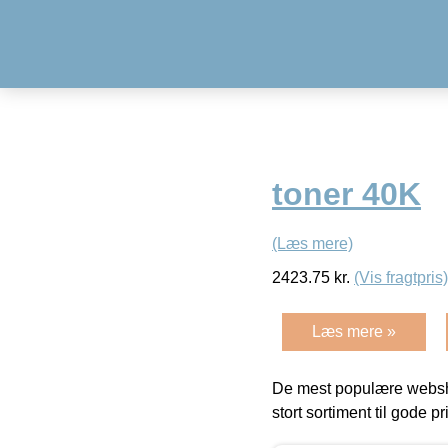
toner 40K
(Læs mere)
2423.75
kr.
(Vis fragtpris)
Læs mere »
De mest populære websho
stort sortiment til gode pr