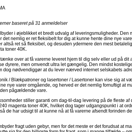
MA
jerner baseret på
31
anmeldelser
tilbyder i øjeblikket et bredt udvalg af leveringsmuligheder. De
det nemlig er ret fleksibelt for dig at kunne hente dine nye vare
r altså ret så fleksibel, og desuden ydermere den mest betaleli
a toner 40K.
ke over at få varerne leveret hjem til dig selv eller ud på dit 
lse dyrere, men omvendt ultra let gængelig. Den mindst kosteli
m dog nødvendiggør at du lever nærved internet selskabets adr
onik / Blækpatroner og lasertoner / Lasertoner kan vise sig at 
ine nye varer omgående, og herved er det nemlig fornuftigt at 
d den pågældende vare.
rksomheder stiller garanti om dag-til-dag levering på de fleste a
0 magenta toner 40K, hvilket dog tager udgangspunkt i at ordr
 så de har udsigt til at kunne nå at få varerne afsendt forinden de
mbyder fragt uden gebyr, men for det meste er det forudsat at man 
utte sig for den billigste form for fragt, som i mange tilfælde – 