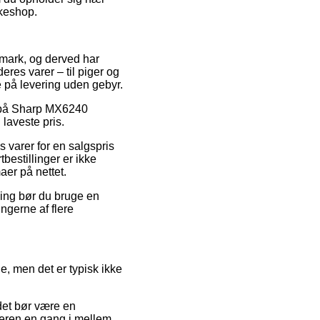
kkeshop.
anmark, og derved har
res varer – til piger og
 på levering uden gebyr.
lg på Sharp MX6240
laveste pris.
 varer for en salgspris
tbestillinger er ikke
er på nettet.
ning bør du bruge en
ngerne af flere
e, men det er typisk ikke
 det bør være en
dleren en gang i mellem