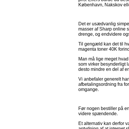
København, Nakskov eller 
Det er usædvanlig simpelt
masser af Sharp online se
drenge, og endvidere ogs
Til gengæld kan det til 
magenta toner 40K forind
Man må lige meget hvad v
som virker besynderligt la
desto mindre en del af e
Vi anbefaler generelt ha
afbetalingsordning fra fo
omgange.
Før nogen bestiller på e
videre spændende.
Et alternativ kan derfor 
antydning af at internet 