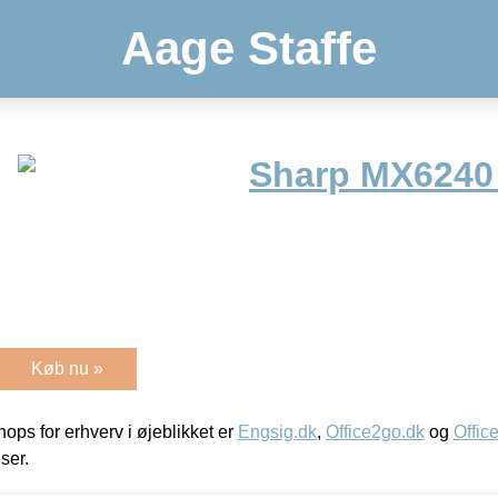
Aage Staffe
Sharp MX6240
Køb nu »
ps for erhverv i øjeblikket er
Engsig.dk
,
Office2go.dk
og
Offic
iser.