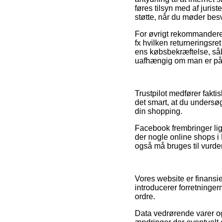
føres tilsyn med af juris
støtte, når du møder bes
For øvrigt rekommanderer 
fx hvilken returneringsret i
ens købsbekræftelse, så
uafhængig om man er på ud
Trustpilot medfører fakti
det smart, at du unders
din shopping.
Facebook frembringer ligne
der nogle online shops i
også må bruges til vurder
Vores website er finansi
introducerer forretninger
ordre.
Data vedrørende varer og