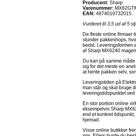
Producent:
Sharp
Varenummer:
MX62GT
EAN:
4974019732015
Vurderet til
3.5
ud af 5 st
De fleste online firmaer 
stunder pakkeshops, hvor 
bedst. Leveringsformen e
af Sharp MX6240 magent
Du kan på samme måde tæn
sig for det meste en ane
at hente pakken selv, so
Leveringstiden på Elektr
man står og skal bruge d
leveringstidspunktet ve
En stor portion online vi
eksempelvis Sharp MX624
end et konkret tidspunkt,
hjemad.
Visse online butikker fre
pris. Ellers burde du besl