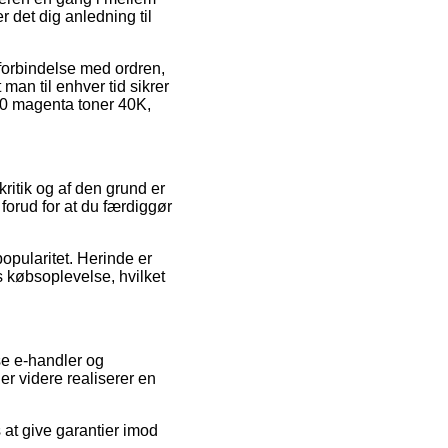
 det dig anledning til
 forbindelse med ordren,
at man til enhver tid sikrer
40 magenta toner 40K,
kritik og af den grund er
orud for at du færdiggør
popularitet. Herinde er
 købsoplevelse, hvilket
se e-handler og
er videre realiserer en
 at give garantier imod