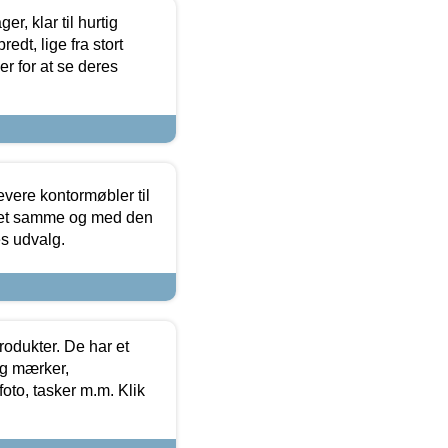
, klar til hurtig
edt, lige fra stort
er for at se deres
evere kontormøbler til
 det samme og med den
es udvalg.
rodukter. De har et
og mærker,
foto, tasker m.m. Klik