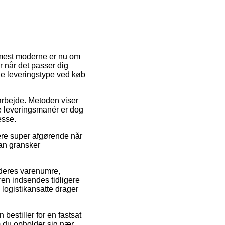
n mest moderne er nu om
r når det passer dig
ge leveringstype ved køb
arbejde. Metoden viser
ge leveringsmanér er dog
esse.
være super afgørende når
man gransker
f deres varenumre,
en indsendes tidligere
 logistikansatte drager
bestiller for en fastsat
om du opholder sig nær