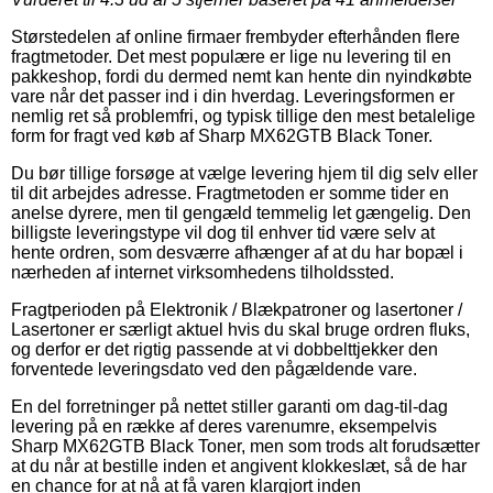
Størstedelen af online firmaer frembyder efterhånden flere
fragtmetoder. Det mest populære er lige nu levering til en
pakkeshop, fordi du dermed nemt kan hente din nyindkøbte
vare når det passer ind i din hverdag. Leveringsformen er
nemlig ret så problemfri, og typisk tillige den mest betalelige
form for fragt ved køb af Sharp MX62GTB Black Toner.
Du bør tillige forsøge at vælge levering hjem til dig selv eller
til dit arbejdes adresse. Fragtmetoden er somme tider en
anelse dyrere, men til gengæld temmelig let gængelig. Den
billigste leveringstype vil dog til enhver tid være selv at
hente ordren, som desværre afhænger af at du har bopæl i
nærheden af internet virksomhedens tilholdssted.
Fragtperioden på Elektronik / Blækpatroner og lasertoner /
Lasertoner er særligt aktuel hvis du skal bruge ordren fluks,
og derfor er det rigtig passende at vi dobbelttjekker den
forventede leveringsdato ved den pågældende vare.
En del forretninger på nettet stiller garanti om dag-til-dag
levering på en række af deres varenumre, eksempelvis
Sharp MX62GTB Black Toner, men som trods alt forudsætter
at du når at bestille inden et angivent klokkeslæt, så de har
en chance for at nå at få varen klargjort inden