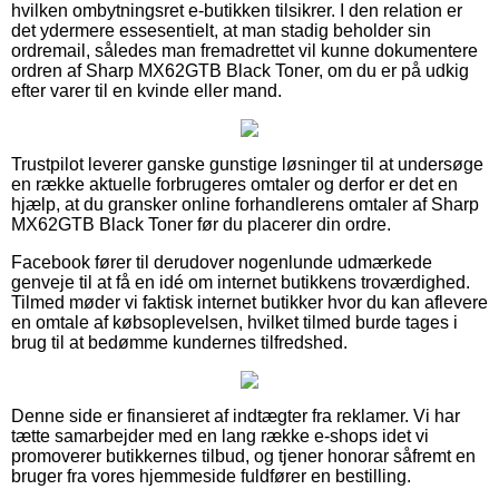
hvilken ombytningsret e-butikken tilsikrer. I den relation er
det ydermere essesentielt, at man stadig beholder sin
ordremail, således man fremadrettet vil kunne dokumentere
ordren af Sharp MX62GTB Black Toner, om du er på udkig
efter varer til en kvinde eller mand.
Trustpilot leverer ganske gunstige løsninger til at undersøge
en række aktuelle forbrugeres omtaler og derfor er det en
hjælp, at du gransker online forhandlerens omtaler af Sharp
MX62GTB Black Toner før du placerer din ordre.
Facebook fører til derudover nogenlunde udmærkede
genveje til at få en idé om internet butikkens troværdighed.
Tilmed møder vi faktisk internet butikker hvor du kan aflevere
en omtale af købsoplevelsen, hvilket tilmed burde tages i
brug til at bedømme kundernes tilfredshed.
Denne side er finansieret af indtægter fra reklamer. Vi har
tætte samarbejder med en lang række e-shops idet vi
promoverer butikkernes tilbud, og tjener honorar såfremt en
bruger fra vores hjemmeside fuldfører en bestilling.