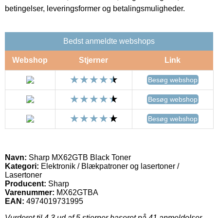
betingelser, leveringsformer og betalingsmuligheder.
Bedst anmeldte webshops
Webshop
Stjerner
Link
Besøg webshop
Besøg webshop
Besøg webshop
Navn:
Sharp MX62GTB Black Toner
Kategori:
Elektronik / Blækpatroner og lasertoner /
Lasertoner
Producent:
Sharp
Varenummer:
MX62GTBA
EAN:
4974019731995
Vurderet til
4.3
ud af 5 stjerner baseret på
41
anmeldelser