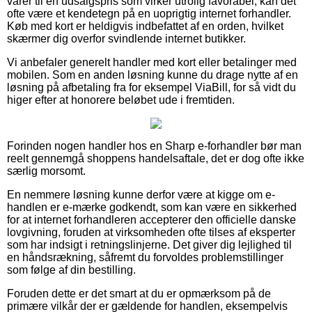
varer til en udsalgspris som virker utrolig favorabel, kan det
ofte være et kendetegn på en uoprigtig internet forhandler.
Køb med kort er heldigvis indbefattet af en orden, hvilket
skærmer dig overfor svindlende internet butikker.
Vi anbefaler generelt handler med kort eller betalinger med
mobilen. Som en anden løsning kunne du drage nytte af en
løsning på afbetaling fra for eksempel ViaBill, for så vidt du
higer efter at honorere beløbet ude i fremtiden.
Forinden nogen handler hos en Sharp e-forhandler bør man
reelt gennemgå shoppens handelsaftale, det er dog ofte ikke
særlig morsomt.
En nemmere løsning kunne derfor være at kigge om e-
handlen er e-mærke godkendt, som kan være en sikkerhed
for at internet forhandleren accepterer den officielle danske
lovgivning, foruden at virksomheden ofte tilses af eksperter
som har indsigt i retningslinjerne. Det giver dig lejlighed til
en håndsrækning, såfremt du forvoldes problemstillinger
som følge af din bestilling.
Foruden dette er det smart at du er opmærksom på de
primære vilkår der er gældende for handlen, eksempelvis