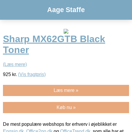
Aage Staffe
Sharp MX62GTB Black
Toner
(Læs mere)
925
kr.
(Vis fragtpris)
Læs mere »
Køb nu »
De mest populære webshops for erhverv i øjeblikket er
Engsig.dk
,
Office2go.dk
og
OfficeTrend.dk
, som alle har et