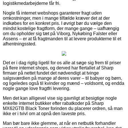
logistikmedarbejderne får fri.
Nogle få internet webshops garanterer fragt uden
omkostninger, men i mange tilfælde kræver det at der
indkøbes for en konkret pris. I øvrigt bør du vælge den
mindst kostelige fragtform, der mange gange – uafhængig
om du opholder sig tæt på Viborg, Nykøbing Falster eller
Assens – er at få fragtmanden til at levere produkterne til et
afhentningssted.
Det er i dag rigtig ligetil for os alle at søge sig frem til priser
på flere internet shops, og derved har flertallet af Sharp
firmaer på nettet fundet det nødvendigt at tvinge
salgsværdien på mange af deres varer – til babyer og børn,
og ligeledes også til kvinder og mænd – voldsomt, og endda
nogle gange love fragtfri levering.
Men det kan alligevel vise sig gavnligt at besigtige nogle
enkelte internet butikker efter rabatkoder på Sharp
MX62GTB Black Toner forinden du placerer ordren, så man
ikke er i tvivl om at opnå den laveste pris.
Man bør bare ikke glemme, at når en netbutik forhandler