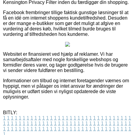
Kensington Privacy Filter inden du færdiggør din shopping.
Facebook frembringer tillige faktisk gunstige løsninger til at
få en idé om internet shoppens kundetilfredshed. Desuden
er der mange e-butikker som gør det muligt at afgive en
vurdering af deres køb, hvilket tilmed burde bruges til
vurdering af tilfredsheden hos kunderne.
Websitet er finansieret ved hjælp af reklamer. Vi har
samarbejdsaftaler med nogle forskellige webshops og
formidler deres varer, og tager godtgørelse hvis de brugere
vi sender videre fuldfører en bestilling.
Informationer om tilbud og internet foretagender værnes om
hyppigt, men vi påtager os intet ansvar for ændringer der
muligvis er udført siden vi nyligst opdaterede de viste
oplysninger.
BITLY:
1
1
1
1
1
1
1
1
1
1
1
1
1
1
1
1
1
1
1
1
1
1
1
1
1
1
1
1
1
1
1
1
1
1
1
1
1
1
1
1
1
1
1
1
1
1
1
1
1
1
1
1
1
1
1
1
1
1
1
1
1
1
1
1
1
1
1
1
1
1
1
1
1
1
1
1
1
1
1
1
1
1
1
1
1
1
1
1
1
1
1
1
1
1
1
1
1
1
1
1