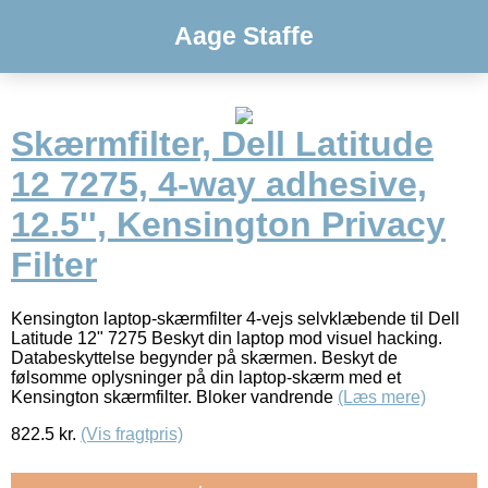
Aage Staffe
Skærmfilter, Dell Latitude
12 7275, 4-way adhesive,
12.5'', Kensington Privacy
Filter
Kensington laptop-skærmfilter 4-vejs selvklæbende til Dell
Latitude 12" 7275 Beskyt din laptop mod visuel hacking.
Databeskyttelse begynder på skærmen. Beskyt de
følsomme oplysninger på din laptop-skærm med et
Kensington skærmfilter. Bloker vandrende
(Læs mere)
822.5
kr.
(Vis fragtpris)