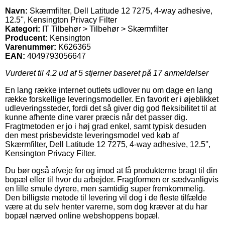
Navn:
Skærmfilter, Dell Latitude 12 7275, 4-way adhesive,
12.5'', Kensington Privacy Filter
Kategori:
IT Tilbehør > Tilbehør > Skærmfilter
Producent:
Kensington
Varenummer:
K626365
EAN:
4049793056647
Vurderet til
4.2
ud af 5 stjerner baseret på
17
anmeldelser
En lang række internet outlets udlover nu om dage en lang
række forskellige leveringsmodeller. En favorit er i øjeblikket
udleveringssteder, fordi det så giver dig god fleksibilitet til at
kunne afhente dine varer præcis når det passer dig.
Fragtmetoden er jo i høj grad enkel, samt typisk desuden
den mest prisbevidste leveringsmodel ved køb af
Skærmfilter, Dell Latitude 12 7275, 4-way adhesive, 12.5'',
Kensington Privacy Filter.
Du bør også afveje for og imod at få produkterne bragt til din
bopæl eller til hvor du arbejder. Fragtformen er sædvanligvis
en lille smule dyrere, men samtidig super fremkommelig.
Den billigste metode til levering vil dog i de fleste tilfælde
være at du selv henter varerne, som dog kræver at du har
bopæl nærved online webshoppens bopæl.