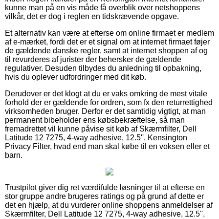
kunne man på en vis måde få overblik over netshoppens
vilkår, det er dog i reglen en tidskrævende opgave.
Et alternativ kan være at efterse om online firmaet er medlem
af e-mærket, fordi det er et signal om at internet firmaet føjer
de gældende danske regler, samt at internet shoppen af og
til revurderes af jurister der behersker de gældende
regulativer. Desuden tilbydes du anledning til opbakning,
hvis du oplever udfordringer med dit køb.
Derudover er det klogt at du er vaks omkring de mest vitale
forhold der er gældende for ordren, som fx den returrettighed
virksomheden bruger. Derfor er det samtidig vigtigt, at man
permanent bibeholder ens købsbekræftelse, så man
fremadrettet vil kunne påvise sit køb af Skærmfilter, Dell
Latitude 12 7275, 4-way adhesive, 12.5'', Kensington
Privacy Filter, hvad end man skal købe til en voksen eller et
barn.
Trustpilot giver dig ret værdifulde løsninger til at efterse en
stor gruppe andre brugeres ratings og på grund af dette er
det en hjælp, at du vurderer online shoppens anmeldelser af
Skærmfilter, Dell Latitude 12 7275, 4-way adhesive, 12.5'',