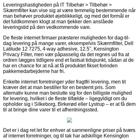
Leveringshastigheden på IT Tilbehør > Tilbehør >
Skærmfilter kan vise sig at være temmelig bestemmende når
man behøver produktet øjeblikkeligt, og med det formål er
det fuldkommen klogt at man tjekker den anslåede
leveringstid på den vedkommende vare.
De fleste internet firmaer præsterer muligheden for dag-til-
dag levering på mange varer, eksempelvis Skærmfilter, Dell
Latitude 12 7275, 4-way adhesive, 12.5'', Kensington
Privacy Filter, men vær påpasselig da det regnes ud fra at
ordren lægges tidligere end et fastsat tidspunkt, sådan at de
har en chance for at nå at få produktet fikset forinden
pakkemedarbejderne har fri.
Enkelte internet forretninger yder fragtfri levering, men tit
kræver det at man bestiller for en bestemt pris. Som
alternativ kunne man beslutte sig for den billigste mulighed
for levering, hvilket i de fleste tilfælde – ligegyldigt om du
opholder sig i Silkeborg, Birkerød eller Lystrup – er at få dem
til at bringe dine varer til et afhentningssted.
Det er i dag ret let for enhver at sammenligne priser på tværs
af internet forretninger, og til tak har adskillige Kensington