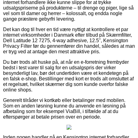
internet forhandlere ikke kunne slippe for at trykke
udsalgspriserne på produkterne – til drenge og piger, lige så
vel som til damer og herrer – kolossalt, og endda nogle
gange præstere gebyrfri levering.
Det kan dog til hver en tid være nyttigt at kontrollere et par
internet virksomheder i Danmark efter tilbud på Skærmfilter,
Dell Latitude 12 7275, 4-way adhesive, 12.5'', Kensington
Privacy Filter før du gennemfører din handel, således at man
er tryg ved at antage den mest attraktive pris.
Du bør trods alt huske på, at når en e-forretning frembyder
bedst i test varer til salg for en udsalgspris der virker
besynderligt lav, bør det undertiden være et kendetegn på
en falsk e-shop. Bestillinger med kort er trods alt omsluttet af
et regelsæt, hvilket skærmer dig som kunde overfor falske
online shops.
Generelt tilråder vi kortkøb eller betalinger med mobilen.
Som en anden løsning kunne du anvende en løsning på
afbetaling som for eksempel ViaBill, i tilfælde af at du
efterspørger at betale prisen over en periode.
Inden nogen handler på en Kensington internet forhandler