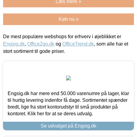
Læs mere »
Køb nu »
De mest populære webshops for erhverv i øjeblikket er
Engsig.dk
,
Office2go.dk
og
OfficeTrend.dk
, som alle har et
stort sortiment til gode priser.
Engsig.dk har mere end 50.000 varenumre på lager, klar
til hurtig levering indenfor få dage. Sortimentet spænder
bredt, lige fra stort kontorudstyr til små produkter på
kontoret. Klik her for at se deres udvalg.
Se udvalget på Engsig.dk