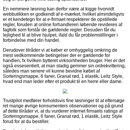
En nemmere løsning kan derfor være at kigge hvorvidt
webbutikken er godkendt af e-mærket, hvilket almindeligvis
er et kendetegn for at e-firmaet respekterer de opstillede
regler, foruden at online forhandleren løbende revideres af
fagfolk som forstår de gældende regler. Desuden får du
lejlighed til at blive hjulpet, ifald du får problemstillinger i
forbindelse med din handel.
Derudover tilråder vi at køber er omhyggelig omkring de
mest vedkommende betingelser der er gældende for
handlen, fx hvilken bytteret virksomheden bruger. Her er det
også essesentielt, at man stadig gemmer sin ordrekvittering,
således man senere vil kunne bevidne købet af
Sorteringsmappe, 6 faner, Granat rød, 1 elastik, Leitz Style,
hvad end man leder efter et produkt til en herre eller dame.
Trustpilot medfører forholdsvis fine løsninger til at eftersøge
ret mange øvrige konsumenters observationer og på grund
af dette tilråder vi, at du vurderer internet firmaets ratings af
Sorteringsmappe, 6 faner, Granat rød, 1 elastik, Leitz Style
forud for at du bestiller.