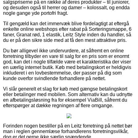
salgspriserne på en række af deres produkter – til juniorer,
og desuden også til herrer og damer – kolossalt, og endda
nogle gange yde portofri fragt.
Til gengæld kan det immervæk blive fordelagtigt at eftergå
enkelte online webshops efter rabat på Sorteringsmappe, 6
faner, Granat rød, 1 elastik, Leitz Style inden du handler, så
du er på den sikre side med at få den mest attraktive pris.
Du bør alligevel ikke undervurdere, at såfremt en online
forretning tilbyder en vare til salg for en pris som er enormt
god, kan det i nogle tilfælde være et karakteristika der viser
en uærlig internet butik. Køb med betalingskort er heldigvis
inkluderet i en lovbestemmelse, der passer på dig som
kunde overfor svindlende forhandlere på nettet.
Vi slår generelt et slag for køb med gængse betalingskort
eller betalinger med mobilen. Som alternativ kan du udnytte
en afbetalingsløsning fra for eksempel ViaBill, såfremt du
efterspørger at dække regningen af flere omgange.
Forinden nogen bestiller på en Leitz forretning på nettet bør
man i reglen gennemlæse forhandlerens forretningsvilkår,
dog er det gerne ikke særlig spændende.