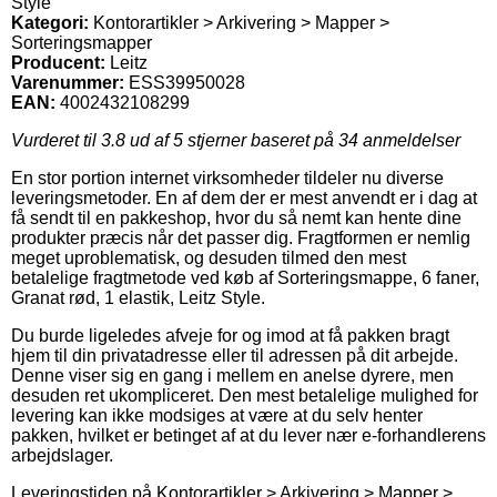
Style
Kategori:
Kontorartikler > Arkivering > Mapper >
Sorteringsmapper
Producent:
Leitz
Varenummer:
ESS39950028
EAN:
4002432108299
Vurderet til
3.8
ud af 5 stjerner baseret på
34
anmeldelser
En stor portion internet virksomheder tildeler nu diverse
leveringsmetoder. En af dem der er mest anvendt er i dag at
få sendt til en pakkeshop, hvor du så nemt kan hente dine
produkter præcis når det passer dig. Fragtformen er nemlig
meget uproblematisk, og desuden tilmed den mest
betalelige fragtmetode ved køb af Sorteringsmappe, 6 faner,
Granat rød, 1 elastik, Leitz Style.
Du burde ligeledes afveje for og imod at få pakken bragt
hjem til din privatadresse eller til adressen på dit arbejde.
Denne viser sig en gang i mellem en anelse dyrere, men
desuden ret ukompliceret. Den mest betalelige mulighed for
levering kan ikke modsiges at være at du selv henter
pakken, hvilket er betinget af at du lever nær e-forhandlerens
arbejdslager.
Leveringstiden på Kontorartikler > Arkivering > Mapper >