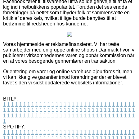
Facebook fører til tilsvarende ultra solide genveje til at få et
kig ind i netbutikkens popularitet. Foruden det ses endda
forretninger på nettet som tilbyder folk at sammensætte en
kritik af deres køb, hvilket tillige burde benyttes til at
bedømme tilfredsheden hos kunderne.
Vores hjemmeside er reklamefinansieret. Vi har tætte
samarbejder med en gruppe online shops i Danmark hvori vi
publicerer virksomhedernes varer, og opnår kommission når
en af vores besøgende gennemfører en transaktion.
Orientering om varer og online varehuse ajourføres tit, men
vi kan ikke give garantier imod forandringer der er blevet
lavet siden vi sidst opdaterede websitets informationer.
BITLY:
1
1
1
1
1
1
1
1
1
1
1
1
1
1
1
1
1
1
1
1
1
1
1
1
1
1
1
1
1
1
1
1
1
1
1
1
1
1
1
1
1
1
1
1
1
1
1
1
1
1
1
1
1
1
1
1
1
1
1
1
1
1
1
1
1
1
1
1
1
1
1
1
1
1
1
1
1
1
1
1
1
1
1
1
1
1
1
1
1
1
1
1
1
1
1
1
1
1
1
1
SPOTIFY:
1
1
1
1
1
1
1
1
1
1
1
1
1
1
1
1
1
1
1
1
1
1
1
1
1
1
1
1
1
1
1
1
1
1
1
1
1
1
1
1
1
1
1
1
1
1
1
1
1
1
1
1
1
1
1
1
1
1
1
1
1
1
1
1
1
1