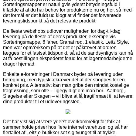
Sorteringsmapper er naturligvis yderst betydningsfuld i
tilfælde af at du har behov for produkterne nu og her, så med
det formål er det fuldt ud klogt at vi finder det forventede
leveringstidspunkt på det relevante produkt.
De fleste webshops udlover muligheden for dag-til-dag
levering på de fleste af deres produkter, eksempelvis
Sorteringsmappe, 6 faner, Granat rød, 1 elastik, Leitz Style,
men vær opmærksom på at det er påkrævet at ordren
lægges før et fastsat tidspunkt, så at de sandsynligvis kan nå
at få bestillingen ekspederet forud for at lagermedarbejderne
drager hjemad.
Enkelte e-forretninger i Danmark byder på levering uden
beregning, men typisk afkræver det at der shoppes for en
konkret pris. Alternativt kan man gribe den mindst kostelige
fragtløsning, som ofte – ligegyldigt om man bor i Aalborg,
Slagelse eller Skagen – vil blive at få fragtfirmaet til at levere
dine produkter til et udleveringssted.
Det har vist sig at være yderst overkommeligt for folk at
sammenholde priser hos flere internet varehuse, og så har
flertallet af Leitz e-butikker set sig tvunget til at trykke