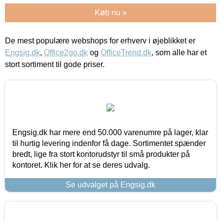
Køb nu »
De mest populære webshops for erhverv i øjeblikket er
Engsig.dk
,
Office2go.dk
og
OfficeTrend.dk
, som alle har et
stort sortiment til gode priser.
Engsig.dk har mere end 50.000 varenumre på lager, klar
til hurtig levering indenfor få dage. Sortimentet spænder
bredt, lige fra stort kontorudstyr til små produkter på
kontoret. Klik her for at se deres udvalg.
Se udvalget på Engsig.dk