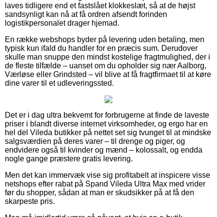
laves tidligere end et fastslået klokkeslæt, så at de højst
sandsynligt kan nå at få ordren afsendt forinden
logistikpersonalet drager hjemad.
En række webshops byder på levering uden betaling, men
typisk kun ifald du handler for en præcis sum. Derudover
skulle man snuppe den mindst kostelige fragtmulighed, der i
de fleste tilfælde – uanset om du opholder sig nær Aalborg,
Værløse eller Grindsted – vil blive at få fragtfirmaet til at køre
dine varer til et udleveringssted.
Det er i dag ultra bekvemt for forbrugerne at finde de laveste
priser i blandt diverse internet virksomheder, og ergo har en
hel del Vileda butikker på nettet set sig tvunget til at mindske
salgsværdien på deres varer – til drenge og piger, og
endvidere også til kvinder og mænd – kolossalt, og endda
nogle gange præstere gratis levering.
Men det kan immervæk vise sig profitabelt at inspicere visse
netshops efter rabat på Spand Vileda Ultra Max med vrider
før du shopper, sådan at man er skudsikker på at få den
skarpeste pris.