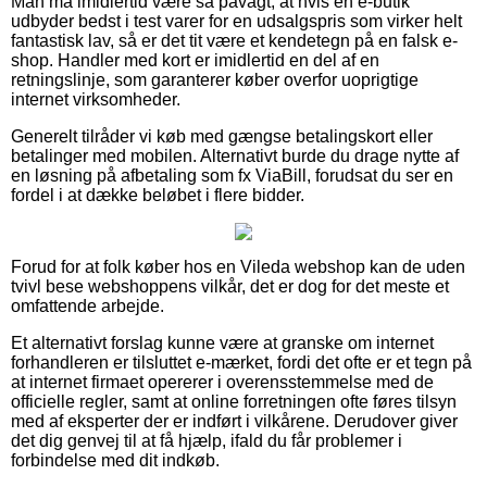
Man må imidlertid være så påvagt, at hvis en e-butik
udbyder bedst i test varer for en udsalgspris som virker helt
fantastisk lav, så er det tit være et kendetegn på en falsk e-
shop. Handler med kort er imidlertid en del af en
retningslinje, som garanterer køber overfor uoprigtige
internet virksomheder.
Generelt tilråder vi køb med gængse betalingskort eller
betalinger med mobilen. Alternativt burde du drage nytte af
en løsning på afbetaling som fx ViaBill, forudsat du ser en
fordel i at dække beløbet i flere bidder.
Forud for at folk køber hos en Vileda webshop kan de uden
tvivl bese webshoppens vilkår, det er dog for det meste et
omfattende arbejde.
Et alternativt forslag kunne være at granske om internet
forhandleren er tilsluttet e-mærket, fordi det ofte er et tegn på
at internet firmaet opererer i overensstemmelse med de
officielle regler, samt at online forretningen ofte føres tilsyn
med af eksperter der er indført i vilkårene. Derudover giver
det dig genvej til at få hjælp, ifald du får problemer i
forbindelse med dit indkøb.