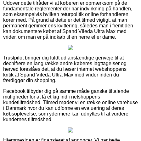
Udover dette tilråder vi at køberen er opmærksom på de
fundamentale reglementer der har indvirkning på handlen,
som eksempelvis hvilken returpolitik online forhandleren
kører med. På grund af dette er det tilmed vigtigt, at man
permanent gemmer ens kvittering, således man i fremtiden
kan dokumentere købet af Spand Vileda Ultra Max med
vrider, om man er på indkøb til en herre eller dame.
Trustpilot bringer dig fuldt ud anstændige genveje til at
dechifrere en lang række andre køberes iagttagelser og
herved foreslåes det, at du læser internet webshoppens
kritik af Spand Vileda Ultra Max med vrider inden du
færdiggør din shopping.
Facebook tilbyder dig på samme måde ganske tiltalende
muligheder for at få et kig ind i netshoppens
kundetilfredshed. Tilmed møder vi en række online varehuse
i Danmark hvor du kan udforme en evaluering af deres
købsoplevelse, som ydermere kan udnyttes til at vurdere
kundernes tilfredshed.
Hjemmesiden er finansieret af annoncer. Vi har tætte