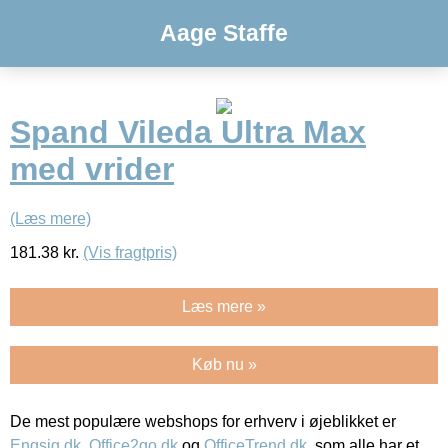
Aage Staffe
Spand Vileda Ultra Max
med vrider
(Læs mere)
181.38
kr.
(Vis fragtpris)
Læs mere »
Køb nu »
De mest populære webshops for erhverv i øjeblikket er
Engsig.dk
,
Office2go.dk
og
OfficeTrend.dk
, som alle har et