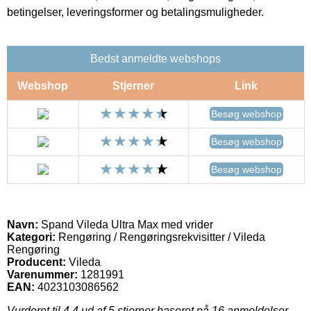
betingelser, leveringsformer og betalingsmuligheder.
Bedst anmeldte webshops
Webshop
Stjerner
Link
Besøg webshop
Besøg webshop
Besøg webshop
Navn:
Spand Vileda Ultra Max med vrider
Kategori:
Rengøring / Rengøringsrekvisitter / Vileda
Rengøring
Producent:
Vileda
Varenummer:
1281991
EAN:
4023103086562
Vurderet til
4.4
ud af 5 stjerner baseret på
16
anmeldelser