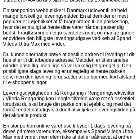
En stor portion webbutikker i Danmark udlover til alt held
mange forskellige leveringsmåder. En af dem der er mest
populær er i øjeblikket at få bragt ordren til en pakkeshop,
hvor det er muligt at hente dine varer når det passer dig
bedst. Fragtløsningen er jo særdeles nem, og mange gange
endvidere den billigste leveringsudgave ved køb af Spand
Vileda Ultra Max med vrider.
Du kunne alternativt prøve at bestille ordren til levering til dit
hus eller til dit arbejdes adresse. Metoden er tit en anelse
mindre prisbillig, men lige så vel virkelig let gængelig. Den
prisbilligste slags levering er unægtelig at hente pakken
selv, men den løsning forudsætter at du bor med kort afstand
til e-shoppens lager.
Leveringsdygtigheden på Rengøring / Rengøringsrekvisitter
/ Vileda Rengøring kan i nogle tilfælde være ret så essentiel
forudsat du skal bruge din pakke om et øjeblik, og med det
formål er det naturligvis aktuelt at vi tjekker leveringstiden på
det aktuelle produkt.
En stor portion online varehuse tilbyder 1 dags levering på
deres primære varenumre, eksempelvis Spand Vileda Ultra
Max med vrider, men glem ikke at det er påkrævet at ordren