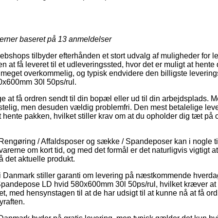
jerner baseret på
13
anmeldelser
ebshops tilbyder efterhånden et stort udvalg af muligheder for l
 at få leveret til et udleveringssted, hvor det er muligt at hente d
o meget overkommelig, og typisk endvidere den billigste leverin
x600mm 30l 50ps/rul.
e at få ordren sendt til din bopæl eller ud til din arbejdsplads. 
stelig, men desuden vældig problemfri. Den mest betalelige lev
hente pakken, hvilket stiller krav om at du opholder dig tæt på 
Rengøring / Affaldsposer og sække / Spandeposer kan i nogle t
 varerne om kort tid, og med det formål er det naturligvis vigtigt 
å det aktuelle produkt.
i Danmark stiller garanti om levering på næstkommende hverdag
Spandepose LD hvid 580x600mm 30l 50ps/rul, hvilket kræver 
æt, med hensynstagen til at de har udsigt til at kunne nå at få or
yraften.