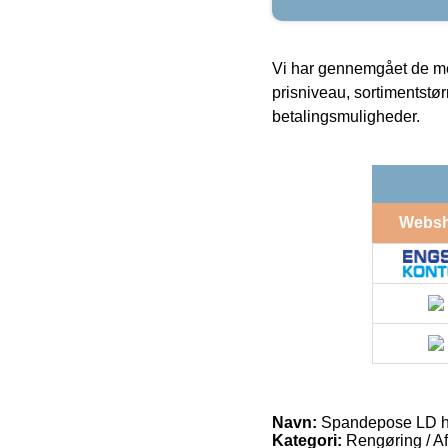
Vi har gennemgået de mes
prisniveau, sortimentstø
betalingsmuligheder.
Webs
Navn:
Spandepose LD hv
Kategori:
Rengøring / A