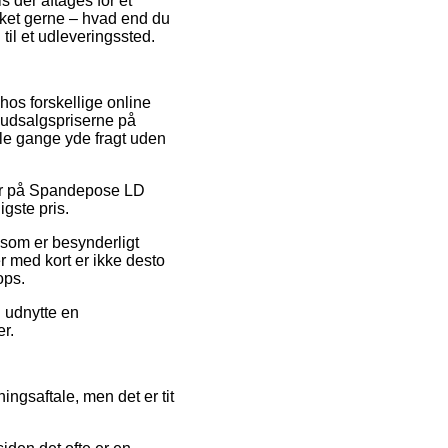
 der aftages for et
lket gerne – hvad end du
 til et udleveringssted.
hos forskellige online
e udsalgspriserne på
gle gange yde fragt uden
oder på Spandepose LD
gste pris.
 som er besynderligt
r med kort er ikke desto
ops.
u udnytte en
er.
ingsaftale, men det er tit