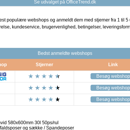
Se udvalget på OfficeTrend.dk
t populære webshops og anmeldt dem med stjerner fra 1 til 5 ud
rrelse, kundeservice, brugervenlighed, betingelser, leveringsfor
Bedst anmeldte webshops
hop
Stjerner
Link
Besøg webshop
Besøg webshop
Besøg webshop
id 580x600mm 30l 50ps/rul
ffaldsposer og sække / Spandeposer