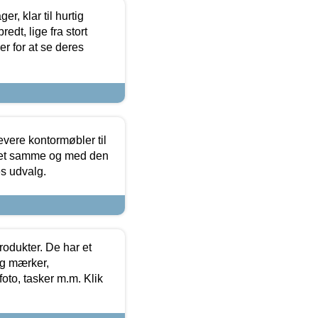
, klar til hurtig
edt, lige fra stort
er for at se deres
evere kontormøbler til
 det samme og med den
es udvalg.
rodukter. De har et
og mærker,
foto, tasker m.m. Klik