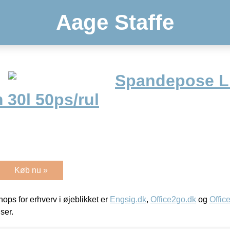
Aage Staffe
Spandepose L
30l 50ps/rul
Køb nu »
ps for erhverv i øjeblikket er
Engsig.dk
,
Office2go.dk
og
Offic
iser.