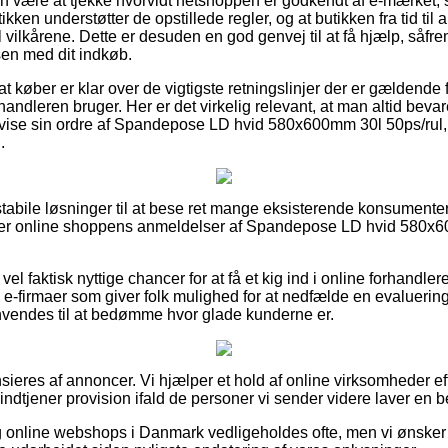
n være at tjekke hvorvidt netshoppen er godkendt af e-mærket, s
ikken understøtter de opstillede regler, og at butikken fra tid til 
 vilkårene. Dette er desuden en god genvej til at få hjælp, såfre
en med dit indkøb.
at køber er klar over de vigtigste retningslinjer der er gældende 
rhandleren bruger. Her er det virkelig relevant, at man altid beva
vise sin ordre af Spandepose LD hvid 580x600mm 30l 50ps/rul
.
 stabile løsninger til at bese ret mange eksisterende konsumente
nsker online shoppens anmeldelser af Spandepose LD hvid 580x
 vel faktisk nyttige chancer for at få et kig ind i online forhandle
-firmaer som giver folk mulighed for at nedfælde en evaluerin
nvendes til at bedømme hvor glade kunderne er.
eres af annoncer. Vi hjælper et hold af online virksomheder eft
indtjener provision ifald de personer vi sender videre laver en be
online webshops i Danmark vedligeholdes ofte, men vi ønsker i