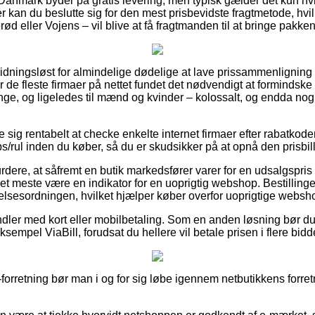
Danmark byder på gratis levering, men typisk gælder det kun hvis
 kan du beslutte sig for den mest prisbevidste fragtmetode, hvi
rød eller Vojens – vil blive at få fragtmanden til at bringe pakken
nidningsløst for almindelige dødelige at lave prissammenligning 
har de fleste firmaer på nettet fundet det nødvendigt at formindsk
renge, og ligeledes til mænd og kvinder – kolossalt, og endda no
se sig rentabelt at checke enkelte internet firmaer efter rabatk
rul inden du køber, så du er skudsikker på at opnå den prisbilli
dere, at såfremt en butik markedsfører varer for en udsalgspris
det meste være en indikator for en uoprigtig webshop. Bestillinge
gelsesordningen, hvilket hjælper køber overfor uoprigtige websh
ndler med kort eller mobilbetaling. Som en anden løsning bør d
sempel ViaBill, forudsat du hellere vil betale prisen i flere bidd
forretning bør man i og for sig løbe igennem netbutikkens forretn