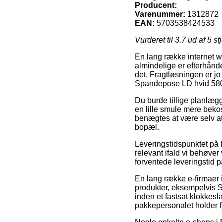
Producent:
Varenummer:
1312872
EAN:
5703538424533
Vurderet til
3.7
ud af 5 st
En lang række internet w
almindelige er efterhånden
det. Fragtløsningen er j
Spandepose LD hvid 580
Du burde tillige planlægg
en lille smule mere beko
benægtes at være selv at 
bopæl.
Leveringstidspunktet på 
relevant ifald vi behøver
forventede leveringstid p
En lang række e-firmaer 
produkter, eksempelvis 
inden et fastsat klokkesl
pakkepersonalet holder f