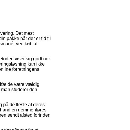
evering. Det mest
in pakke når der er tid til
gsmanér ved køb af
Metoden viser sig godt nok
eringsløsning kan ikke
online forretningens
ilfælde være vældig
at man studerer den
 på de fleste af deres
at handlen gemmenføres
dren sendt afsted forinden