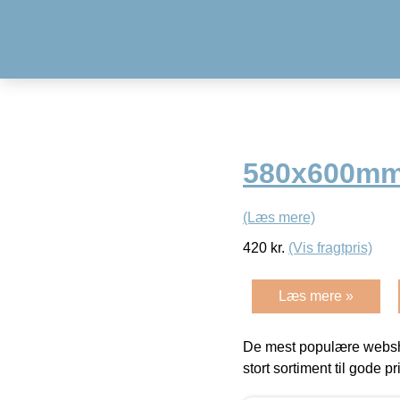
580x600mm 
(Læs mere)
420
kr.
(Vis fragtpris)
Læs mere »
De mest populære websho
stort sortiment til gode pr