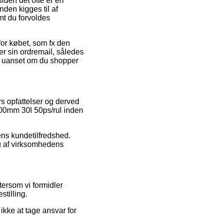
iden det ofte er en
anden kigges til af
mt du forvoldes
for købet, som fx den
rer sin ordremail, således
, uanset om du shopper
rs opfattelser og derved
600mm 30l 50ps/rul inden
rens kundetilfredshed.
g af virksomhedens
ersom vi formidler
stilling.
kke at tage ansvar for