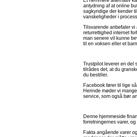
Et nemmere alternativ ka
antydning af at online but
sagkyndige der kender til
vanskeligheder i process
Tilsvarende anbefaler vi 
returrettighed internet fo
man senere vil kunne be
til en voksen eller et barn
Trustpilot leverer en del
tilrådes det, at du gra
du bestiller.
Facebook fører til lige så
Herinde møder vi mange e
service, som også bør a
Denne hjemmeside finansi
forretningernes varer, og 
Fakta angående varer og 