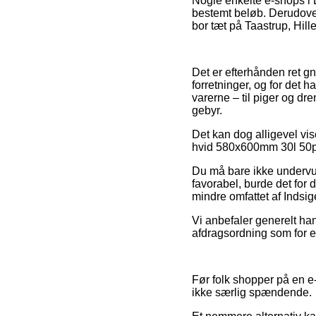
Nogle enkelte e-shops i 
bestemt beløb. Derudover
bor tæt på Taastrup, Hille
Det er efterhånden ret g
forretninger, og for det 
varerne – til piger og d
gebyr.
Det kan dog alligevel vi
hvid 580x600mm 30l 50ps/
Du må bare ikke undervur
favorabel, burde det for 
mindre omfattet af Indsi
Vi anbefaler generelt ha
afdragsordning som for ek
Før folk shopper på en e-
ikke særlig spændende.