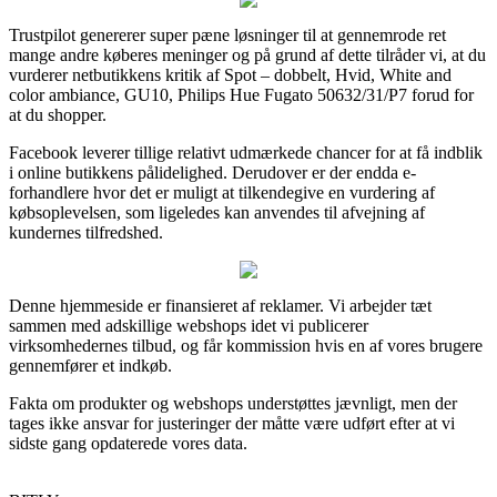
Trustpilot genererer super pæne løsninger til at gennemrode ret
mange andre køberes meninger og på grund af dette tilråder vi, at du
vurderer netbutikkens kritik af Spot – dobbelt, Hvid, White and
color ambiance, GU10, Philips Hue Fugato 50632/31/P7 forud for
at du shopper.
Facebook leverer tillige relativt udmærkede chancer for at få indblik
i online butikkens pålidelighed. Derudover er der endda e-
forhandlere hvor det er muligt at tilkendegive en vurdering af
købsoplevelsen, som ligeledes kan anvendes til afvejning af
kundernes tilfredshed.
Denne hjemmeside er finansieret af reklamer. Vi arbejder tæt
sammen med adskillige webshops idet vi publicerer
virksomhedernes tilbud, og får kommission hvis en af vores brugere
gennemfører et indkøb.
Fakta om produkter og webshops understøttes jævnligt, men der
tages ikke ansvar for justeringer der måtte være udført efter at vi
sidste gang opdaterede vores data.