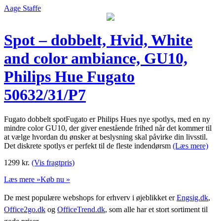
Aage Staffe
Spot – dobbelt, Hvid, White
and color ambiance, GU10,
Philips Hue Fugato
50632/31/P7
Fugato dobbelt spotFugato er Philips Hues nye spotlys, med en ny
mindre color GU10, der giver enestående frihed når det kommer til
at vælge hvordan du ønsker at beslysning skal påvirke din livsstil.
Det diskrete spotlys er perfekt til de fleste indendørsm
(Læs mere)
1299
kr.
(Vis fragtpris)
Læs mere »
Køb nu »
De mest populære webshops for erhverv i øjeblikket er
Engsig.dk
,
Office2go.dk
og
OfficeTrend.dk
, som alle har et stort sortiment til