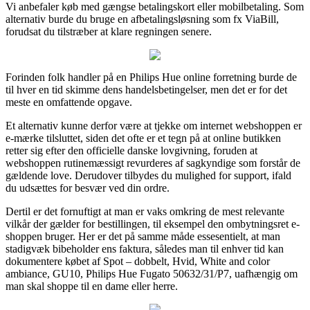
Vi anbefaler køb med gængse betalingskort eller mobilbetaling. Som
alternativ burde du bruge en afbetalingsløsning som fx ViaBill,
forudsat du tilstræber at klare regningen senere.
Forinden folk handler på en Philips Hue online forretning burde de
til hver en tid skimme dens handelsbetingelser, men det er for det
meste en omfattende opgave.
Et alternativ kunne derfor være at tjekke om internet webshoppen er
e-mærke tilsluttet, siden det ofte er et tegn på at online butikken
retter sig efter den officielle danske lovgivning, foruden at
webshoppen rutinemæssigt revurderes af sagkyndige som forstår de
gældende love. Derudover tilbydes du mulighed for support, ifald
du udsættes for besvær ved din ordre.
Dertil er det fornuftigt at man er vaks omkring de mest relevante
vilkår der gælder for bestillingen, til eksempel den ombytningsret e-
shoppen bruger. Her er det på samme måde essesentielt, at man
stadigvæk bibeholder ens faktura, således man til enhver tid kan
dokumentere købet af Spot – dobbelt, Hvid, White and color
ambiance, GU10, Philips Hue Fugato 50632/31/P7, uafhængig om
man skal shoppe til en dame eller herre.