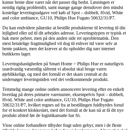
kunne hente dine varer når det passer dig bedst. Løsningen er
nemlig rigtig problemfri, samt mange gange derudover den mindst
kostelige leveringsudgave ved køb af Spot – dobbelt, Hvid, White
and color ambiance, GU10, Philips Hue Fugato 50632/31/P7.
Du kan endvidere påtænke at bestille produkterne til levering til din
lejlighed eller ud til dit arbejdes adresse. Leveringstypen er typisk et
hak mere pebret, men på den anden side ret uproblematisk. Den
mest betalelige fragtmulighed vil dog til enhver tid være selv at
hente pakken, men det kræver at du opholder dig nær internet
butikkens lager.
Leveringshastigheden på Smart Home > Philips Hue er naturligvis
usædvanlig væsentlig såfremt vi absolut skal bruge varen
øjeblikkeligt, og med det formål er det skam centralt at du
undersøger leveringstiden ved det vedkommende produkt.
Temmelig mange online outlets annoncerer levering efter en enkelt
hverdag på deres primære varenumre, eksempelvis Spot – dobbelt,
Hvid, White and color ambiance, GU10, Philips Hue Fugato
50632/31/P7, hvilket regnes ud fra at bestillingen fuldbyrdes forud
for et konkret klokkeslæt, med det formål at de kan nå at få dit nye
produkt afsted før de logistikansatte har fri.
Visse online forhandlere tilbyder fragt uden gebyr, men i de fleste