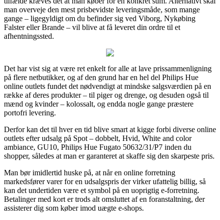
tilfælde kræves det at man køber for en konkret sum. Alternativt skal
man overveje den mest prisbevidste leveringsmåde, som mange
gange – ligegyldigt om du befinder sig ved Viborg, Nykøbing
Falster eller Brande – vil blive at få leveret din ordre til et
afhentningssted.
Det har vist sig at være ret enkelt for alle at lave prissammenligning
på flere netbutikker, og af den grund har en hel del Philips Hue
online outlets fundet det nødvendigt at mindske salgsværdien på en
række af deres produkter – til piger og drenge, og desuden også til
mænd og kvinder – kolossalt, og endda nogle gange præstere
portofri levering.
Derfor kan det til hver en tid blive smart at kigge forbi diverse online
outlets efter udsalg på Spot – dobbelt, Hvid, White and color
ambiance, GU10, Philips Hue Fugato 50632/31/P7 inden du
shopper, således at man er garanteret at skaffe sig den skarpeste pris.
Man bør imidlertid huske på, at når en online forretning
markedsfører varer for en udsalgspris der virker ufattelig billig, så
kan det undertiden være et symbol på en uoprigtig e-forretning.
Betalinger med kort er trods alt omsluttet af en foranstaltning, der
assisterer dig som køber imod uægte e-shops.