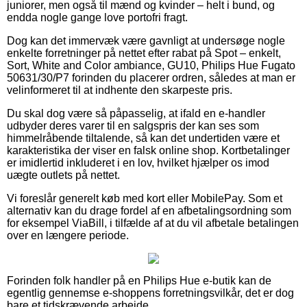
juniorer, men også til mænd og kvinder – helt i bund, og
endda nogle gange love portofri fragt.
Dog kan det immervæk være gavnligt at undersøge nogle
enkelte forretninger på nettet efter rabat på Spot – enkelt,
Sort, White and Color ambiance, GU10, Philips Hue Fugato
50631/30/P7 forinden du placerer ordren, således at man er
velinformeret til at indhente den skarpeste pris.
Du skal dog være så påpasselig, at ifald en e-handler
udbyder deres varer til en salgspris der kan ses som
himmelråbende tiltalende, så kan det undertiden være et
karakteristika der viser en falsk online shop. Kortbetalinger
er imidlertid inkluderet i en lov, hvilket hjælper os imod
uægte outlets på nettet.
Vi foreslår generelt køb med kort eller MobilePay. Som et
alternativ kan du drage fordel af en afbetalingsordning som
for eksempel ViaBill, i tilfælde af at du vil afbetale betalingen
over en længere periode.
Forinden folk handler på en Philips Hue e-butik kan de
egentlig gennemse e-shoppens forretningsvilkår, det er dog
bare et tidskrævende arbejde.