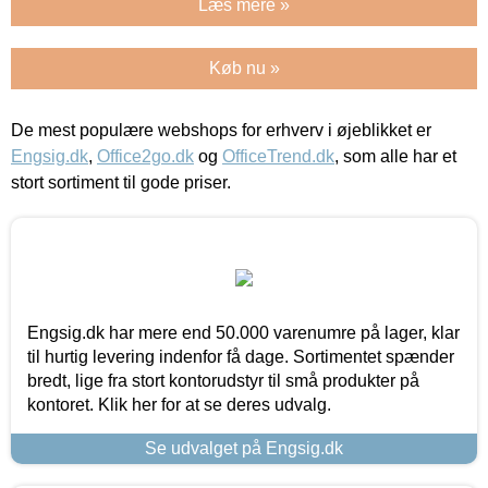
Læs mere »
Køb nu »
De mest populære webshops for erhverv i øjeblikket er
Engsig.dk
,
Office2go.dk
og
OfficeTrend.dk
, som alle har et
stort sortiment til gode priser.
Engsig.dk har mere end 50.000 varenumre på lager, klar
til hurtig levering indenfor få dage. Sortimentet spænder
bredt, lige fra stort kontorudstyr til små produkter på
kontoret. Klik her for at se deres udvalg.
Se udvalget på Engsig.dk