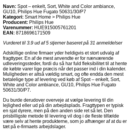
Navn:
Spot – enkelt, Sort, White and Color ambiance,
GU10, Philips Hue Fugato 50631/30/P7
Kategori:
Smart Home > Philips Hue
Producent:
Philips Hue
Varenummer:
HUE915005761201
EAN:
8718696171509
Vurderet til
3.9
ud af 5 stjerner baseret på
31
anmeldelser
Adskillige online firmaer yder heldigvis et stort udvalg af
fragttyper. En af de mest anvendte er for nærværende
udleveringssteder, fordi du så har fuld fleksibilitet til at hente
de købte varer lige præcis når det passer ind i din kalender.
Muligheden er altså vældig smart, og ofte endda den mest
betalelige type af levering ved køb af Spot – enkelt, Sort,
White and Color ambiance, GU10, Philips Hue Fugato
50631/30/P7.
Du burde derudover overveje at vælge levering til din
lejlighed eller ud på din arbejdsplads. Fragttypen er typisk
en sjat dyrere, men på den anden side ret så let. Den
prisbilligste metode til levering vil dog i de fleste tilfælde
være selv at hente produkterne, som jo afhænger af at du er
tæt på e-firmaets arbejdslager.