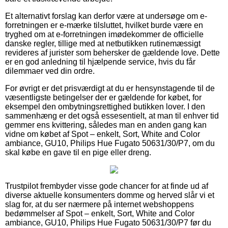
Et alternativt forslag kan derfor være at undersøge om e-
forretningen er e-mærke tilsluttet, hvilket burde være en
tryghed om at e-forretningen imødekommer de officielle
danske regler, tillige med at netbutikken rutinemæssigt
revideres af jurister som behersker de gældende love. Dette
er en god anledning til hjælpende service, hvis du får
dilemmaer ved din ordre.
For øvrigt er det prisværdigt at du er hensynstagende til de
væsentligste betingelser der er gældende for købet, for
eksempel den ombytningsrettighed butikken lover. I den
sammenhæng er det også essesentielt, at man til enhver tid
gemmer ens kvittering, således man en anden gang kan
vidne om købet af Spot – enkelt, Sort, White and Color
ambiance, GU10, Philips Hue Fugato 50631/30/P7, om du
skal købe en gave til en pige eller dreng.
Trustpilot frembyder visse gode chancer for at finde ud af
diverse aktuelle konsumenters domme og herved slår vi et
slag for, at du ser nærmere på internet webshoppens
bedømmelser af Spot – enkelt, Sort, White and Color
ambiance, GU10, Philips Hue Fugato 50631/30/P7 før du