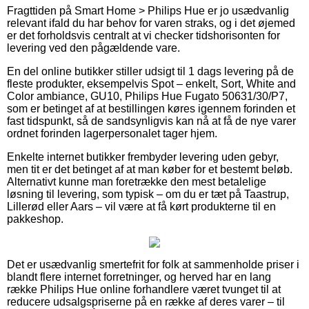
Fragttiden på Smart Home > Philips Hue er jo usædvanlig
relevant ifald du har behov for varen straks, og i det øjemed
er det forholdsvis centralt at vi checker tidshorisonten for
levering ved den pågældende vare.
En del online butikker stiller udsigt til 1 dags levering på de
fleste produkter, eksempelvis Spot – enkelt, Sort, White and
Color ambiance, GU10, Philips Hue Fugato 50631/30/P7,
som er betinget af at bestillingen køres igennem forinden et
fast tidspunkt, så de sandsynligvis kan nå at få de nye varer
ordnet forinden lagerpersonalet tager hjem.
Enkelte internet butikker frembyder levering uden gebyr,
men tit er det betinget af at man køber for et bestemt beløb.
Alternativt kunne man foretrække den mest betalelige
løsning til levering, som typisk – om du er tæt på Taastrup,
Lillerød eller Aars – vil være at få kørt produkterne til en
pakkeshop.
Det er usædvanlig smertefrit for folk at sammenholde priser i
blandt flere internet forretninger, og herved har en lang
række Philips Hue online forhandlere været tvunget til at
reducere udsalgspriserne på en række af deres varer – til