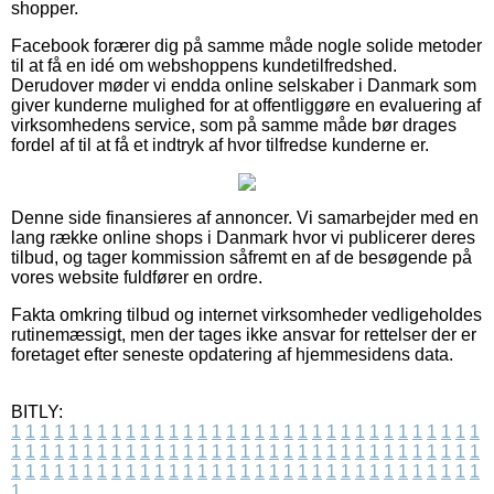
shopper.
Facebook forærer dig på samme måde nogle solide metoder
til at få en idé om webshoppens kundetilfredshed.
Derudover møder vi endda online selskaber i Danmark som
giver kunderne mulighed for at offentliggøre en evaluering af
virksomhedens service, som på samme måde bør drages
fordel af til at få et indtryk af hvor tilfredse kunderne er.
Denne side finansieres af annoncer. Vi samarbejder med en
lang række online shops i Danmark hvor vi publicerer deres
tilbud, og tager kommission såfremt en af de besøgende på
vores website fuldfører en ordre.
Fakta omkring tilbud og internet virksomheder vedligeholdes
rutinemæssigt, men der tages ikke ansvar for rettelser der er
foretaget efter seneste opdatering af hjemmesidens data.
BITLY:
1
1
1
1
1
1
1
1
1
1
1
1
1
1
1
1
1
1
1
1
1
1
1
1
1
1
1
1
1
1
1
1
1
1
1
1
1
1
1
1
1
1
1
1
1
1
1
1
1
1
1
1
1
1
1
1
1
1
1
1
1
1
1
1
1
1
1
1
1
1
1
1
1
1
1
1
1
1
1
1
1
1
1
1
1
1
1
1
1
1
1
1
1
1
1
1
1
1
1
1