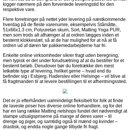
kigger nærmere på den forventede leveringstid for den
respektive vare.
Flere forretninger på nettet yder levering på næstkommende
hverdag på de fleste varenumre, eksempelvis Ståmåtte,
51x66x1.3 cm, Polyuretan skum, Sort, Matting Yoga PUR,
men som trods alt afhænger af at ordren lægges inden et
bestemt klokkeslæt, så at de har mulighed for at nå at få
ordren ud af døren før pakkemedarbejderne har fri.
Enkelte online virksomheder sikrer fragt uden beregning,
men typisk er det under forudsætning af at du bestiller for et
bestemt beløb. Derudover bør du foretrække den mest
letkøbte type af levering, hvilket gerne – hvad end du
befinder sig i Esbjerg, Haderslev eller Helsinge – vil blive at
få fragtmanden til at levere bestillingen til et afhentningssted.
Det er jo efterhånden ualmindeligt fleksibelt for folk at finde
de laveste priser hos diverse online forhandlere, og for det
har en lang række Matting netshops fundet det nødvendigt at
stampe udsalgspriserne på mange af deres varer – til
drenge og piger, og samtidig også til mænd og kvinder –
drastisk, og endda nogle gange tilbyde fri fragt.