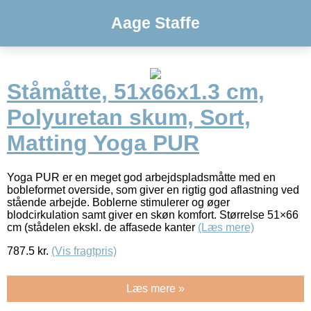
Aage Staffe
Ståmåtte, 51x66x1.3 cm,
Polyuretan skum, Sort,
Matting Yoga PUR
Yoga PUR er en meget god arbejdspladsmåtte med en
bobleformet overside, som giver en rigtig god aflastning ved
stående arbejde. Boblerne stimulerer og øger
blodcirkulation samt giver en skøn komfort. Størrelse 51×66
cm (stådelen ekskl. de affasede kanter
(Læs mere)
787.5
kr.
(Vis fragtpris)
Læs mere »