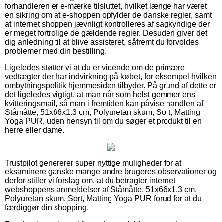
forhandleren er e-mærke tilsluttet, hvilket længe har været
en sikring om at e-shoppen opfylder de danske regler, samt
at internet shoppen jævnligt kontrolleres af sagkyndige der
er meget fortrolige de gældende regler. Desuden giver det
dig anledning til at blive assisteret, såfremt du forvoldes
problemer med din bestilling.
Ligeledes støtter vi at du er vidende om de primære
vedtægter der har indvirkning på købet, for eksempel hvilken
ombytningspolitik hjemmesiden tilbyder. På grund af dette er
det ligeledes vigtigt, at man når som helst gemmer ens
kvitteringsmail, så man i fremtiden kan påvise handlen af
Ståmåtte, 51x66x1.3 cm, Polyuretan skum, Sort, Matting
Yoga PUR, uden hensyn til om du søger et produkt til en
herre eller dame.
Trustpilot genererer super nyttige muligheder for at
eksaminere ganske mange andre brugeres observationer og
derfor stiller vi forslag om, at du betragter internet
webshoppens anmeldelser af Ståmåtte, 51x66x1.3 cm,
Polyuretan skum, Sort, Matting Yoga PUR forud for at du
færdiggør din shopping.