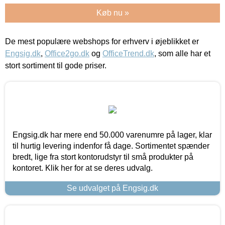
Køb nu »
De mest populære webshops for erhverv i øjeblikket er
Engsig.dk
,
Office2go.dk
og
OfficeTrend.dk
, som alle har et
stort sortiment til gode priser.
Engsig.dk har mere end 50.000 varenumre på lager, klar
til hurtig levering indenfor få dage. Sortimentet spænder
bredt, lige fra stort kontorudstyr til små produkter på
kontoret. Klik her for at se deres udvalg.
Se udvalget på Engsig.dk