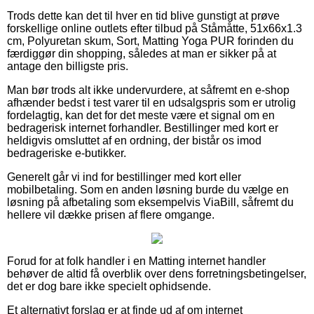
Trods dette kan det til hver en tid blive gunstigt at prøve
forskellige online outlets efter tilbud på Ståmåtte, 51x66x1.3
cm, Polyuretan skum, Sort, Matting Yoga PUR forinden du
færdiggør din shopping, således at man er sikker på at
antage den billigste pris.
Man bør trods alt ikke undervurdere, at såfremt en e-shop
afhænder bedst i test varer til en udsalgspris som er utrolig
fordelagtig, kan det for det meste være et signal om en
bedragerisk internet forhandler. Bestillinger med kort er
heldigvis omsluttet af en ordning, der bistår os imod
bedrageriske e-butikker.
Generelt går vi ind for bestillinger med kort eller
mobilbetaling. Som en anden løsning burde du vælge en
løsning på afbetaling som eksempelvis ViaBill, såfremt du
hellere vil dække prisen af flere omgange.
Forud for at folk handler i en Matting internet handler
behøver de altid få overblik over dens forretningsbetingelser,
det er dog bare ikke specielt ophidsende.
Et alternativt forslag er at finde ud af om internet