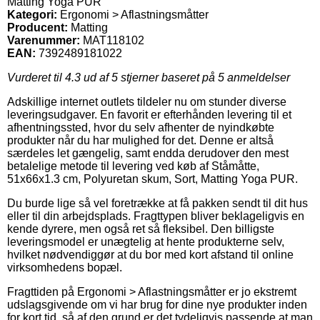
Matting Yoga PUR
Kategori:
Ergonomi > Aflastningsmåtter
Producent:
Matting
Varenummer:
MAT118102
EAN:
7392489181022
Vurderet til
4.3
ud af 5 stjerner baseret på
5
anmeldelser
Adskillige internet outlets tildeler nu om stunder diverse
leveringsudgaver. En favorit er efterhånden levering til et
afhentningssted, hvor du selv afhenter de nyindkøbte
produkter når du har mulighed for det. Denne er altså
særdeles let gængelig, samt endda derudover den mest
betalelige metode til levering ved køb af Ståmåtte,
51x66x1.3 cm, Polyuretan skum, Sort, Matting Yoga PUR.
Du burde lige så vel foretrække at få pakken sendt til dit hus
eller til din arbejdsplads. Fragttypen bliver beklageligvis en
kende dyrere, men også ret så fleksibel. Den billigste
leveringsmodel er unægtelig at hente produkterne selv,
hvilket nødvendiggør at du bor med kort afstand til online
virksomhedens bopæl.
Fragttiden på Ergonomi > Aflastningsmåtter er jo ekstremt
udslagsgivende om vi har brug for dine nye produkter inden
for kort tid, så af den grund er det tydeligvis passende at man