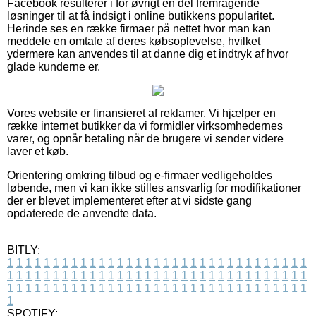
Facebook resulterer i for øvrigt en del fremragende
løsninger til at få indsigt i online butikkens popularitet.
Herinde ses en række firmaer på nettet hvor man kan
meddele en omtale af deres købsoplevelse, hvilket
ydermere kan anvendes til at danne dig et indtryk af hvor
glade kunderne er.
Vores website er finansieret af reklamer. Vi hjælper en
række internet butikker da vi formidler virksomhedernes
varer, og opnår betaling når de brugere vi sender videre
laver et køb.
Orientering omkring tilbud og e-firmaer vedligeholdes
løbende, men vi kan ikke stilles ansvarlig for modifikationer
der er blevet implementeret efter at vi sidste gang
opdaterede de anvendte data.
BITLY:
1
1
1
1
1
1
1
1
1
1
1
1
1
1
1
1
1
1
1
1
1
1
1
1
1
1
1
1
1
1
1
1
1
1
1
1
1
1
1
1
1
1
1
1
1
1
1
1
1
1
1
1
1
1
1
1
1
1
1
1
1
1
1
1
1
1
1
1
1
1
1
1
1
1
1
1
1
1
1
1
1
1
1
1
1
1
1
1
1
1
1
1
1
1
1
1
1
1
1
1
SPOTIFY: