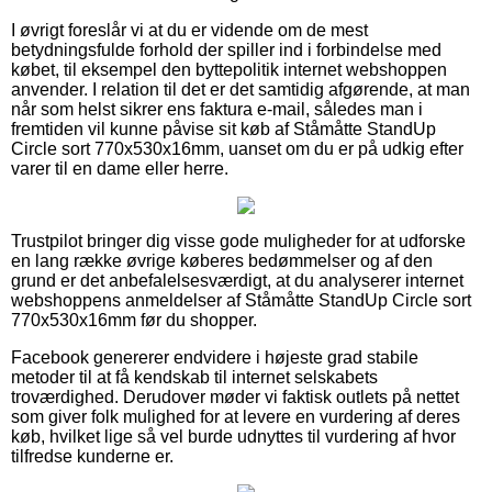
I øvrigt foreslår vi at du er vidende om de mest
betydningsfulde forhold der spiller ind i forbindelse med
købet, til eksempel den byttepolitik internet webshoppen
anvender. I relation til det er det samtidig afgørende, at man
når som helst sikrer ens faktura e-mail, således man i
fremtiden vil kunne påvise sit køb af Ståmåtte StandUp
Circle sort 770x530x16mm, uanset om du er på udkig efter
varer til en dame eller herre.
Trustpilot bringer dig visse gode muligheder for at udforske
en lang række øvrige køberes bedømmelser og af den
grund er det anbefalelsesværdigt, at du analyserer internet
webshoppens anmeldelser af Ståmåtte StandUp Circle sort
770x530x16mm før du shopper.
Facebook genererer endvidere i højeste grad stabile
metoder til at få kendskab til internet selskabets
troværdighed. Derudover møder vi faktisk outlets på nettet
som giver folk mulighed for at levere en vurdering af deres
køb, hvilket lige så vel burde udnyttes til vurdering af hvor
tilfredse kunderne er.