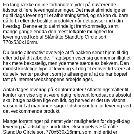
En lang række online forhandlere yder på nuværende
tidspunkt flere leveringsløsninger. Det mest almindelige er
nu til dags levering til et afhentningssted, og så kan du bare
gå forbi efter de bestilte produkter når det passer ind i din
hverdag. Denne er jo ualmindeligt fremkommelig, samt
mange gange endda den mest letkøbte mulighed for
levering ved køb af Ståmåtte StandUp Circle sort
770x530x16mm.
Du burde alternativt overveje at få pakken sendt hjem til dig
eller ud på dit arbejde. Fragttypen viser sig gennemsnitligt et
hak mere bekostelig, men ydermere særdeles bekvem. Den
mindst kostelige type af levering vil dog til enhver tid være at
du selv henter pakken, som jo afhænger af at du har bopæl
tæt på internet webshoppens arbejdslager.
Antal dages levering på Kontormøbler / Aflastningsmåtter til
kontor kan vise sig at være rigtig relevant forudsat du absolut
skal bruge pakken lige om lidt, og herved er det utvivlsomt
væsentligt at man undersøger tidshorisonten for levering ved
det vedkommende produkt.
Mange forretninger på nettet yder muligheden for dag-til-dag
levering på adskillige produkter, eksempelvis Ståmåtte
StandUp Circle sort 770x530x16mm, som imidlertid er