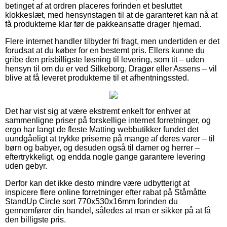
betinget af at ordren placeres forinden et besluttet
klokkeslæt, med hensynstagen til at de garanteret kan nå at
få produkterne klar før de pakkeansatte drager hjemad.
Flere internet handler tilbyder fri fragt, men undertiden er det
forudsat at du køber for en bestemt pris. Ellers kunne du
gribe den prisbilligste løsning til levering, som tit – uden
hensyn til om du er ved Silkeborg, Dragør eller Assens – vil
blive at få leveret produkterne til et afhentningssted.
Det har vist sig at være ekstremt enkelt for enhver at
sammenligne priser på forskellige internet forretninger, og
ergo har langt de fleste Matting webbutikker fundet det
uundgåeligt at trykke priserne på mange af deres varer – til
børn og babyer, og desuden også til damer og herrer –
eftertrykkeligt, og endda nogle gange garantere levering
uden gebyr.
Derfor kan det ikke desto mindre være udbytterigt at
inspicere flere online forretninger efter rabat på Ståmåtte
StandUp Circle sort 770x530x16mm forinden du
gennemfører din handel, således at man er sikker på at få
den billigste pris.