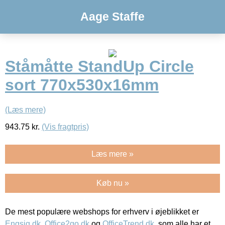
Aage Staffe
Ståmåtte StandUp Circle
sort 770x530x16mm
(Læs mere)
943.75
kr.
(Vis fragtpris)
Læs mere »
Køb nu »
De mest populære webshops for erhverv i øjeblikket er
Engsig.dk
,
Office2go.dk
og
OfficeTrend.dk
, som alle har et