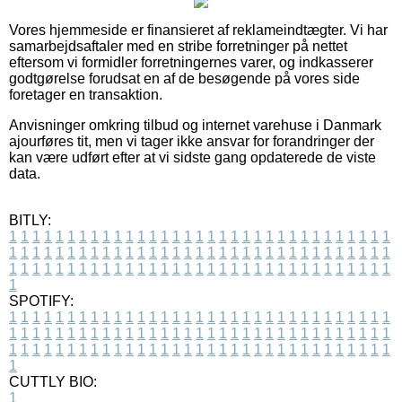
Vores hjemmeside er finansieret af reklameindtægter. Vi har
samarbejdsaftaler med en stribe forretninger på nettet
eftersom vi formidler forretningernes varer, og indkasserer
godtgørelse forudsat en af de besøgende på vores side
foretager en transaktion.
Anvisninger omkring tilbud og internet varehuse i Danmark
ajourføres tit, men vi tager ikke ansvar for forandringer der
kan være udført efter at vi sidste gang opdaterede de viste
data.
BITLY:
1
1
1
1
1
1
1
1
1
1
1
1
1
1
1
1
1
1
1
1
1
1
1
1
1
1
1
1
1
1
1
1
1
1
1
1
1
1
1
1
1
1
1
1
1
1
1
1
1
1
1
1
1
1
1
1
1
1
1
1
1
1
1
1
1
1
1
1
1
1
1
1
1
1
1
1
1
1
1
1
1
1
1
1
1
1
1
1
1
1
1
1
1
1
1
1
1
1
1
1
SPOTIFY:
1
1
1
1
1
1
1
1
1
1
1
1
1
1
1
1
1
1
1
1
1
1
1
1
1
1
1
1
1
1
1
1
1
1
1
1
1
1
1
1
1
1
1
1
1
1
1
1
1
1
1
1
1
1
1
1
1
1
1
1
1
1
1
1
1
1
1
1
1
1
1
1
1
1
1
1
1
1
1
1
1
1
1
1
1
1
1
1
1
1
1
1
1
1
1
1
1
1
1
1
CUTTLY BIO:
1