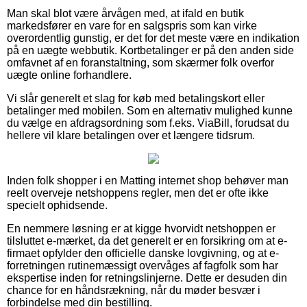
Man skal blot være årvågen med, at ifald en butik
markedsfører en vare for en salgspris som kan virke
overordentlig gunstig, er det for det meste være en indikation
på en uægte webbutik. Kortbetalinger er på den anden side
omfavnet af en foranstaltning, som skærmer folk overfor
uægte online forhandlere.
Vi slår generelt et slag for køb med betalingskort eller
betalinger med mobilen. Som en alternativ mulighed kunne
du vælge en afdragsordning som f.eks. ViaBill, forudsat du
hellere vil klare betalingen over et længere tidsrum.
Inden folk shopper i en Matting internet shop behøver man
reelt overveje netshoppens regler, men det er ofte ikke
specielt ophidsende.
En nemmere løsning er at kigge hvorvidt netshoppen er
tilsluttet e-mærket, da det generelt er en forsikring om at e-
firmaet opfylder den officielle danske lovgivning, og at e-
forretningen rutinemæssigt overvåges af fagfolk som har
ekspertise inden for retningslinjerne. Dette er desuden din
chance for en håndsrækning, når du møder besvær i
forbindelse med din bestilling.