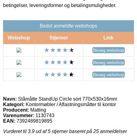
betingelser, leveringsformer og betalingsmuligheder.
Bedst anmeldte webshops
Webshop
Stjerner
Link
Besøg webshop
Besøg webshop
Besøg webshop
Navn:
Ståmåtte StandUp Circle sort 770x530x16mm
Kategori:
Kontormøbler / Aflastningsmåtter til kontor
Producent:
Matting
Varenummer:
1130743
EAN:
7392489819895
Vurderet til
3.9
ud af 5 stjerner baseret på
25
anmeldelser