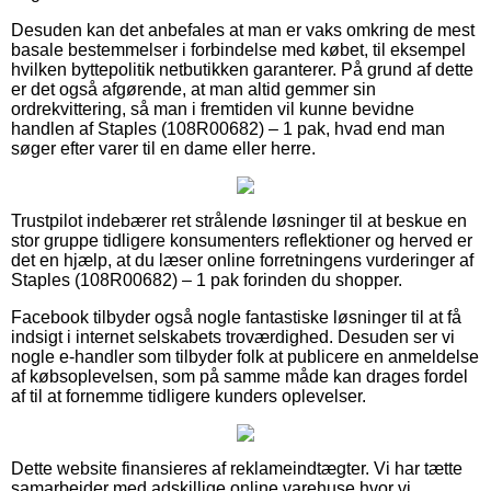
Desuden kan det anbefales at man er vaks omkring de mest
basale bestemmelser i forbindelse med købet, til eksempel
hvilken byttepolitik netbutikken garanterer. På grund af dette
er det også afgørende, at man altid gemmer sin
ordrekvittering, så man i fremtiden vil kunne bevidne
handlen af Staples (108R00682) – 1 pak, hvad end man
søger efter varer til en dame eller herre.
Trustpilot indebærer ret strålende løsninger til at beskue en
stor gruppe tidligere konsumenters reflektioner og herved er
det en hjælp, at du læser online forretningens vurderinger af
Staples (108R00682) – 1 pak forinden du shopper.
Facebook tilbyder også nogle fantastiske løsninger til at få
indsigt i internet selskabets troværdighed. Desuden ser vi
nogle e-handler som tilbyder folk at publicere en anmeldelse
af købsoplevelsen, som på samme måde kan drages fordel
af til at fornemme tidligere kunders oplevelser.
Dette website finansieres af reklameindtægter. Vi har tætte
samarbejder med adskillige online varehuse hvor vi