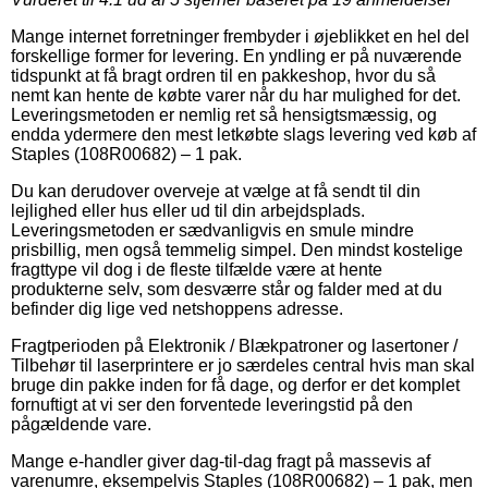
Mange internet forretninger frembyder i øjeblikket en hel del
forskellige former for levering. En yndling er på nuværende
tidspunkt at få bragt ordren til en pakkeshop, hvor du så
nemt kan hente de købte varer når du har mulighed for det.
Leveringsmetoden er nemlig ret så hensigtsmæssig, og
endda ydermere den mest letkøbte slags levering ved køb af
Staples (108R00682) – 1 pak.
Du kan derudover overveje at vælge at få sendt til din
lejlighed eller hus eller ud til din arbejdsplads.
Leveringsmetoden er sædvanligvis en smule mindre
prisbillig, men også temmelig simpel. Den mindst kostelige
fragttype vil dog i de fleste tilfælde være at hente
produkterne selv, som desværre står og falder med at du
befinder dig lige ved netshoppens adresse.
Fragtperioden på Elektronik / Blækpatroner og lasertoner /
Tilbehør til laserprintere er jo særdeles central hvis man skal
bruge din pakke inden for få dage, og derfor er det komplet
fornuftigt at vi ser den forventede leveringstid på den
pågældende vare.
Mange e-handler giver dag-til-dag fragt på massevis af
varenumre, eksempelvis Staples (108R00682) – 1 pak, men