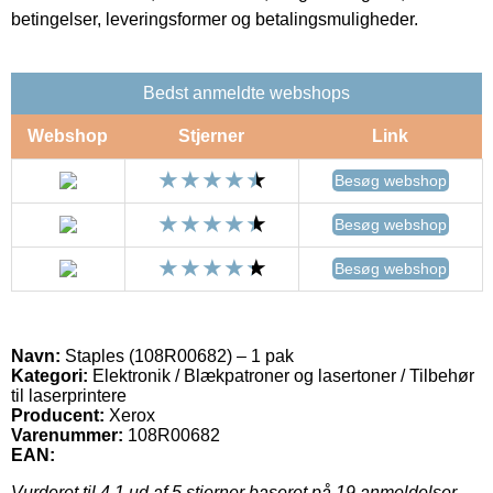
betingelser, leveringsformer og betalingsmuligheder.
Bedst anmeldte webshops
Webshop
Stjerner
Link
Besøg webshop
Besøg webshop
Besøg webshop
Navn:
Staples (108R00682) – 1 pak
Kategori:
Elektronik / Blækpatroner og lasertoner / Tilbehør
til laserprintere
Producent:
Xerox
Varenummer:
108R00682
EAN:
Vurderet til
4.1
ud af 5 stjerner baseret på
19
anmeldelser