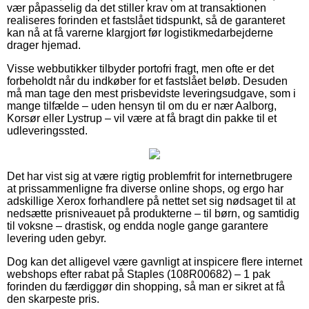
vær påpasselig da det stiller krav om at transaktionen
realiseres forinden et fastslået tidspunkt, så de garanteret
kan nå at få varerne klargjort før logistikmedarbejderne
drager hjemad.
Visse webbutikker tilbyder portofri fragt, men ofte er det
forbeholdt når du indkøber for et fastslået beløb. Desuden
må man tage den mest prisbevidste leveringsudgave, som i
mange tilfælde – uden hensyn til om du er nær Aalborg,
Korsør eller Lystrup – vil være at få bragt din pakke til et
udleveringssted.
Det har vist sig at være rigtig problemfrit for internetbrugere
at prissammenligne fra diverse online shops, og ergo har
adskillige Xerox forhandlere på nettet set sig nødsaget til at
nedsætte prisniveauet på produkterne – til børn, og samtidig
til voksne – drastisk, og endda nogle gange garantere
levering uden gebyr.
Dog kan det alligevel være gavnligt at inspicere flere internet
webshops efter rabat på Staples (108R00682) – 1 pak
forinden du færdiggør din shopping, så man er sikret at få
den skarpeste pris.