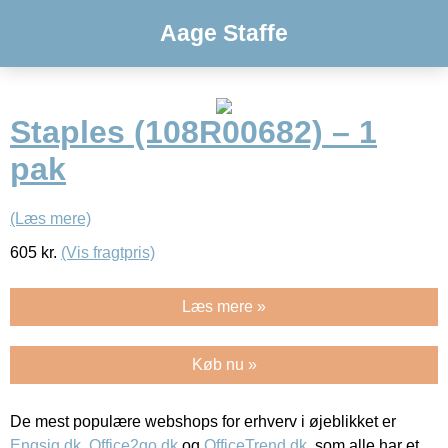
Aage Staffe
Staples (108R00682) – 1
pak
(Læs mere)
605
kr.
(Vis fragtpris)
Læs mere »
Køb nu »
De mest populære webshops for erhverv i øjeblikket er
Engsig.dk
,
Office2go.dk
og
OfficeTrend.dk
, som alle har et