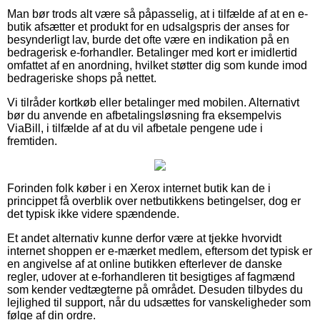
Man bør trods alt være så påpasselig, at i tilfælde af at en e-
butik afsætter et produkt for en udsalgspris der anses for
besynderligt lav, burde det ofte være en indikation på en
bedragerisk e-forhandler. Betalinger med kort er imidlertid
omfattet af en anordning, hvilket støtter dig som kunde imod
bedrageriske shops på nettet.
Vi tilråder kortkøb eller betalinger med mobilen. Alternativt
bør du anvende en afbetalingsløsning fra eksempelvis
ViaBill, i tilfælde af at du vil afbetale pengene ude i
fremtiden.
Forinden folk køber i en Xerox internet butik kan de i
princippet få overblik over netbutikkens betingelser, dog er
det typisk ikke videre spændende.
Et andet alternativ kunne derfor være at tjekke hvorvidt
internet shoppen er e-mærket medlem, eftersom det typisk er
en angivelse af at online butikken efterlever de danske
regler, udover at e-forhandleren tit besigtiges af fagmænd
som kender vedtægterne på området. Desuden tilbydes du
lejlighed til support, når du udsættes for vanskeligheder som
følge af din ordre.