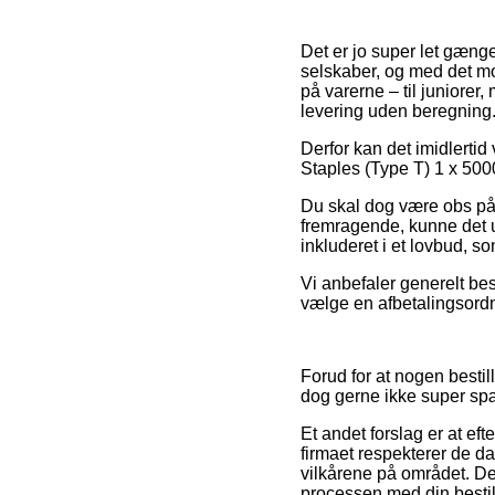
Det er jo super let gænge
selskaber, og med det mot
på varerne – til juniore
levering uden beregning
Derfor kan det imidlertid
Staples (Type T) 1 x 5000
Du skal dog være obs på, 
fremragende, kunne det u
inkluderet i et lovbud, s
Vi anbefaler generelt bes
vælge en afbetalingsordni
Forud for at nogen bestil
dog gerne ikke super s
Et andet forslag er at ef
firmaet respekterer de da
vilkårene på området. De
processen med din bestil