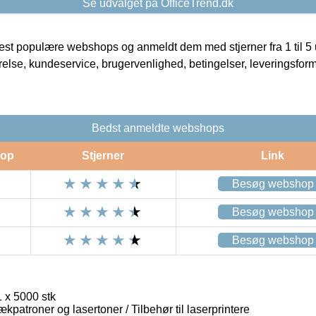
Se udvalget på OfficeTrend.dk
t populære webshops og anmeldt dem med stjerner fra 1 til 5 ud
rrelse, kundeservice, brugervenlighed, betingelser, leveringsfor
Bedst anmeldte webshops
op
Stjerner
Link
Besøg webshop
Besøg webshop
Besøg webshop
 x 5000 stk
ækpatroner og lasertoner / Tilbehør til laserprintere