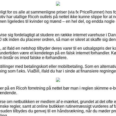
ligt for os alle at sammenligne priser (via fx PriceRunner) hos f
iv har utallige Ricoh outlets på nettet ikke kunne slippe for at
r, men ligeledes til kvinder og mænd – en hel del, og endda nogl
.
 vise sig fordelagtigt at studere en række internet varehuse i Da
 stk inden du placerer ordren, så man er sikret at skaffe sig den
at ifald en netshop tilbyder deres varer til en udsalgspris der k
ndertiden være et kendetegn på en falsk internet forhandler. Kø
om bistår os imod falske e-forhandlere.
tillinger med betalingskort eller mobilbetaling. Som en alterna
ng som f.eks. ViaBill, ifald du har i sinde at finansiere regning
ler på en Ricoh forretning på nettet bør man i reglen skimme e-bu
pændende.
terse om netbutikken er medlem af e-mærket, grundet at det ofte 
nske regler, samt at online butikken rutinemæssigt vurderes af f
suden tilbydes du genvej til en håndsrækning, når du møder pro
ling.