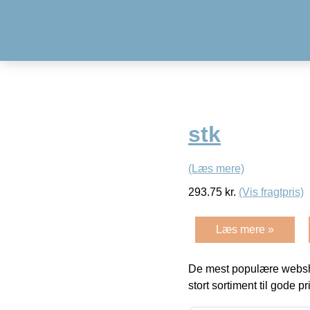
stk
(Læs mere)
293.75
kr.
(Vis fragtpris)
Læs mere »
De mest populære websho
stort sortiment til gode pr