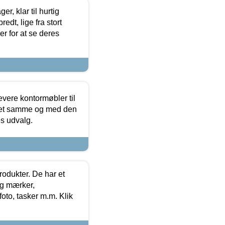
, klar til hurtig
edt, lige fra stort
er for at se deres
evere kontormøbler til
 det samme og med den
es udvalg.
rodukter. De har et
og mærker,
foto, tasker m.m. Klik