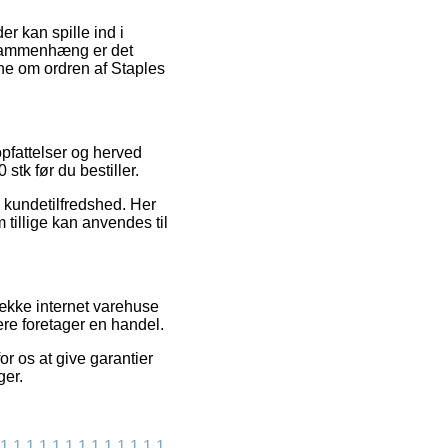
r kan spille ind i
 sammenhæng er det
ne om ordren af Staples
opfattelser og herved
tk før du bestiller.
 kundetilfredshed. Her
tillige kan anvendes til
ække internet varehuse
ere foretager en handel.
r os at give garantier
ger.
1
1
1
1
1
1
1
1
1
1
1
1
1