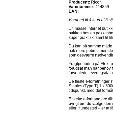
Producent:
Ricoh
Varenummer:
414859
EAN:
Vurderet til
4.4
ud af 5 st
En masse internet butikke
pakken hos en pakkeshop,
super praktisk, samt tit 
Du kan på samme måde vælg
hak mere pebret, men des
som desværre nødvendigg
Fragtperioden på Elektron
forudsat man har behov fo
forventede leveringsdato
De fleste e-forretninger 
Staples (Type T) 1 x 500
tidspunkt, med det formål 
Enkelte e-forhandlere til
øvrigt bør du vælge den 
eller Hundested – er at få