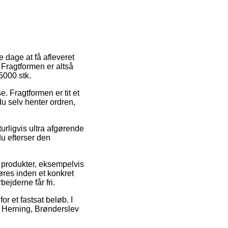
 dage at få afleveret
 Fragtformen er altså
5000 stk.
. Fragtformen er tit et
u selv henter ordren,
turligvis ultra afgørende
du efterser den
e produkter, eksempelvis
øres inden et konkret
bejderne får fri.
or et fastsat beløb. I
r Herning, Brønderslev