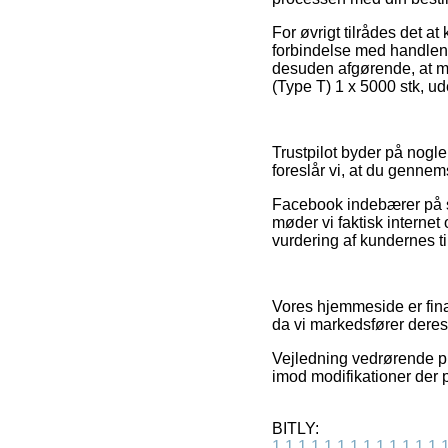
For øvrigt tilrådes det a
forbindelse med handlen
desuden afgørende, at m
(Type T) 1 x 5000 stk, ud
Trustpilot byder på nogle
foreslår vi, at du gennem
Facebook indebærer på sa
møder vi faktisk interne
vurdering af kundernes ti
Vores hjemmeside er fina
da vi markedsfører deres
Vejledning vedrørende pr
imod modifikationer der p
BITLY:
1
1
1
1
1
1
1
1
1
1
1
1
1