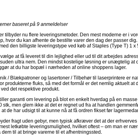
jerner baseret på
9
anmeldelser
r tilbyder nu flere leveringsmetoder. Den mest moderne er i vore
 hvor du kan afhente de bestilte varer den dag der passer dig.
tilmed den billigste leveringstype ved køb af Staples (Type T) 1 x 
e at få leveret til din lejlighed eller ud til dit arbejdes adresse
uden ultra nem. Den mindst kostelige løsning er unægtelig at d
ør at du har bopæl i nærheden af online shoppens lager.
ik / Blækpatroner og lasertoner / Tilbehør til laserprintere er na
r produkterne fluks, så med det formål er det nemlig aktuelt at 
 ved det respektive produkt.
stiller garanti om levering på blot en enkelt hverdag på en mass
0 stk, men glem ikke at det er regnet ud fra at handlen gemmenf
at de har udsigt til at kunne nå at få ordren fikset før lagermedar
byder fragt uden gebyr, men typisk afkræver det at der erhverves f
mest letkøbte leveringsmulighed, hvilket oftest – om man er næ
 dem til at bringe varerne til et afhentningssted.