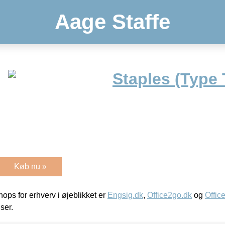
Aage Staffe
Staples (Type 
Køb nu »
ps for erhverv i øjeblikket er
Engsig.dk
,
Office2go.dk
og
Offic
iser.