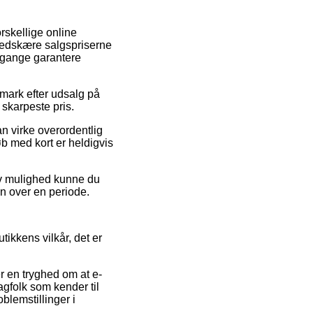
orskellige online
 nedskære salgspriserne
e gange garantere
nmark efter udsalg på
 skarpeste pris.
an virke overordentlig
b med kort er heldigvis
tiv mulighed kunne du
en over en periode.
tikkens vilkår, det er
er en tryghed om at e-
agfolk som kender til
blemstillinger i