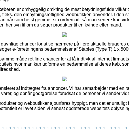
t køberen er omhyggelig omkring de mest betydningsfulde vilkår de
, f.eks. den ombytningsrettighed webbutikken anvender. I den
an når som helst gemmer sin ordremail, så man senere kan vid
en hensyn til om du søger produkter til en kvinde eller mand.
 gavnlige chancer for at se nærmere på flere aktuelle brugeres 
søger e-forretningens bedømmelser af Staples (Type T) 1 x 5000 s
mme måde ret fine chancer for at få indtryk af internet firmaets
t outlets hvor man kan udforme en bedømmelse af deres køb, som 
lfredshed.
nsieret af indtægter fra annoncer. Vi har samarbejder med en r
 varer, og opnår godtgørelse forudsat de personer vi sender vid
odukter og webbutikker ajourføres hyppigt, men det er umuligt fo
otentielt er lavet siden vi senest opdaterede websitets oplysnin
1
1
1
1
1
1
1
1
1
1
1
1
1
1
1
1
1
1
1
1
1
1
1
1
1
1
1
1
1
1
1
1
1
1
1